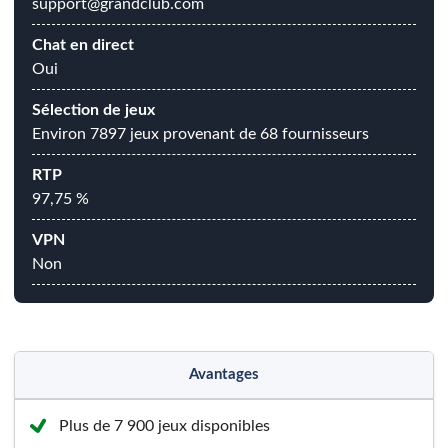
support@grandclub.com
Chat en direct
Oui
Sélection de jeux
Environ 7897 jeux provenant de 68 fournisseurs
RTP
97,75 %
VPN
Non
Avantages
Plus de 7 900 jeux disponibles