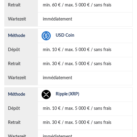
min. 60 € / max. 5 000 € / sans frais
immédiatement
USD Coin
min. 10 € / max. 5 000 € / sans frais
min. 30 € / max. 5 000 € / sans frais
immédiatement
Ripple
(XRP)
min. 10 € / max. 5 000 € / sans frais
min. 30 € / max. 5 000 € / sans frais
immédiatement