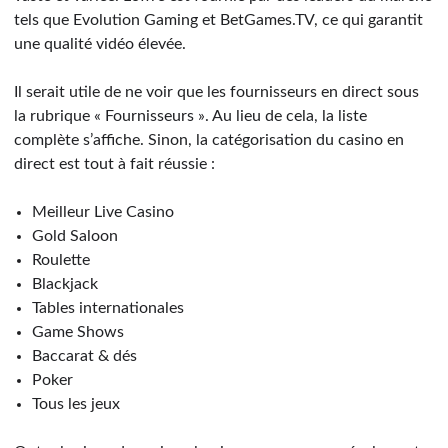
tels que Evolution Gaming et BetGames.TV, ce qui garantit
une qualité vidéo élevée.
Il serait utile de ne voir que les fournisseurs en direct sous
la rubrique « Fournisseurs ». Au lieu de cela, la liste
complète s’affiche. Sinon, la catégorisation du casino en
direct est tout à fait réussie :
Meilleur Live Casino
Gold Saloon
Roulette
Blackjack
Tables internationales
Game Shows
Baccarat & dés
Poker
Tous les jeux