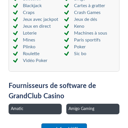
Blackjack
Cartes à gratter
Craps
Crash Games
Jeux avec jackpot
Jeux de dés
Jeux en direct
Keno
Loterie
Machines à sous
Mines
Paris sportifs
Plinko
Poker
Roulette
Sic bo
Vidéo Poker
Fournisseurs de software de
GrandClub Casino
Amatic
Amigo Gaming
Amusnet Interactive
AvatarUX