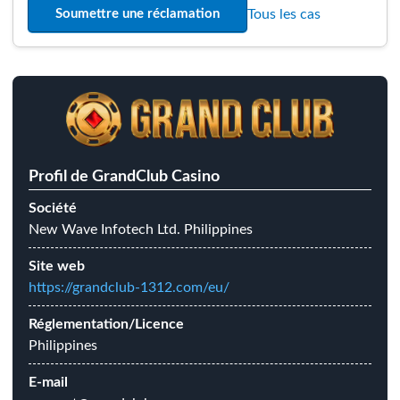
Soumettre une réclamation
Tous les cas
Profil de GrandClub Casino
Société
New Wave Infotech Ltd. Philippines
Site web
https://grandclub-1312.com/eu/
Réglementation/Licence
Philippines
E-mail