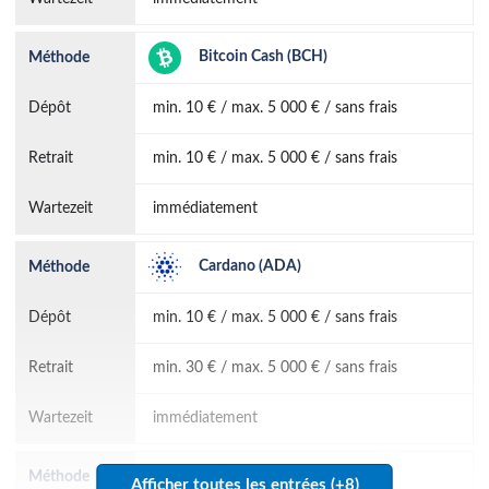
Bitcoin Cash
(BCH)
min. 10 € / max. 5 000 € / sans frais
min. 10 € / max. 5 000 € / sans frais
immédiatement
Cardano
(ADA)
min. 10 € / max. 5 000 € / sans frais
min. 30 € / max. 5 000 € / sans frais
immédiatement
Mastercard
Afficher toutes les entrées (+8)