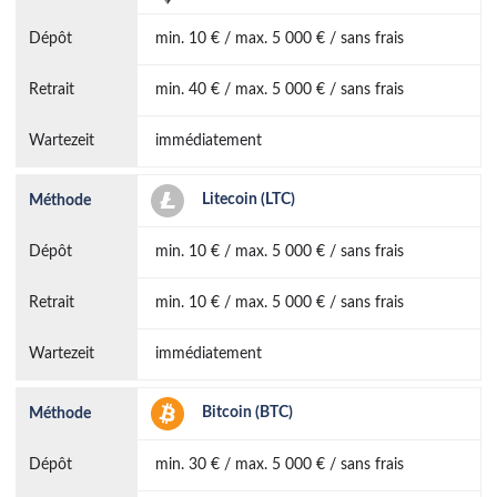
min. 10 € / max. 5 000 € / sans frais
min. 40 € / max. 5 000 € / sans frais
immédiatement
Litecoin
(LTC)
min. 10 € / max. 5 000 € / sans frais
min. 10 € / max. 5 000 € / sans frais
immédiatement
Bitcoin
(BTC)
min. 30 € / max. 5 000 € / sans frais