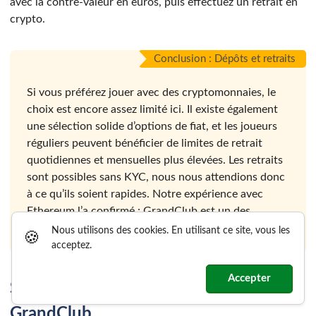
avec la contre-valeur en euros, puis effectuez un retrait en
min. 10 € / max. 3 000 € / sans frais
crypto.
24 heures
Conclusion : Dépôts et retraits
Virement bancaire
Si vous préférez jouer avec des cryptomonnaies, le
choix est encore assez limité ici. Il existe également
min. 10 € / max. 5 000 € / sans frais
une sélection solide d’options de fiat, et les joueurs
réguliers peuvent bénéficier de limites de retrait
min. 10 € / max. 5 000 € / sans frais
quotidiennes et mensuelles plus élevées. Les retraits
sont possibles sans KYC, nous nous attendions donc
3 à 5 jours
à ce qu’ils soient rapides. Notre expérience avec
Ethereum l’a confirmé : GrandClub est un des
Jeton
casinos à retrait instantané
.
Nous utilisons des cookies. En utilisant ce site, vous les
🍪
acceptez.
min. 10 € / max. 5 000 € / sans frais
Accepter
min. 10 € / max. 5 000 € / sans frais
Sécurité et fiabilité du casino
GrandClub
immédiatement