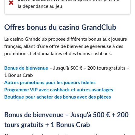
la dépendance au jeu
Offres bonus du casino GrandClub
Le casino Grandclub propose différents bonus aux joueurs
français, allant d’une offre de bienvenue généreuse à des
promotions hebdomadaires et des bonus cashback.
Bonus de bienvenue
– Jusqu’à 500 € + 200 tours gratuits +
1 Bonus Crab
Autres promotions pour les joueurs fidèles
Programme VIP avec cashback et autres avantages
Boutique pour acheter des bonus avec des pièces
Bonus de bienvenue – Jusqu’à 500 € + 200
tours gratuits + 1 Bonus Crab