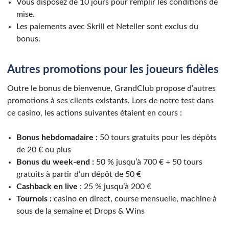
Vous disposez de 10 jours pour remplir les conditions de
mise.
Les paiements avec Skrill et Neteller sont exclus du
bonus.
Autres promotions pour les joueurs fidèles
Outre le bonus de bienvenue, GrandClub propose d’autres
promotions à ses clients existants. Lors de notre test dans
ce casino, les actions suivantes étaient en cours :
Bonus hebdomadaire :
50 tours gratuits pour les dépôts
de 20 € ou plus
Bonus du week-end :
50 % jusqu’à 700 € + 50 tours
gratuits à partir d’un dépôt de 50 €
Cashback en live
: 25 % jusqu’à 200 €
Tournois :
casino en direct, course mensuelle, machine à
sous de la semaine et Drops & Wins