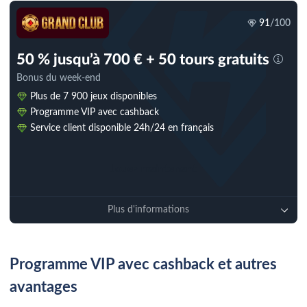
91
/100
50 % jusqu’à 700 € + 50 tours gratuits
Bonus du week-end
Plus de 7 900 jeux disponibles
Programme VIP avec cashback
Service client disponible 24h/24 en français
Jouez maintenant
Plus d'informations
Programme VIP avec cashback et autres
avantages