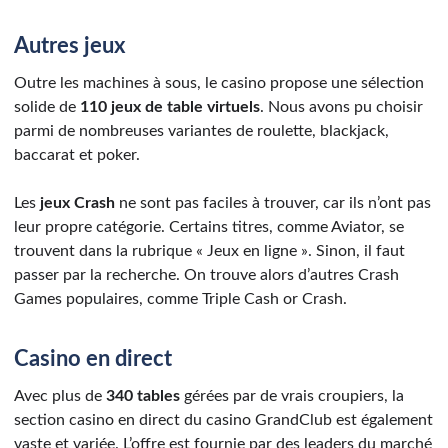
Autres jeux
Outre les machines à sous, le casino propose une sélection
solide de
110 jeux de table virtuels
. Nous avons pu choisir
parmi de nombreuses variantes de roulette, blackjack,
baccarat et poker.
Les
jeux Crash
ne sont pas faciles à trouver, car ils n’ont pas
leur propre catégorie. Certains titres, comme Aviator, se
trouvent dans la rubrique « Jeux en ligne ». Sinon, il faut
passer par la recherche. On trouve alors d’autres Crash
Games populaires, comme Triple Cash or Crash.
Casino en direct
Avec plus de
340 tables
gérées par de vrais croupiers, la
section casino en direct du casino GrandClub est également
vaste et variée. L’offre est fournie par des leaders du marché