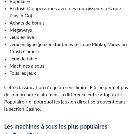
Populaire
Fazi Casino
FBM
Exclusif (Coopérations avec des fournisseurs tels que
Play ‘n Go)
Felix Gaming
Fugaso
Achats de bonus
Megaways
Game Time Tec
Gamebeat
Jeux en live
Jeux en ligne (jeux instantanés tels que Plinko, Mines ou
Crash Games)
Gamomat
Gamzix
Jeux de table
Machines à sous
Hacksaw
ICONIC21
Tous les jeux
InOut
Kiron
Cette classification n’a qu’un sens limité. Elle ne permet pas
de comprendre clairement la différence entre « Top » et «
Mancala Gaming
Mascot
Populaire » ni pourquoi les jeux en direct se trouvent dans
la section Casino.
Merkur
Nolimit City
Les machines à sous les plus populaires
Novomatic
OneTouch