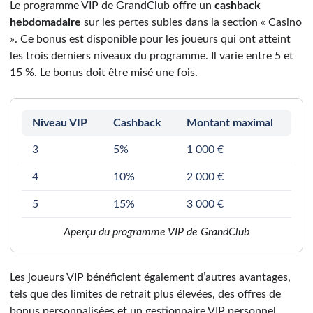
Le programme VIP de GrandClub offre un
cashback
hebdomadaire
sur les pertes subies dans la section « Casino
». Ce bonus est disponible pour les joueurs qui ont atteint
les trois derniers niveaux du programme. Il varie entre 5 et
15 %. Le bonus doit être misé une fois.
Niveau VIP
Cashback
Montant maximal
3
5%
1 000 €
4
10%
2 000 €
5
15%
3 000 €
Aperçu du programme VIP de GrandClub
Les joueurs VIP bénéficient également d’autres avantages,
tels que des limites de retrait plus élevées, des offres de
bonus personnalisées et un gestionnaire VIP personnel.