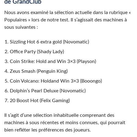
de GrandClub
Nous avons examiné la sélection actuelle dans la rubrique «
Onlyplay
Oryx Gaming
Populaires » lors de notre test. Il s’agissait des machines à
sous suivantes :
Pateplay
Penguin King
Sizzling Hot 6 extra gold (Novomatic)
Play’n Go
PLAYHUB
Office Party (Shady Lady)
Coin Strike: Hold and Win 3×3 (Playson)
Playnetic
Playpearls
Zeus Smash (Penguin King)
Playson
Popiplay
Coin Volcano: Holdand Win 3×3 (Booongo)
Dolphin’s Pearl Deluxe (Novomatic)
RakeRocket
Red Tiger Gaming
20 Boost Hot (Felix Gaming)
Reevo
SA Gaming
Il s’agit d’une sélection inhabituelle comprenant des
machines à sous récentes et moins connues, qui pourrait
ShadyLady
Skywind
bien refléter les préférences des joueurs.