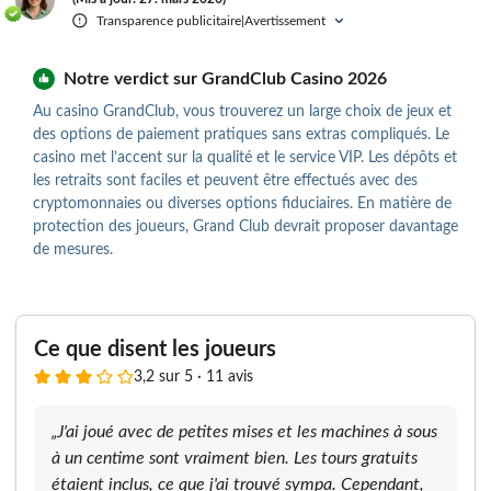
Transparence publicitaire
Avertissement
|
Notre verdict sur GrandClub Casino 2026
Au casino GrandClub, vous trouverez un large choix de jeux et
des options de paiement pratiques sans extras compliqués. Le
casino met l’accent sur la qualité et le service VIP. Les dépôts et
les retraits sont faciles et peuvent être effectués avec des
cryptomonnaies ou diverses options fiduciaires. En matière de
protection des joueurs, Grand Club devrait proposer davantage
de mesures.
Ce que disent les joueurs
3,2 sur 5 · 11 avis
„J'ai joué avec de petites mises et les machines à sous
à un centime sont vraiment bien. Les tours gratuits
étaient inclus, ce que j'ai trouvé sympa. Cependant,