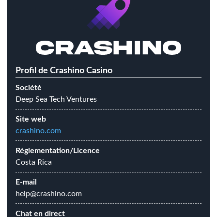
Profil de Crashino Casino
Société
Deep Sea Tech Ventures
Site web
crashino.com
Réglementation/Licence
Costa Rica
E-mail
help@crashino.com
Chat en direct