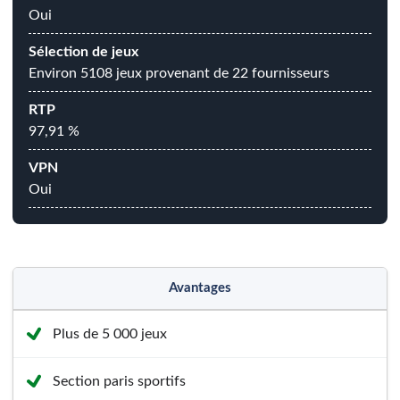
Oui
Sélection de jeux
Environ 5108 jeux provenant de 22 fournisseurs
RTP
97,91 %
VPN
Oui
Avantages
Plus de 5 000 jeux
Section paris sportifs