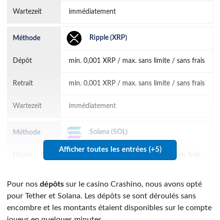
immédiatement
Ripple
(XRP)
min. 0,001 XRP / max. sans limite / sans frais
min. 0,001 XRP / max. sans limite / sans frais
immédiatement
Solana
(SOL)
Afficher toutes les entrées (+5)
min. 0,01 SOL / max. sans limite / sans frais
min. sans limite / max. sans limite / sans frais
Pour nos
dépôts
sur le casino Crashino, nous avons opté
pour Tether et Solana. Les dépôts se sont déroulés sans
immédiatement
encombre et les montants étaient disponibles sur le compte
joueur en quelques minutes.