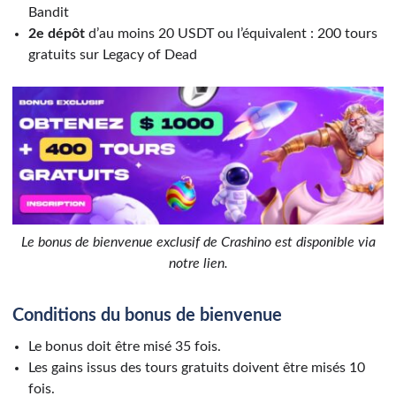
Bandit
2e dépôt
d’au moins 20 USDT ou l’équivalent : 200 tours
gratuits sur Legacy of Dead
Le bonus de bienvenue exclusif de Crashino est disponible via
notre lien.
Conditions du bonus de bienvenue
Le bonus doit être misé 35 fois.
Les gains issus des tours gratuits doivent être misés 10
fois.