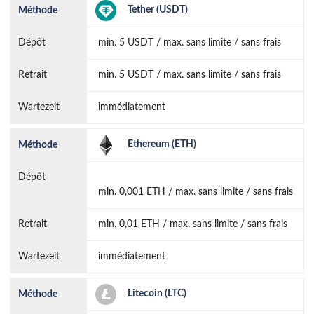
Tether
(USDT)
min. 5 USDT / max. sans limite / sans frais
min. 5 USDT / max. sans limite / sans frais
immédiatement
Ethereum
(ETH)
min. 0,001 ETH / max. sans limite / sans frais
min. 0,01 ETH / max. sans limite / sans frais
immédiatement
Litecoin
(LTC)