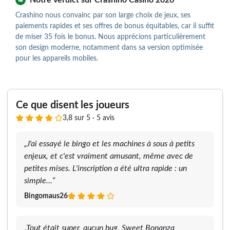
Notre verdict sur Crashino Casino 2026
Crashino nous convainc par son large choix de jeux, ses
paiements rapides et ses offres de bonus équitables, car il suffit
de miser 35 fois le bonus. Nous apprécions particulièrement
son design moderne, notamment dans sa version optimisée
pour les appareils mobiles.
Ce que disent les joueurs
3,8 sur 5 · 5 avis
„J'ai essayé le bingo et les machines à sous à petits
enjeux, et c'est vraiment amusant, même avec de
petites mises. L'inscription a été ultra rapide : un
simple…“
Bingomaus26
„Tout était super, aucun bug, Sweet Bonanza