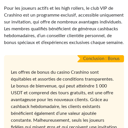
Pour les joueurs actifs et les high rollers, le club VIP de
Crashino est un programme exclusif, accessible uniquement
sur invitation, qui offre de nombreux avantages individuels.
Les membres qualifiés bénéficient de généreux cashbacks
hebdomadaires, d’un conseiller clientèle personnel, de
bonus spéciaux et d’expériences exclusives chaque semaine.
Conclusion : Bonus
Les offres de bonus du casino Crashino sont
équitables et assorties de conditions transparentes.
Le bonus de bienvenue, qui peut atteindre 1 000
USDT et comprend des tours gratuits, est une offre
avantageuse pour les nouveaux clients. Grâce au
cashback hebdomadaire, les clients existants
bénéficient également d’une valeur ajoutée
constante. Malheureusement, seuls les joueurs
fidèles qui misent gros et qui reçoivent une invitation