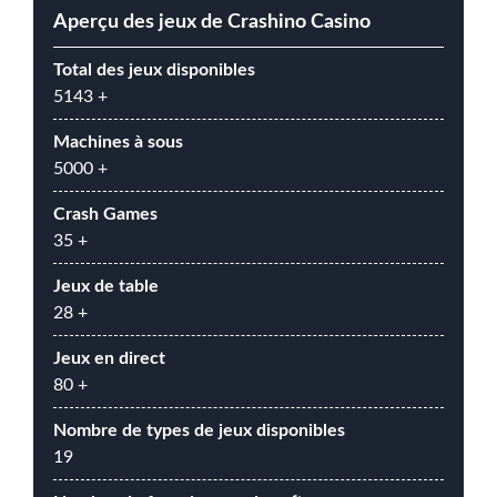
Aperçu des jeux de Crashino Casino
Total des jeux disponibles
5143 +
Machines à sous
5000 +
Crash Games
35 +
Jeux de table
28 +
Jeux en direct
80 +
Nombre de types de jeux disponibles
19