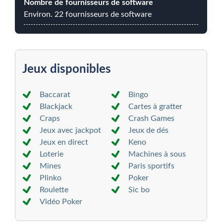
Nombre de fournisseurs de software
Environ. 22 fournisseurs de software
Jeux disponibles
Baccarat
Bingo
Blackjack
Cartes à gratter
Craps
Crash Games
Jeux avec jackpot
Jeux de dés
Jeux en direct
Keno
Loterie
Machines à sous
Mines
Paris sportifs
Plinko
Poker
Roulette
Sic bo
Vidéo Poker