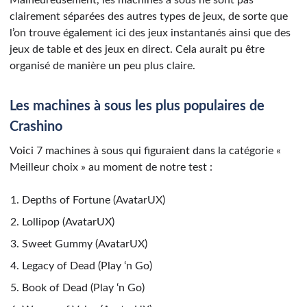
clairement séparées des autres types de jeux, de sorte que
l’on trouve également ici des jeux instantanés ainsi que des
jeux de table et des jeux en direct. Cela aurait pu être
organisé de manière un peu plus claire.
Les machines à sous les plus populaires de
Crashino
Voici 7 machines à sous qui figuraient dans la catégorie «
Meilleur choix » au moment de notre test :
Depths of Fortune (AvatarUX)
Lollipop (AvatarUX)
Sweet Gummy (AvatarUX)
Legacy of Dead (Play ‘n Go)
Book of Dead (Play ‘n Go)