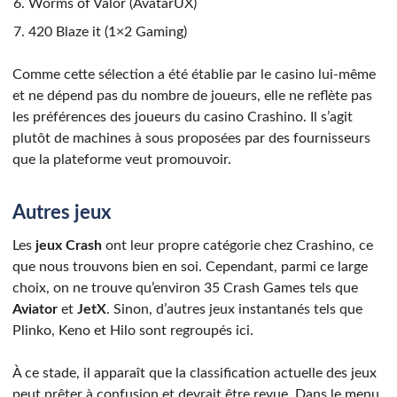
Worms of Valor (AvatarUX)
420 Blaze it (1×2 Gaming)
Comme cette sélection a été établie par le casino lui-même
et ne dépend pas du nombre de joueurs, elle ne reflète pas
les préférences des joueurs du casino Crashino. Il s’agit
plutôt de machines à sous proposées par des fournisseurs
que la plateforme veut promouvoir.
Autres jeux
Les
jeux Crash
ont leur propre catégorie chez Crashino, ce
que nous trouvons bien en soi. Cependant, parmi ce large
choix, on ne trouve qu’environ 35 Crash Games tels que
Aviator
et
JetX
. Sinon, d’autres jeux instantanés tels que
Plinko, Keno et Hilo sont regroupés ici.
À ce stade, il apparaît que la classification actuelle des jeux
peut prêter à confusion et devrait être revue. Dans le menu