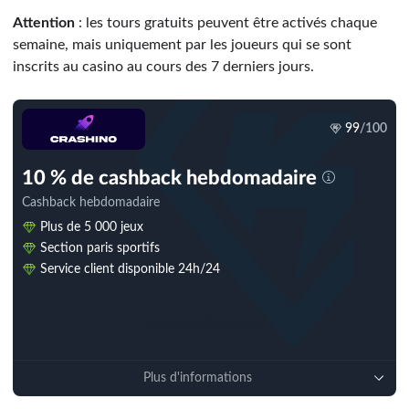
Attention
: les tours gratuits peuvent être activés chaque
semaine, mais uniquement par les joueurs qui se sont
inscrits au casino au cours des 7 derniers jours.
99
/100
10 % de cashback hebdomadaire
Cashback hebdomadaire
Plus de 5 000 jeux
Section paris sportifs
Service client disponible 24h/24
Jouez maintenant
Plus d'informations