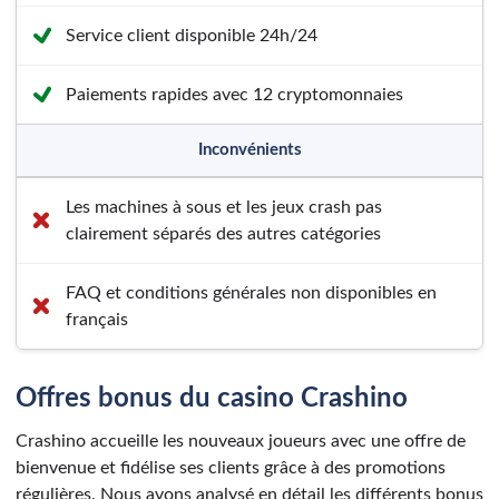
Service client disponible 24h/24
Paiements rapides avec 12 cryptomonnaies
Inconvénients
Les machines à sous et les jeux crash pas
clairement séparés des autres catégories
FAQ et conditions générales non disponibles en
français
Offres bonus du casino Crashino
Crashino accueille les nouveaux joueurs avec une offre de
bienvenue et fidélise ses clients grâce à des promotions
régulières. Nous avons analysé en détail les différents bonus