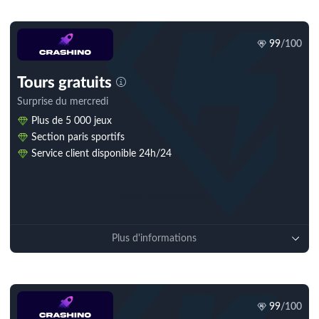
99
/100
Tours gratuits
Surprise du mercredi
Plus de 5 000 jeux
Section paris sportifs
Service client disponible 24h/24
Jouez maintenant
Plus d'informations
99
/100