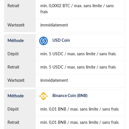
min. 0,0002 BTC / max. sans limite / sans
frais
immédiatement
USD Coin
min. 5 USDC / max. sans limite / sans frais
min. 5 USDC / max. sans limite / sans frais
immédiatement
Binance Coin
(BNB)
min. 0,01 BNB / max. sans limite / sans frais
min. 0,01 BNB / max. sans limite / sans frais