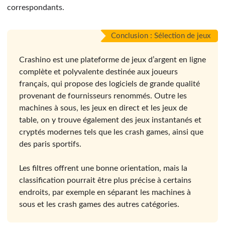
correspondants.
Conclusion : Sélection de jeux
Crashino est une plateforme de jeux d’argent en ligne
complète et polyvalente destinée aux joueurs
français, qui propose des logiciels de grande qualité
provenant de fournisseurs renommés. Outre les
machines à sous, les jeux en direct et les jeux de
table, on y trouve également des jeux instantanés et
cryptés modernes tels que les crash games, ainsi que
des paris sportifs.
Les filtres offrent une bonne orientation, mais la
classification pourrait être plus précise à certains
endroits, par exemple en séparant les machines à
sous et les crash games des autres catégories.