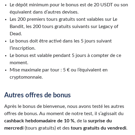
Le dépôt minimum pour le bonus est de 20 USDT ou son
équivalent dans d’autres devises.
Les 200 premiers tours gratuits sont valables sur Le
Bandit, les 200 tours gratuits suivants sur Legacy of
Dead.
Le bonus doit être activé dans les 5 jours suivant
l’inscription.
Le bonus est valable pendant 5 jours à compter de ce
moment.
Mise maximale par tour : 5 € ou l’équivalent en
cryptomonnaie.
Autres offres de bonus
Après le bonus de bienvenue, nous avons testé les autres
offres de bonus. Au moment de notre test, il s’agissait du
cashback hebdomadaire de 10 %
, de la
surprise du
mercredi
(tours gratuits) et des
tours gratuits du vendredi
.