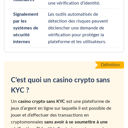
une vérification d’identité.
Signalement
Les outils automatisés de
par les
détection des risques peuvent
systèmes de
déclencher une demande de
sécurité
vérification pour protéger la
internes
plateforme et les utilisateurs.
Définition
C’est quoi un casino crypto sans
KYC ?
Un
casino crypto sans KYC
est une plateforme de
jeux d’argent en ligne sur laquelle il est possible de
jouer et d’effectuer des transactions en
cryptomonnaies
sans avoir à se soumettre à une