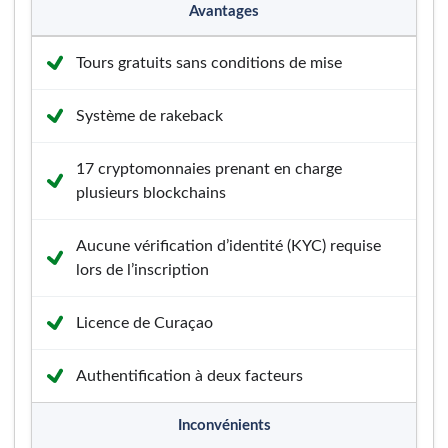
Avantages
Tours gratuits sans conditions de mise
Système de rakeback
17 cryptomonnaies prenant en charge
plusieurs blockchains
Aucune vérification d’identité (KYC) requise
lors de l’inscription
Licence de Curaçao
Authentification à deux facteurs
Inconvénients