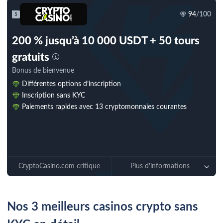
94
/100
5
200 % jusqu’à 10 000 USDT + 50 tours
gratuits
Bonus de bienvenue
Différentes options d’inscription
Inscription sans KYC
Paiements rapides avec 13 cryptomonnaies courantes
Jouez maintenant
CryptoCasino.com critique
Plus d'informations
Nos 3 meilleurs casinos crypto sans