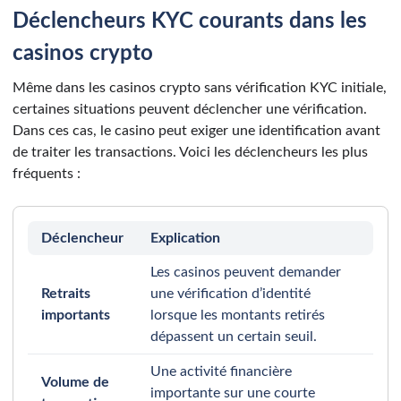
Déclencheurs KYC courants dans les
casinos crypto
Même dans les casinos crypto sans vérification KYC initiale,
certaines situations peuvent déclencher une vérification.
Dans ces cas, le casino peut exiger une identification avant
de traiter les transactions. Voici les déclencheurs les plus
fréquents :
Déclencheur
Explication
Les casinos peuvent demander
Retraits
une vérification d’identité
importants
lorsque les montants retirés
dépassent un certain seuil.
Une activité financière
Volume de
importante sur une courte