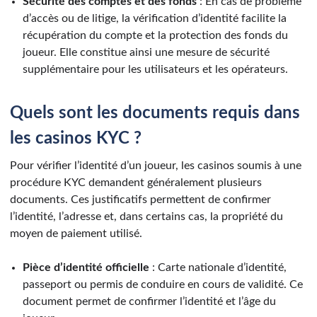
Sécurité des comptes et des fonds
: En cas de problème
d’accès ou de litige, la vérification d’identité facilite la
récupération du compte et la protection des fonds du
joueur. Elle constitue ainsi une mesure de sécurité
supplémentaire pour les utilisateurs et les opérateurs.
Quels sont les documents requis dans
les casinos KYC ?
Pour vérifier l’identité d’un joueur, les casinos soumis à une
procédure KYC demandent généralement plusieurs
documents. Ces justificatifs permettent de confirmer
l’identité, l’adresse et, dans certains cas, la propriété du
moyen de paiement utilisé.
Pièce d’identité officielle
: Carte nationale d’identité,
passeport ou permis de conduire en cours de validité. Ce
document permet de confirmer l’identité et l’âge du