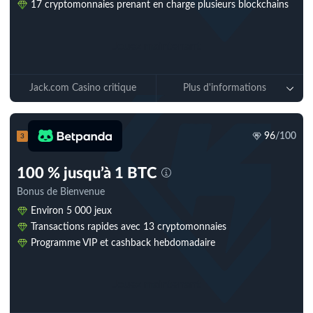
17 cryptomonnaies prenant en charge plusieurs blockchains
Jouez maintenant
Jack.com Casino critique
Plus d'informations
96
/100
3
100 % jusqu’à 1 BTC
Bonus de Bienvenue
Environ 5 000 jeux
Transactions rapides avec 13 cryptomonnaies
Programme VIP et cashback hebdomadaire
Jouez maintenant