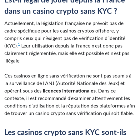
Est-il légal de jouer depuis la France
dans un casino crypto sans KYC ?
Actuellement, la législation française ne prévoit pas de
cadre spécifique pour les casinos cryptos offshore, y
compris ceux qui n’exigent pas de vérification d’identité
1
(KYC).
Leur utilisation depuis la France n’est donc pas
clairement réglementée, mais elle est possible et n’est pas
illégale.
Ces casinos en ligne sans vérification ne sont pas soumis à
la surveillance de l’ANJ (Autorité Nationale des Jeux) et
opèrent sous des
licences internationales
. Dans ce
contexte, il est recommandé d’examiner attentivement les
conditions d’utilisation et la réputation des plateformes afin
de trouver un casino crypto sans vérification qui soit fiable.
Les casinos crypto sans KYC sont-ils