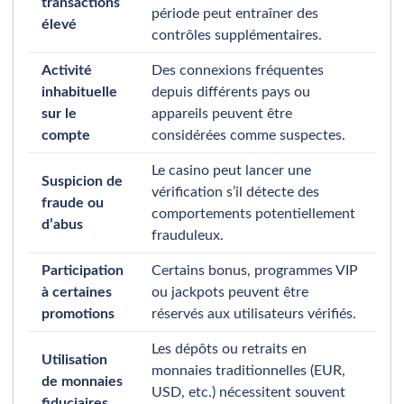
transactions
période peut entraîner des
élevé
contrôles supplémentaires.
Activité
Des connexions fréquentes
inhabituelle
depuis différents pays ou
sur le
appareils peuvent être
compte
considérées comme suspectes.
Le casino peut lancer une
Suspicion de
vérification s’il détecte des
fraude ou
comportements potentiellement
d’abus
frauduleux.
Participation
Certains bonus, programmes VIP
à certaines
ou jackpots peuvent être
promotions
réservés aux utilisateurs vérifiés.
Les dépôts ou retraits en
Utilisation
monnaies traditionnelles (EUR,
de monnaies
USD, etc.) nécessitent souvent
fiduciaires