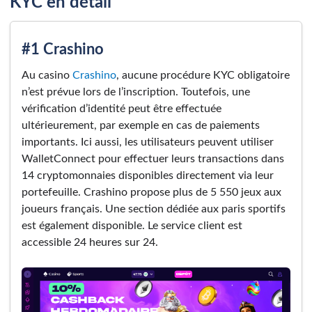
KYC en détail
#1 Crashino
Au casino
Crashino
, aucune procédure KYC obligatoire
n’est prévue lors de l’inscription. Toutefois, une
vérification d’identité peut être effectuée
ultérieurement, par exemple en cas de paiements
importants. Ici aussi, les utilisateurs peuvent utiliser
WalletConnect pour effectuer leurs transactions dans
14 cryptomonnaies disponibles directement via leur
portefeuille. Crashino propose plus de 5 550 jeux aux
joueurs français. Une section dédiée aux paris sportifs
est également disponible. Le service client est
accessible 24 heures sur 24.