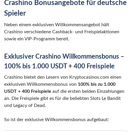
Crashino Bonusangebote für deutsche
Spieler
Neben einem exklusiven Willkommensangebot hält
Crashino verschiedene Cashback- und Freispielaktionen
sowie ein VIP-Programm bereit.
Exklusiver Crashino Willkommensbonus –
100% bis 1.000 USDT + 400 Freispiele
Crashino bietet den Lesern von Kryptocasinos.com einen
exklusiven Willkommensbonus von
100% bis zu 1.000
USDT + 400 Freispiele
auf die ersten beiden Einzahlungen
an. Die Freispiele gibt es für die beliebten Slots Le Bandit
und Legacy of Dead.
So ist der exklusive Willkommensbonus aufgebaut: