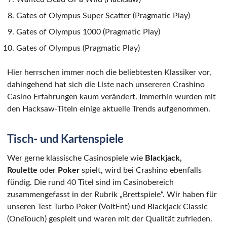
GameArt
Gamebeat
Gates of Olympus Super Scatter (Pragmatic Play)
Gates of Olympus 1000 (Pragmatic Play)
Gamzix
Habanero
Gates of Olympus (Pragmatic Play)
Hier herrschen immer noch die beliebtesten Klassiker vor,
Hacksaw
ICONIC21
dahingehend hat sich die Liste nach unsereren Crashino
Casino Erfahrungen kaum verändert. Immerhin wurden mit
den Hacksaw-Titeln einige aktuelle Trends aufgenommen.
Kitsune Gaming
Live Games
Tisch- und Kartenspiele
Mancala Gaming
Mascot
Wer gerne klassische Casinospiele wie
Blackjack,
Roulette
oder
Poker
spielt, wird bei Crashino ebenfalls
Microgaming
NetGaming
fündig. Die rund 40 Titel sind im Casinobereich
zusammengefasst in der Rubrik „Brettspiele“. Wir haben für
unseren Test Turbo Poker (VoltEnt) und Blackjack Classic
NowNow Gaming
OneTouch
(OneTouch) gespielt und waren mit der Qualität zufrieden.