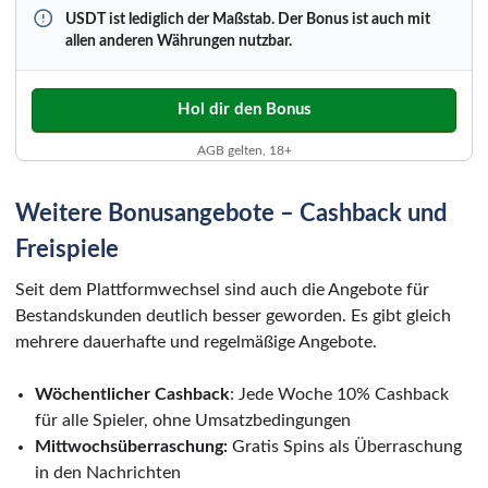
USDT ist lediglich der Maßstab. Der Bonus ist auch mit
allen anderen Währungen nutzbar.
Hol dir den Bonus
AGB gelten, 18+
Weitere Bonusangebote – Cashback und
Freispiele
Seit dem Plattformwechsel sind auch die Angebote für
Bestandskunden deutlich besser geworden. Es gibt gleich
mehrere dauerhafte und regelmäßige Angebote.
Wöchentlicher Cashback
: Jede Woche 10% Cashback
für alle Spieler, ohne Umsatzbedingungen
Mittwochsüberraschung:
Gratis Spins als Überraschung
in den Nachrichten