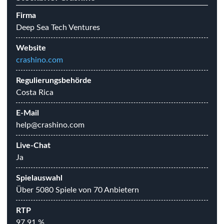
Firma
Deep Sea Tech Ventures
Website
crashino.com
Regulierungsbehörde
Costa Rica
E-Mail
help@crashino.com
Live-Chat
Ja
Spielauswahl
Über 5080 Spiele von 70 Anbietern
RTP
97,91 %