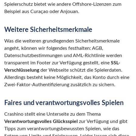
Spielerschutz bietet wie andere Offshore-Lizenzen zum
Beispiel aus Curaçao oder Anjouan.
Weitere Sicherheitsmerkmale
Was die weiteren grundlegenden Sicherheitsmerkmale
angeht, können wir folgendes festhalten: AGB,
Datenschutzbestimmungen und AML-Richtlinie werden
transparent im Footer zur Verfügung gestellt, eine
SSL-
Verschlüsselung
der Webseite schützt die Spielerdaten.
Allerdings besteht keine Möglichkeit, das Konto durch eine
Zwei-Faktor-Authentifizierung zusätzlich zu sichern.
Faires und verantwortungsvolles Spielen
Crashino stellt eine Unterseite zu dem Thema
Verantwortungsvolles Glücksspiel
zur Verfügung und gibt
Tipps zum verantwortungsbewussten Spielen, wie das