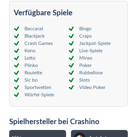
Verfügbare Spiele
Baccarat
Bingo
Blackjack
Craps
Crash Games
Jackpot-Spiele
Keno
Live-Spiele
Lotto
Mines
Plinko
Poker
Roulette
Rubbellose
Sic bo
Slots
Sportwetten
Video Poker
Würfel-Spiele
Spielhersteller bei Crashino