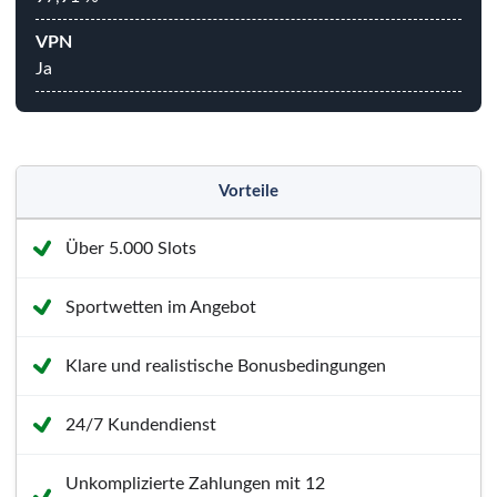
VPN
Ja
Vorteile
Über 5.000 Slots
Sportwetten im Angebot
Klare und realistische Bonusbedingungen
24/7 Kundendienst
Unkomplizierte Zahlungen mit 12