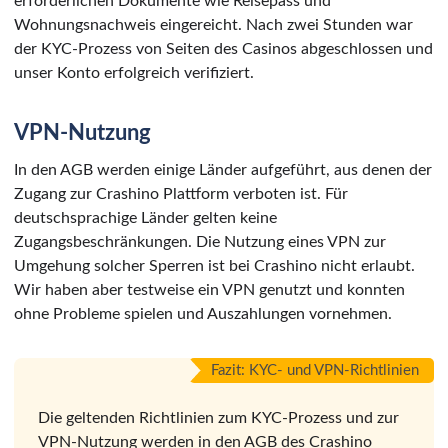
erforderlichen Dokumente wie Reisepass und
Wohnungsnachweis eingereicht. Nach zwei Stunden war
der KYC-Prozess von Seiten des Casinos abgeschlossen und
unser Konto erfolgreich verifiziert.
VPN-Nutzung
In den AGB werden einige Länder aufgeführt, aus denen der
Zugang zur Crashino Plattform verboten ist. Für
deutschsprachige Länder gelten keine
Zugangsbeschränkungen. Die Nutzung eines VPN zur
Umgehung solcher Sperren ist bei Crashino nicht erlaubt.
Wir haben aber testweise ein VPN genutzt und konnten
ohne Probleme spielen und Auszahlungen vornehmen.
Fazit: KYC- und VPN-Richtlinien
Die geltenden Richtlinien zum KYC-Prozess und zur
VPN-Nutzung werden in den AGB des Crashino