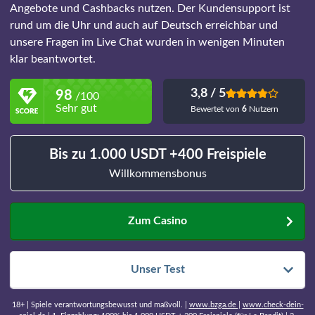
Angebote und Cashbacks nutzen. Der Kundensupport ist
rund um die Uhr und auch auf Deutsch erreichbar und
unsere Fragen im Live Chat wurden in wenigen Minuten
klar beantwortet.
3,8 / 5
98
/100
Sehr gut
Bewertet von
6
Nutzern
Bis zu 1.000 USDT +400 Freispiele
Willkommensbonus
Zum Casino
Unser Test
18+ | Spiele verantwortungsbewusst und maßvoll. |
www.bzga.de
|
www.check-dein-