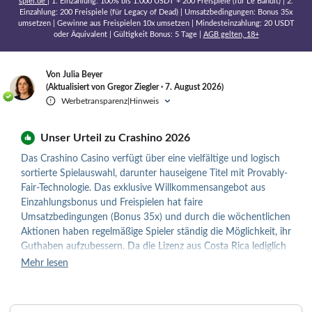
spiel.de
| 1. Einzahlung: 100% bis 1.000 USDT + 200 Freispiele (für Le Bandit) | 2.
Einzahlung: 200 Freispiele (für Legacy of Dead) | Umsatzbedingungen: Bonus 35x
umsetzen | Gewinne aus Freispielen 10x umsetzen | Mindesteinzahlung: 20 USDT
oder Äquivalent | Gültigkeit Bonus: 5 Tage |
AGB gelten, 18+
Von Julia Beyer
(Aktualisiert von Gregor Ziegler · 7. August 2026)
Werbetransparenz
Hinweis
|
Unser Urteil zu Crashino 2026
Das Crashino Casino verfügt über eine vielfältige und logisch
sortierte Spielauswahl, darunter hauseigene Titel mit Provably-
Fair-Technologie. Das exklusive Willkommensangebot aus
Einzahlungsbonus und Freispielen hat faire
Umsatzbedingungen (Bonus 35x) und durch die wöchentlichen
Aktionen haben regelmäßige Spieler ständig die Möglichkeit, ihr
Guthaben aufzubessern. Da die Lizenz aus Costa Rica lediglich
den Casinobetrieb regelt, sollten die Maßnahmen zum
Mehr lesen
Spielerschutz könnten um eine 2FA und Limits zur
Spielsuchtprävention erweitert werden.