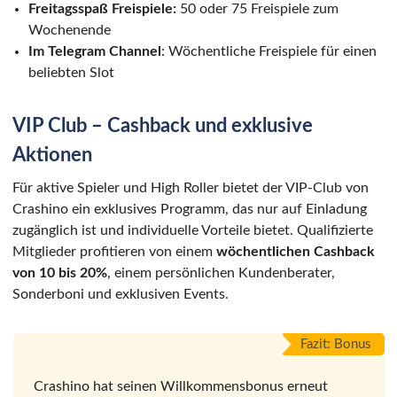
Freitagsspaß Freispiele:
50 oder 75 Freispiele zum
Wochenende
Im Telegram Channel
: Wöchentliche Freispiele für einen
beliebten Slot
VIP Club – Cashback und exklusive
Aktionen
Für aktive Spieler und High Roller bietet der VIP-Club von
Crashino ein exklusives Programm, das nur auf Einladung
zugänglich ist und individuelle Vorteile bietet. Qualifizierte
Mitglieder profitieren von einem
wöchentlichen Cashback
von 10 bis 20%
, einem persönlichen Kundenberater,
Sonderboni und exklusiven Events.
Fazit: Bonus
Crashino hat seinen Willkommensbonus erneut