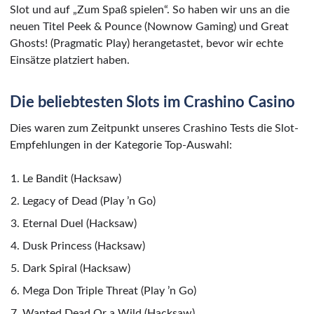
Slot und auf „Zum Spaß spielen“. So haben wir uns an die
neuen Titel Peek & Pounce (Nownow Gaming) und Great
Bitblox
Bullshark Games
Ghosts! (Pragmatic Play) herangetastet, bevor wir echte
Einsätze platziert haben.
Caleta
Clawbuster
Die beliebtesten Slots im Crashino Casino
Evoplay
Dies waren zum Zeitpunkt unseres Crashino Tests die Slot-
CQ9 Casino
Entertainment
Empfehlungen in der Kategorie Top-Auswahl:
Le Bandit (Hacksaw)
Fantasma
Fazi Casino
Legacy of Dead (Play ’n Go)
Eternal Duel (Hacksaw)
FBastards
Formula Spin
Dusk Princess (Hacksaw)
Dark Spiral (Hacksaw)
Fugaso
Galaxsys
Mega Don Triple Threat (Play ’n Go)
Wanted Dead Or a Wild (Hacksaw)