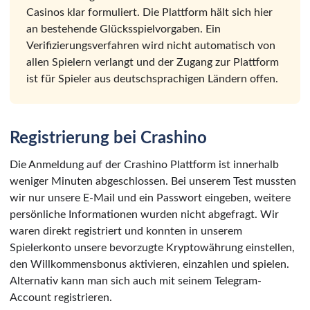
Casinos klar formuliert. Die Plattform hält sich hier
an bestehende Glücksspielvorgaben. Ein
Verifizierungsverfahren wird nicht automatisch von
allen Spielern verlangt und der Zugang zur Plattform
ist für Spieler aus deutschsprachigen Ländern offen.
Registrierung bei Crashino
Die Anmeldung auf der Crashino Plattform ist innerhalb
weniger Minuten abgeschlossen. Bei unserem Test mussten
wir nur unsere E-Mail und ein Passwort eingeben, weitere
persönliche Informationen wurden nicht abgefragt. Wir
waren direkt registriert und konnten in unserem
Spielerkonto unsere bevorzugte Kryptowährung einstellen,
den Willkommensbonus aktivieren, einzahlen und spielen.
Alternativ kann man sich auch mit seinem Telegram-
Account registrieren.