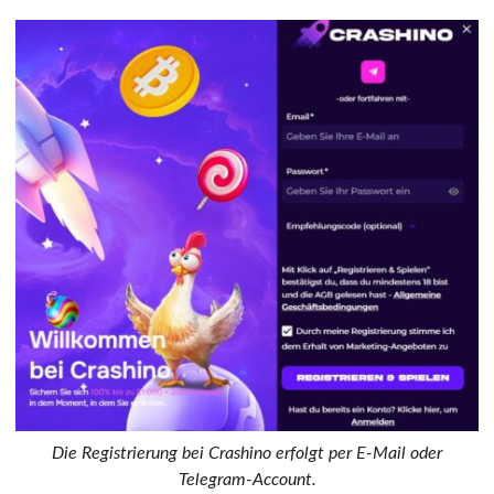
Die Registrierung bei Crashino erfolgt per E-Mail oder
Telegram-Account.