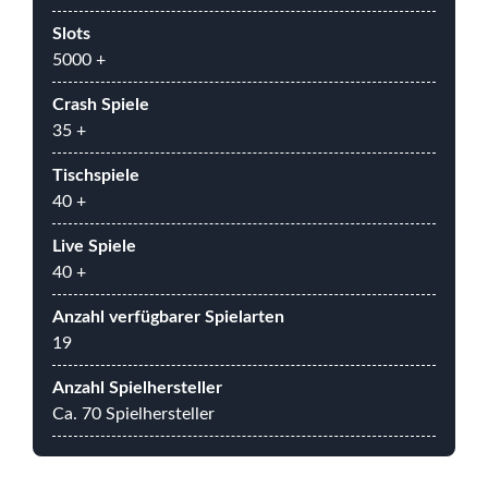
Slots
5000 +
Crash Spiele
35 +
Tischspiele
40 +
Live Spiele
40 +
Anzahl verfügbarer Spielarten
19
Anzahl Spielhersteller
Ca. 70 Spielhersteller