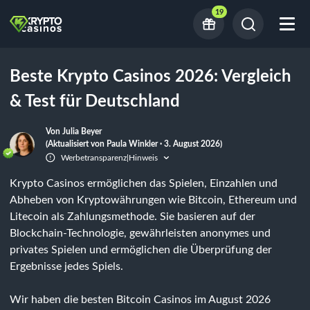
19
Beste Krypto Casinos 2026: Vergleich
& Test für Deutschland
Von Julia Beyer
(Aktualisiert von Paula Winkler · 3. August 2026)
Werbetransparenz
Hinweis
|
Krypto Casinos ermöglichen das Spielen, Einzahlen und
Abheben von Kryptowährungen wie Bitcoin, Ethereum und
Litecoin als Zahlungsmethode. Sie basieren auf der
Blockchain-Technologie, gewährleisten anonymes und
privates Spielen und ermöglichen die Überprüfung der
Ergebnisse jedes Spiels.
Wir haben die besten Bitcoin Casinos im August 2026