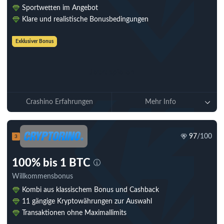
Sportwetten im Angebot
Klare und realistische Bonusbedingungen
Exklusiver Bonus
Jetzt spielen
Crashino Erfahrungen
Mehr Info
97
/100
3
100% bis 1 BTC
Willkommensbonus
Kombi aus klassischem Bonus und Cashback
11 gängige Kryptowährungen zur Auswahl
Transaktionen ohne Maximallimits