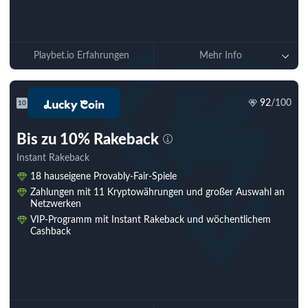
Jetzt spielen
Playbet.io Erfahrungen
Mehr Info
92
/100
10
Bis zu 10% Rakeback
Instant Rakeback
18 hauseigene Provably-Fair-Spiele
Zahlungen mit 11 Kryptowährungen und großer Auswahl an
Netzwerken
VIP-Programm mit Instant Rakeback und wöchentlichem
Cashback
Jetzt spielen