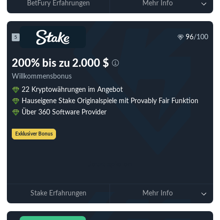
BetFury Erfahrungen
Mehr Info
96
/100
5
200% bis zu 2.000 $
Willkommensbonus
22 Kryptowährungen im Angebot
Hauseigene Stake Originalspiele mit Provably Fair Funktion
Über 360 Software Provider
Exklusiver Bonus
Jetzt spielen
Stake Erfahrungen
Mehr Info