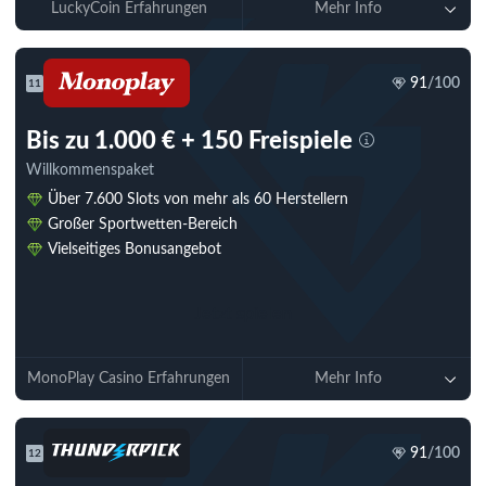
LuckyCoin Erfahrungen
Mehr Info
91
/100
11
Bis zu 1.000 € + 150 Freispiele
Willkommenspaket
Über 7.600 Slots von mehr als 60 Herstellern
Großer Sportwetten-Bereich
Vielseitiges Bonusangebot
Jetzt spielen
MonoPlay Casino Erfahrungen
Mehr Info
91
/100
12