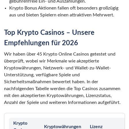
gebührenfreie Ein- und Auszahlungen.
Krypto Bonus Aktionen fallen oft besonders großzügig
aus und bieten Spielern einen attraktiven Mehrwert.
Top Krypto Casinos – Unsere
Empfehlungen für 2026
Wir haben über 45 Krypto Online Casinos getestet und
überprüft, wobei wir Merkmale wie akzeptierte
Kryptowährungen, Netzwerk- und Wallet-zu-Wallet-
Unterstützung, verfügbare Spiele und
Sicherheitsmaßnahmen bewertet haben. In der
nachfolgenden Tabelle werden die Top Casinos zusammen
mit den akzeptierten Kryptowährungen, Lizenzstatus,
Anzahl der Spiele und weiteren Informationen aufgeführt.
Krypto
Kryptowährungen
Lizenz