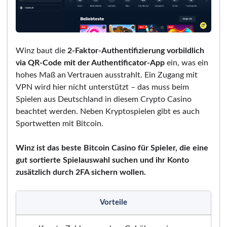
Winz baut die
2-Faktor-Authentifizierung vorbildlich
via QR-Code mit der Authentificator-App
ein, was ein
hohes Maß an Vertrauen ausstrahlt. Ein Zugang mit
VPN wird hier nicht unterstützt – das muss beim
Spielen aus Deutschland in diesem Crypto Casino
beachtet werden. Neben Kryptospielen gibt es auch
Sportwetten mit Bitcoin.
Winz ist das beste Bitcoin Casino für Spieler, die eine
gut sortierte Spielauswahl suchen und ihr Konto
zusätzlich durch 2FA sichern wollen.
Vorteile