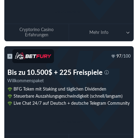
Jetzt spielen
Cryptorino Casino
Mehr Info
Erfahrungen
97
/100
4
Bis zu 10.500$ + 225 Freispiele
Willkommenspaket
BFG Token mit Staking und täglichen Dividenden
Steuerbare Auszahlungsgeschwindigkeit (schnell/langsam)
Live Chat 24/7 auf Deutsch + deutsche Telegram Community
Jetzt spielen