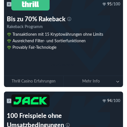
95
/100
6
Bis zu 70% Rakeback
Rakeback Programm
Transaktionen mit 15 Kryptowährungen ohne Limits
Ausreichend Filter- und Sortierfunktionen
Provably Fair-Technologie
Jetzt spielen
Thrill Casino Erfahrungen
Mehr Info
94
/100
7
100 Freispiele ohne
Umsatzbedingungen