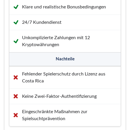
Klare und realistische Bonusbedingungen
24/7 Kundendienst
Unkomplizierte Zahlungen mit 12
Kryptowährungen
Nachteile
Fehlender Spielerschutz durch Lizenz aus
Costa Rica
Keine Zwei-Faktor-Authentifizierung
Eingeschränkte Maßnahmen zur
Spielsuchtprävention