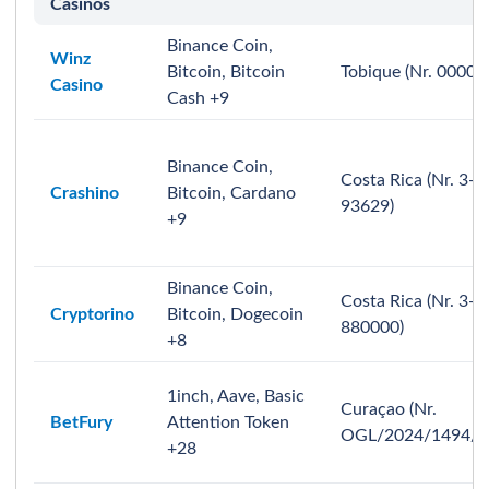
Casinos
Binance Coin,
Winz
Bitcoin, Bitcoin
Tobique (Nr. 00000
Casino
Cash +9
Binance Coin,
Costa Rica (Nr. 3-1
Crashino
Bitcoin, Cardano
93629)
+9
Binance Coin,
Costa Rica (Nr. 3-1
Cryptorino
Bitcoin, Dogecoin
880000)
+8
1inch, Aave, Basic
Curaçao (Nr.
BetFury
Attention Token
OGL/2024/1494/0
+28