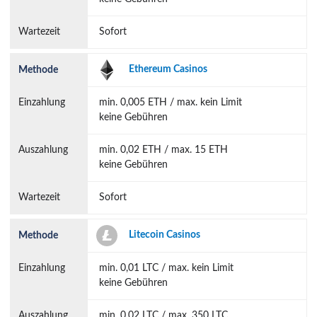
Sofort
Ethereum Casinos
min. 0,005 ETH / max. kein Limit
keine Gebühren
min. 0,02 ETH / max. 15 ETH
keine Gebühren
Sofort
Litecoin Casinos
min. 0,01 LTC / max. kein Limit
keine Gebühren
min. 0,02 LTC / max. 350 LTC