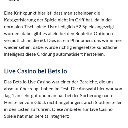
Iron Dog Studio
Jelly
Eine Kritikpunkt hier ist, dass man scheinbar die
Kategorisierung der Spiele nicht im Griff hat, da in der
KA Gaming
Kalamba Games
normalen Tischspiele-Liste lediglich 52 Spiele angezeigt
wurden, dabei gibt es allein bei den Roulette-Optionen
vermutlich an die 60. Dies ist ein Phänomen, das wir immer
LiveSlots
Lucky
wieder sehen, dabei würde richtig eingesetzte künstliche
Intelligenz diese Ordnung automatisiert herstellen.
Lucky Streak
Mancala Gaming
Live Casino bei Bets.io
Das Bets.io Live Casino war einer der Bereiche, die uns
Mascot
Merkur
absolut überzeugt haben im Test. Die Auswahl hier war von
Tag 1 an sehr gut und man hat bei der Sortierung nach
Hersteller zum Glück nicht angefangen, auch Slothersteller
Microgaming
NetEnt
in den Listen zu führen. Diese Anbieter für Live Casino
Spiele hat man bereits integriert:
NetGame
Nolimit City