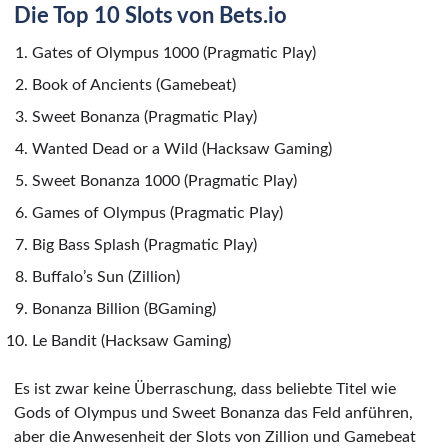
Die Top 10 Slots von Bets.io
Bulletproof Games
Candlebets
Gates of Olympus 1000 (Pragmatic Play)
Book of Ancients (Gamebeat)
EGT
ElCasino
Sweet Bonanza (Pragmatic Play)
Wanted Dead or a Wild (Hacksaw Gaming)
Electric Elephant
Endorphina
Sweet Bonanza 1000 (Pragmatic Play)
Games of Olympus (Pragmatic Play)
Evoplay
Big Bass Splash (Pragmatic Play)
Evolution Gaming
Entertainment
Buffalo’s Sun (Zillion)
Bonanza Billion (BGaming)
Ezugi
Fantasma
Le Bandit (Hacksaw Gaming)
Es ist zwar keine Überraschung, dass beliebte Titel wie
Fazi Casino
Felix Gaming
Gods of Olympus und Sweet Bonanza das Feld anführen,
aber die Anwesenheit der Slots von Zillion und Gamebeat