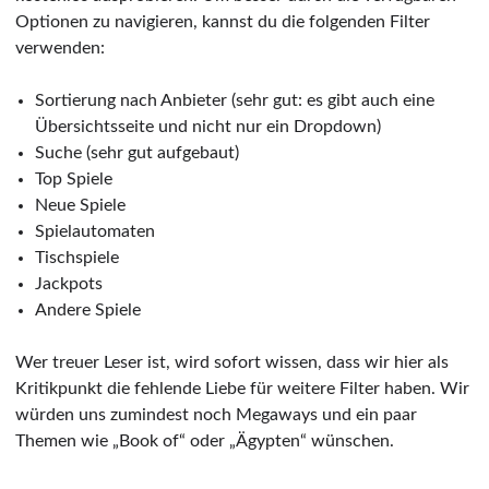
Optionen zu navigieren, kannst du die folgenden Filter
verwenden:
August Gaming
AvatarUX
Sortierung nach Anbieter (sehr gut: es gibt auch eine
Übersichtsseite und nicht nur ein Dropdown)
Bad Dingo
Bang Bang Games
Suche (sehr gut aufgebaut)
Top Spiele
Neue Spiele
BB Games
Belatra
Spielautomaten
Tischspiele
Jackpots
Betsoft Gaming
BGaming
Andere Spiele
Wer treuer Leser ist, wird sofort wissen, dass wir hier als
Big Time Gaming
Blue Guru Games
Kritikpunkt die fehlende Liebe für weitere Filter haben. Wir
würden uns zumindest noch Megaways und ein paar
Boomerang
Themen wie „Book of“ oder „Ägypten“ wünschen.
Booming Games
Studios