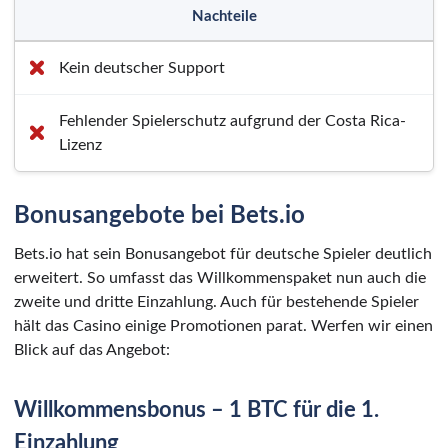
Nachteile
Kein deutscher Support
Fehlender Spielerschutz aufgrund der Costa Rica-
Lizenz
Bonusangebote bei Bets.io
Bets.io hat sein Bonusangebot für deutsche Spieler deutlich
erweitert. So umfasst das Willkommenspaket nun auch die
zweite und dritte Einzahlung. Auch für bestehende Spieler
hält das Casino einige Promotionen parat. Werfen wir einen
Blick auf das Angebot:
Willkommensbonus – 1 BTC für die 1.
Einzahlung