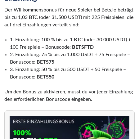
Der Willkommensbonus für neue Spieler bei Bets.io beträgt
bis zu 1,03 BTC (oder 31.500 USDT) mit 225 Freispielen, die
auf drei Einzahlungen verteilt sind:
1. Einzahlung: 100 % bis zu 1 BTC (oder 30.000 USDT) +
100 Freispiele – Bonuscode:
BETSFTD
2. Einzahlung: 75 % bis zu 1.000 USDT + 75 Freispiele –
Bonuscode:
BETS75
3. Einzahlung: 50 % bis zu 500 USDT + 50 Freispiele –
Bonuscode:
BETS50
Um den Bonus zu aktivieren, musst du vor jeder Einzahlung
den erforderlichen Bonuscode eingeben.