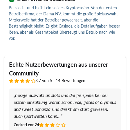
Bets.io ist und bleibt ein solides Kryptocasino. Von der ersten
Betreiberfirma, der Dama NV, kommt die große Spielauswahl.
Mittlerweile hat der Betreiber gewechselt, aber die
Beständigkeit bleibt. Es gibt Casinos, die Detailaufgaben besser
lösen, aber als Gesamtpaket überzeugt uns Bets.io nach wie
vor.
Echte Nutzerbewertungen aus unserer
Community
3,7 von 5 · 14 Bewertungen
„riesige auswahl an slots und die freispiele bei der
ersten einzahlung waren schon nice, gates of olympus
und sweet bonanza sind direkt am start gewesen.
auch sportwetten kann…“
ZockerLeon24