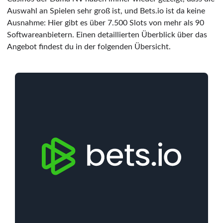
Auswahl an Spielen sehr groß ist, und Bets.io ist da keine
Ausnahme: Hier gibt es über 7.500 Slots von mehr als 90
Softwareanbietern. Einen detaillierten Überblick über das
Angebot findest du in der folgenden Übersicht.