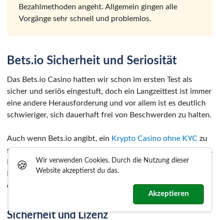
min. 10 ADA / max. kein Limit
Bezahlmethoden angeht. Allgemein gingen alle
keine Gebühren
Vorgänge sehr schnell und problemlos.
min. 20 ADA / max. 100.000 ADA
keine Gebühren
Bets.io Sicherheit und Seriosität
Sofort
Das Bets.io Casino hatten wir schon im ersten Test als
sicher und seriös eingestuft, doch ein Langzeittest ist immer
Mastercard
eine andere Herausforderung und vor allem ist es deutlich
schwieriger, sich dauerhaft frei von Beschwerden zu halten.
min. 20 € / max. kein Limit
keine Gebühren
Auch wenn Bets.io angibt, ein
Krypto Casino ohne KYC
zu
sein, werden punktuell Verifizierungsverfahren eingefordert.
–
Wir verwenden Cookies. Durch die Nutzung dieser
Das kommt vor, wenn z.B. eine Betrugsvermutung vorliegt.
🍪
Website akzeptierst du das.
Dies ist ein gängiges Vorgehen in Krypto Casinos und dient
–
der Fairness aller Spieler.
Akzeptieren
VISA
Sicherheit und Lizenz