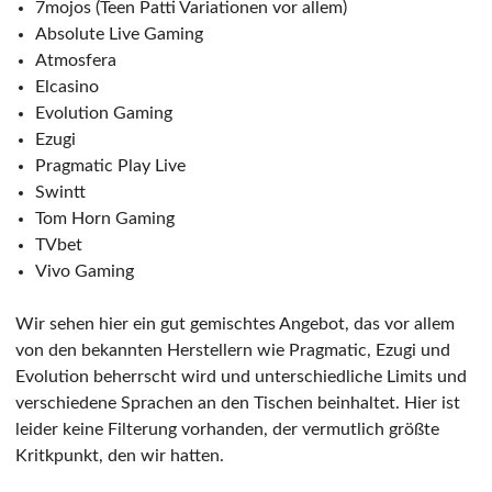
7mojos (Teen Patti Variationen vor allem)
Absolute Live Gaming
Atmosfera
NorthernLights
Nucleus Gaming
Elcasino
Evolution Gaming
Ezugi
Onlyplay
Petersons
Pragmatic Play Live
Swintt
Tom Horn Gaming
Platipus
Playson
TVbet
Vivo Gaming
Pocket Games Soft
Pragmatic Play
Wir sehen hier ein gut gemischtes Angebot, das vor allem
von den bekannten Herstellern wie Pragmatic, Ezugi und
Pragmatic Play
Evolution beherrscht wird und unterschiedliche Limits und
Printstudios
Live
verschiedene Sprachen an den Tischen beinhaltet. Hier ist
leider keine Filterung vorhanden, der vermutlich größte
Kritkpunkt, den wir hatten.
ProspectGaming
Push Gaming