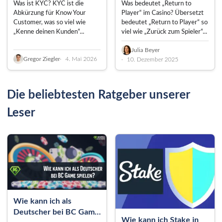
Customer erklärt
bei Casinospielen?
Was ist KYC? KYC ist die
Was bedeutet „Return to
Abkürzung für Know Your
Player“ im Casino? Übersetzt
Customer, was so viel wie
bedeutet „Return to Player“ so
„Kenne deinen Kunden“...
viel wie „Zurück zum Spieler“...
Julia Beyer
Gregor Ziegler
4. Mai 2026
10. Dezember 2025
Die beliebtesten Ratgeber unserer
Leser
Wie kann ich als
Deutscher bei BC Game
Wie kann ich Stake in