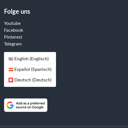
Folge uns
Youtube
Facebook
Pinterest
Telegram
English (Englisch)
Español (Spanisch)
Deutsch (Deutsch)