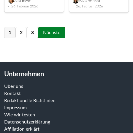
Julia Beyer
Paula Winkler
26. Februar 2026
26. Februar 2026
Seitennummerierung
der
1
2
3
Nächste
Beiträge
Unternehmen
Über uns
Kontakt
Redaktionelle Richtlinien
Impressum
Wie wir testen
Datenschutzerklärung
Affiliation erklärt