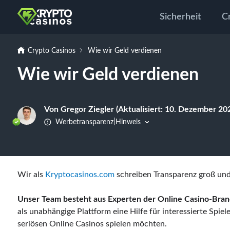
Sicherheit
C
Crypto Casinos
Wie wir Geld verdienen
Wie wir Geld verdienen
Von Gregor Ziegler
(Aktualisiert: 10. Dezember 20
|
Werbetransparenz
Hinweis
Wir als
Kryptocasinos.com
schreiben Transparenz groß und
Unser Team besteht aus Experten der Online Casino-Branc
als unabhängige Plattform eine Hilfe für interessierte Spie
seriösen Online Casinos spielen möchten.