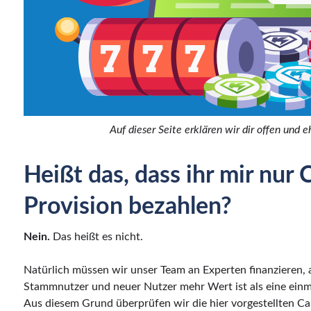
Auf dieser Seite erklären wir dir offen und 
Heißt das, dass ihr mir nur 
Provision bezahlen?
Nein.
Das heißt es nicht.
Natürlich müssen wir unser Team an Experten finanzieren, a
Stammnutzer und neuer Nutzer mehr Wert ist als eine einma
Aus diesem Grund überprüfen wir die hier vorgestellten Ca