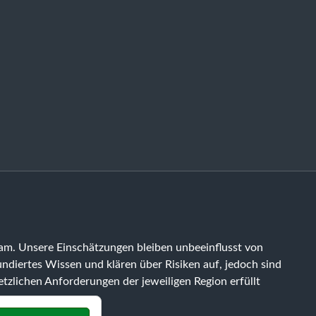
eam. Unsere Einschätzungen bleiben unbeeinflusst von
ndiertes Wissen und klären über Risiken auf, jedoch sind
etzlichen Anforderungen der jeweiligen Region erfüllt