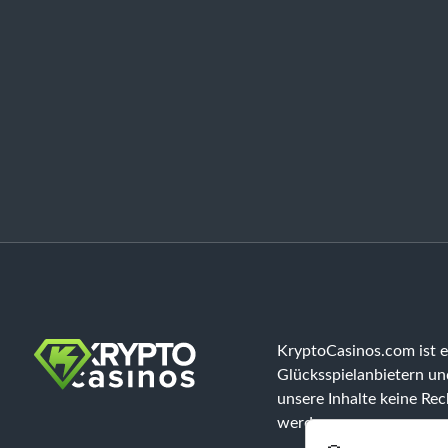
KryptoCasinos.com ist e
Glücksspielanbietern un
unsere Inhalte keine Rec
werden.