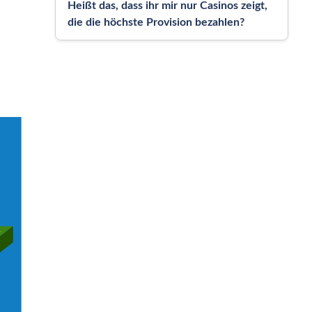
Heißt das, dass ihr mir nur Casinos zeigt,
die die höchste Provision bezahlen?