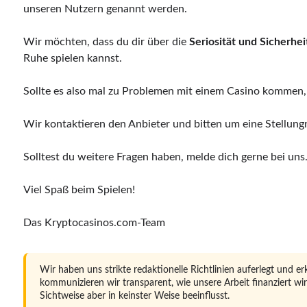
unseren Nutzern genannt werden.
Wir möchten, dass du dir über die
Seriosität und Sicherhei
Ruhe spielen kannst.
Sollte es also mal zu Problemen mit einem Casino kommen,
Wir kontaktieren den Anbieter und bitten um eine Stellun
Solltest du weitere Fragen haben, melde dich gerne bei uns
Viel Spaß beim Spielen!
Das Kryptocasinos.com-Team
Wir haben uns strikte redaktionelle Richtlinien auferlegt und 
kommunizieren wir transparent, wie unsere Arbeit finanziert wir
Sichtweise aber in keinster Weise beeinflusst.