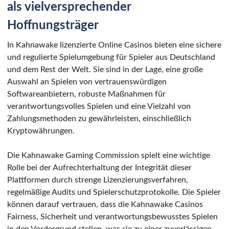
als vielversprechender
Hoffnungsträger
In Kahnawake lizenzierte Online Casinos bieten eine sichere
und regulierte Spielumgebung für Spieler aus Deutschland
und dem Rest der Welt. Sie sind in der Lage, eine große
Auswahl an Spielen von vertrauenswürdigen
Softwareanbietern, robuste Maßnahmen für
verantwortungsvolles Spielen und eine Vielzahl von
Zahlungsmethoden zu gewährleisten, einschließlich
Kryptowährungen.
Die Kahnawake Gaming Commission spielt eine wichtige
Rolle bei der Aufrechterhaltung der Integrität dieser
Plattformen durch strenge Lizenzierungsverfahren,
regelmäßige Audits und Spielerschutzprotokolle. Die Spieler
können darauf vertrauen, dass die Kahnawake Casinos
Fairness, Sicherheit und verantwortungsbewusstes Spielen