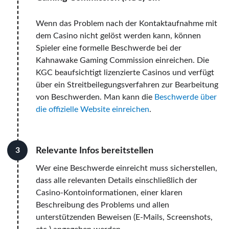
Wenn das Problem nach der Kontaktaufnahme mit
dem Casino nicht gelöst werden kann, können
Spieler eine formelle Beschwerde bei der
Kahnawake Gaming Commission einreichen. Die
KGC beaufsichtigt lizenzierte Casinos und verfügt
über ein Streitbeilegungsverfahren zur Bearbeitung
von Beschwerden. Man kann die
Beschwerde über
die offizielle Website einreichen
.
Relevante Infos bereitstellen
Wer eine Beschwerde einreicht muss sicherstellen,
dass alle relevanten Details einschließlich der
Casino-Kontoinformationen, einer klaren
Beschreibung des Problems und allen
unterstützenden Beweisen (E-Mails, Screenshots,