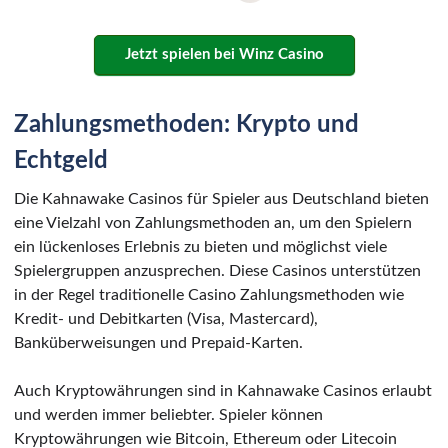
Jetzt spielen bei Winz Casino
Zahlungsmethoden: Krypto und
Echtgeld
Die Kahnawake Casinos für Spieler aus Deutschland bieten
eine Vielzahl von Zahlungsmethoden an, um den Spielern
ein lückenloses Erlebnis zu bieten und möglichst viele
Spielergruppen anzusprechen. Diese Casinos unterstützen
in der Regel traditionelle Casino Zahlungsmethoden wie
Kredit- und Debitkarten (Visa, Mastercard),
Banküberweisungen und Prepaid-Karten.
Auch Kryptowährungen sind in Kahnawake Casinos erlaubt
und werden immer beliebter. Spieler können
Kryptowährungen wie Bitcoin, Ethereum oder Litecoin