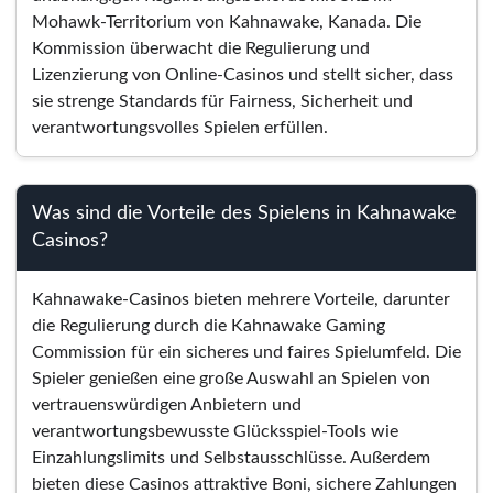
Mohawk-Territorium von Kahnawake, Kanada. Die
Kommission überwacht die Regulierung und
Lizenzierung von Online-Casinos und stellt sicher, dass
sie strenge Standards für Fairness, Sicherheit und
verantwortungsvolles Spielen erfüllen.
Was sind die Vorteile des Spielens in Kahnawake
Casinos?
Kahnawake-Casinos bieten mehrere Vorteile, darunter
die Regulierung durch die Kahnawake Gaming
Commission für ein sicheres und faires Spielumfeld. Die
Spieler genießen eine große Auswahl an Spielen von
vertrauenswürdigen Anbietern und
verantwortungsbewusste Glücksspiel-Tools wie
Einzahlungslimits und Selbstausschlüsse. Außerdem
bieten diese Casinos attraktive Boni, sichere Zahlungen