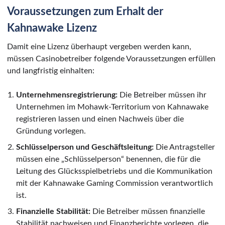
Voraussetzungen zum Erhalt der
Kahnawake Lizenz
Damit eine Lizenz überhaupt vergeben werden kann,
müssen Casinobetreiber folgende Voraussetzungen erfüllen
und langfristig einhalten:
Unternehmensregistrierung:
Die Betreiber müssen ihr
Unternehmen im Mohawk-Territorium von Kahnawake
registrieren lassen und einen Nachweis über die
Gründung vorlegen.
Schlüsselperson und Geschäftsleitung:
Die Antragsteller
müssen eine „Schlüsselperson“ benennen, die für die
Leitung des Glücksspielbetriebs und die Kommunikation
mit der Kahnawake Gaming Commission verantwortlich
ist.
Finanzielle Stabilität:
Die Betreiber müssen finanzielle
Stabilität nachweisen und Finanzberichte vorlegen, die