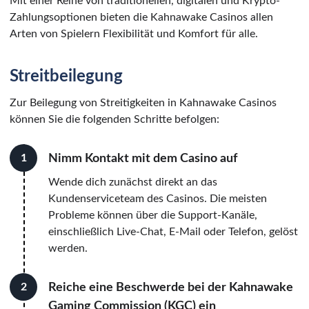
Mit einer Reihe von traditionellen, digitalen und Krypto-
Zahlungsoptionen bieten die Kahnawake Casinos allen
Arten von Spielern Flexibilität und Komfort für alle.
Streitbeilegung
Zur Beilegung von Streitigkeiten in Kahnawake Casinos
können Sie die folgenden Schritte befolgen:
Nimm Kontakt mit dem Casino auf
Wende dich zunächst direkt an das
Kundenserviceteam des Casinos. Die meisten
Probleme können über die Support-Kanäle,
einschließlich Live-Chat, E-Mail oder Telefon, gelöst
werden.
Reiche eine Beschwerde bei der Kahnawake
Gaming Commission (KGC) ein