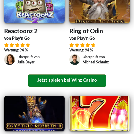
Reactoonz 2
Ring of Odin
von Play’n Go
von Play’n Go
Wertung: 94 %
Wertung: 94 %
Überprüft von
Überprüft von
Julia Beyer
Michael Schmitz
Jetzt spielen bei Winz Casino