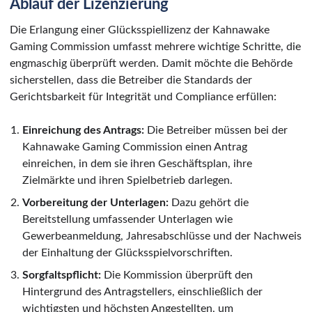
Ablauf der Lizenzierung
Die Erlangung einer Glücksspiellizenz der Kahnawake
Gaming Commission umfasst mehrere wichtige Schritte, die
engmaschig überprüft werden. Damit möchte die Behörde
sicherstellen, dass die Betreiber die Standards der
Gerichtsbarkeit für Integrität und Compliance erfüllen:
Einreichung des Antrags:
Die Betreiber müssen bei der
Kahnawake Gaming Commission einen Antrag
einreichen, in dem sie ihren Geschäftsplan, ihre
Zielmärkte und ihren Spielbetrieb darlegen.
Vorbereitung der Unterlagen:
Dazu gehört die
Bereitstellung umfassender Unterlagen wie
Gewerbeanmeldung, Jahresabschlüsse und der Nachweis
der Einhaltung der Glücksspielvorschriften.
Sorgfaltspflicht:
Die Kommission überprüft den
Hintergrund des Antragstellers, einschließlich der
wichtigsten und höchsten Angestellten, um