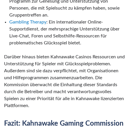
Programm zur Genesung und Unterstützung von
Personen, die mit Spielsucht zu kämpfen haben, sowie
Gruppentreffen an.
Gambling Therapy
: Ein internationaler Online-
Supportdienst, der mehrsprachige Unterstützung über
Live-Chat, Foren und Selbsthilfe-Ressourcen für
problematisches Glücksspiel bietet.
Darüber hinaus bieten Kahnawake Casinos Ressourcen und
Unterstützung für Spieler mit Glücksspielproblemen.
Außerdem sind sie dazu verpflichtet, mit Organisationen
und Hilfeprogrammen zusammenzuarbeiten. Die
Kommission überwacht die Einhaltung dieser Standards
durch die Betreiber und macht verantwortungsvolles
Spielen zu einer Priorität für alle in Kahnawake lizenzierten
Plattformen.
Fazit: Kahnawake Gaming Commission