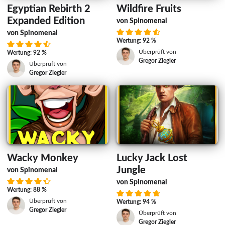
Egyptian Rebirth 2
Wildfire Fruits
Expanded Edition
von Spinomenal
von Spinomenal
Wertung: 92 %
Überprüft von
Wertung: 92 %
Gregor Ziegler
Überprüft von
Gregor Ziegler
Wacky Monkey
Lucky Jack Lost
Jungle
von Spinomenal
von Spinomenal
Wertung: 88 %
Überprüft von
Wertung: 94 %
Gregor Ziegler
Überprüft von
Gregor Ziegler