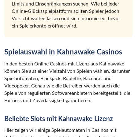
Limits und Einschränkungen suchen. Wie bei jeder
Online-Glücksspielplattform sollten Spieler jedoch
Vorsicht walten lassen und sich informieren, bevor
ein Spielerkonto eröffnet wird.
Spielauswahl in Kahnawake Casinos
In den besten Online Casinos mit Lizenz aus Kahnawake
können Sie aus einer Vielzahl von Spielen wählen, darunter
Spielautomaten, Blackjack, Roulette, Baccarat und
Videopoker. Genau wie die Betreiber werden auch die
Spiele von regulierten Softwareanbietern bereitgestellt, die
Fairness und Zuverlässigkeit garantieren.
Beliebte Slots mit Kahnawake Lizenz
Hier zeigen wir einige Spielautomaten in Casinos mit