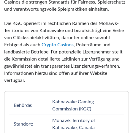
Casinos die strengen Standards für Fairness, Spielerschutz
und verantwortungsvolle Spielpraktiken einhalten.
Die KGC operiert im rechtlichen Rahmen des Mohawk-
Territoriums von Kahnawake und beaufsichtigt eine Reihe
von Glücksspielaktivitäten, darunter online sowohl
Echtgeld als auch
Crypto Casinos
, Pokerräume und
landbasierte Betriebe. Für potenzielle Lizenznehmer stellt
die Kommission detaillierte Leitlinien zur Verfügung und
gewährleistet ein transparentes Lizenzierungsverfahren.
Informationen hierzu sind offen auf ihrer Website
verfügbar.
Kahnawake Gaming
Behörde:
Commission (KGC)
Mohawk Territory of
Standort:
Kahnawake, Canada