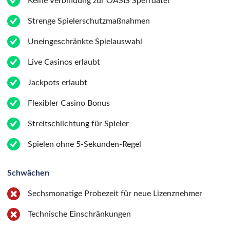
Keine Verbindung zur OASIS Sperrdatei
Strenge Spielerschutzmaßnahmen
Uneingeschränkte Spielauswahl
Live Casinos erlaubt
Jackpots erlaubt
Flexibler Casino Bonus
Streitschlichtung für Spieler
Spielen ohne 5-Sekunden-Regel
Schwächen
Sechsmonatige Probezeit für neue Lizenznehmer
Technische Einschränkungen