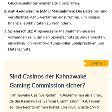
Glücksspielunternehmens zu überprüfen.
Anti-Geldwäsche (AML) Maßnahmen:
Die Betreiber sind
verpflichtet, AML-Verfahren einzuführen, um illegale
finanzielle Aktivitäten zu verhindern.
Spielerschutz:
Angemessene Maßnahmen müssen
vorhanden sein, um den Spielerschutz zu gewährleisten,
einschließlich verantwortungsvoller Spielpraktiken und
Datenschutz.
Sicherheit
Sind Casinos der Kahnawake
Gaming Commission sicher?
Kahnawake Casinos gelten im Allgemeinen als sicher,
da die Kahnawake Gaming Commission (KGC) einen
soliden Rechtsrahmen bietet. Die KGC wurde 1996