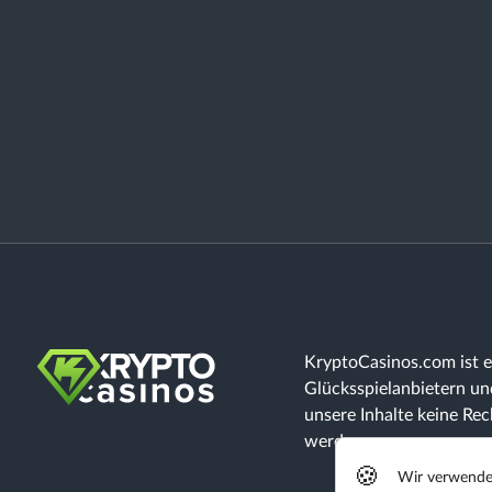
KryptoCasinos.com ist e
Glücksspielanbietern un
unsere Inhalte keine Rec
werden.
🍪
Wir verwenden