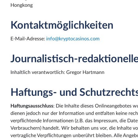
Hongkong
Kontaktmöglichkeiten
E-Mail-Adresse:
info@kryptocasinos.com
Journalistisch-redaktionel
Inhaltlich verantwortlich: Gregor Hartmann
Haftungs- und Schutzrecht
Haftungsausschluss
: Die Inhalte dieses Onlineangebotes w
dienen jedoch nur der Information und entfalten keine rech
verpflichtende Informationen (z.B. das Impressum, die Da
Verbrauchern) handelt. Wir behalten uns vor, die Inhalte vo
vertragliche Verpflichtungen unberührt bleiben. Alle Angeb