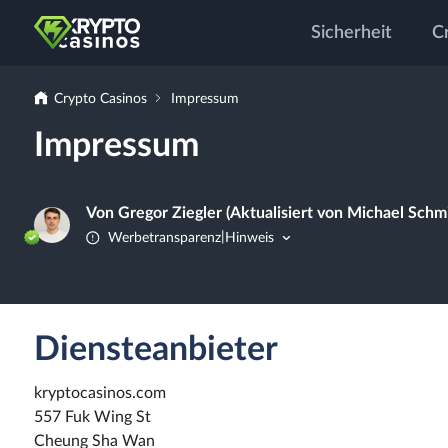
Sicherheit
C
Crypto Casinos
Impressum
Impressum
Von Gregor Ziegler
(Aktualisiert von Michael Schmi
|
Werbetransparenz
Hinweis
Diensteanbieter
kryptocasinos.com
557 Fuk Wing St
Cheung Sha Wan