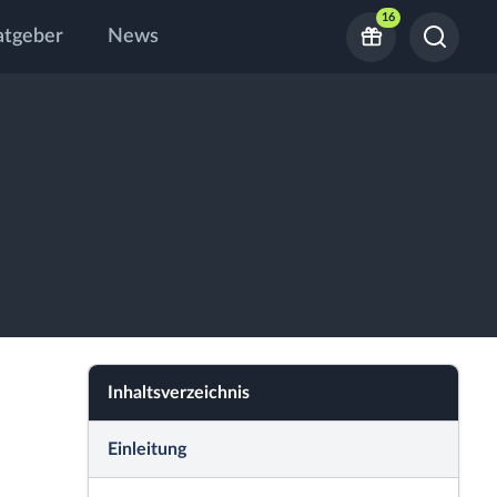
16
atgeber
News
Inhaltsverzeichnis
Einleitung