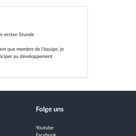
r ersten Stunde
ant que membre de l'équipe, je
rticiper au développement
Folge uns
Youtube
Facebook