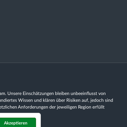
eam. Unsere Einschätzungen bleiben unbeeinflusst von
ndiertes Wissen und klären über Risiken auf, jedoch sind
etzlichen Anforderungen der jeweiligen Region erfüllt
Akzeptieren