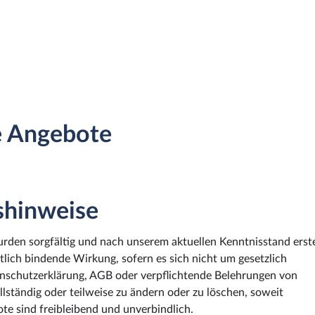
le Angebote
shinweise
urden sorgfältig und nach unserem aktuellen Kenntnisstand erste
tlich bindende Wirkung, sofern es sich nicht um gesetzlich
tenschutzerklärung, AGB oder verpflichtende Belehrungen von
llständig oder teilweise zu ändern oder zu löschen, soweit
ote sind freibleibend und unverbindlich.