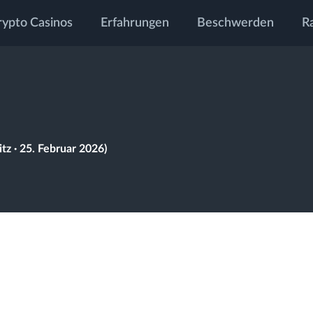
rypto Casinos
Erfahrungen
Beschwerden
R
tz · 25. Februar 2026)