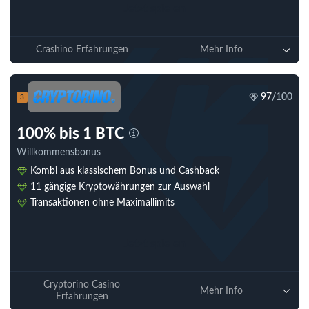
Jetzt spielen
Crashino Erfahrungen
Mehr Info
97
/100
3
100% bis 1 BTC
Willkommensbonus
Kombi aus klassischem Bonus und Cashback
11 gängige Kryptowährungen zur Auswahl
Transaktionen ohne Maximallimits
Jetzt spielen
Cryptorino Casino
Mehr Info
Erfahrungen