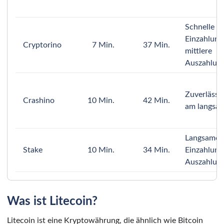
Schnelle
Einzahlung
Cryptorino
7 Min.
37 Min.
mittlere
Auszahlung
Zuverlässig
Crashino
10 Min.
42 Min.
am langsam
Langsame
Stake
10 Min.
34 Min.
Einzahlung,
Auszahlung
Was ist Litecoin?
Litecoin ist eine Kryptowährung, die ähnlich wie Bitcoin