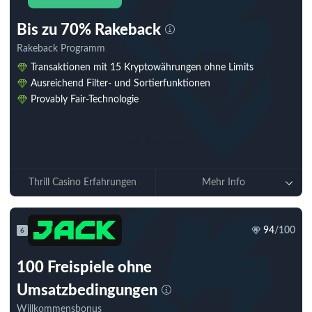
Bis zu 70% Rakeback
Rakeback Programm
Transaktionen mit 15 Kryptowährungen ohne Limits
Ausreichend Filter- und Sortierfunktionen
Provably Fair-Technologie
Jetzt spielen
Thrill Casino Erfahrungen
Mehr Info
94
/100
6
100 Freispiele ohne
Umsatzbedingungen
Willkommensbonus