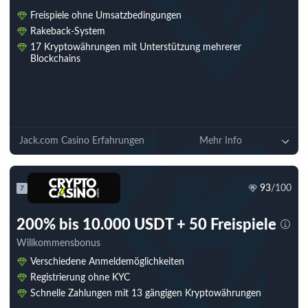
Freispiele ohne Umsatzbedingungen
Rakeback-System
17 Kryptowährungen mit Unterstützung mehrerer
Blockchains
Jetzt spielen
Jack.com Casino Erfahrungen
Mehr Info
93
/100
7
200% bis 10.000 USDT + 50 Freispiele
Willkommensbonus
Verschiedene Anmeldemöglichkeiten
Registrierung ohne KYC
Schnelle Zahlungen mit 13 gängigen Kryptowährungen