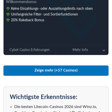
Willkommensbonus
Keine Einzahlungs- oder Auszahlungslimits nach oben
Umfangreiche Filter- und Sortierfunktionen
20% Rakeback Bonus
Jetzt spielen
Cybet Casino Erfahrungen
Mehr Info
Zeige mehr (+57 Casinos)
Wichtigste Erkenntnisse:
Die besten Litecoin-Casinos 2026 sind Winz.io,