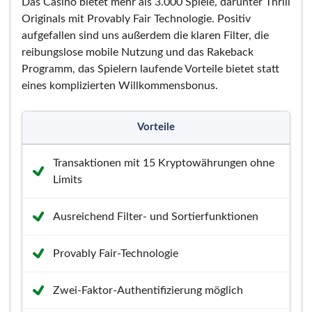
Das Casino bietet mehr als 3.000 Spiele, darunter Thrill
Originals mit Provably Fair Technologie. Positiv
aufgefallen sind uns außerdem die klaren Filter, die
reibungslose mobile Nutzung und das Rakeback
Programm, das Spielern laufende Vorteile bietet statt
eines komplizierten Willkommensbonus.
Vorteile
Transaktionen mit 15 Kryptowährungen ohne
Limits
Ausreichend Filter- und Sortierfunktionen
Provably Fair-Technologie
Zwei-Faktor-Authentifizierung möglich