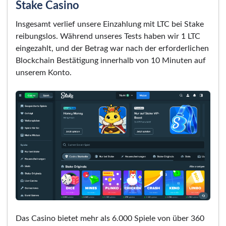
Stake Casino
Insgesamt verlief unsere Einzahlung mit LTC bei Stake
reibungslos. Während unseres Tests haben wir 1 LTC
eingezahlt, und der Betrag war nach der erforderlichen
Blockchain Bestätigung innerhalb von 10 Minuten auf
unserem Konto.
Das Casino bietet mehr als 6.000 Spiele von über 360