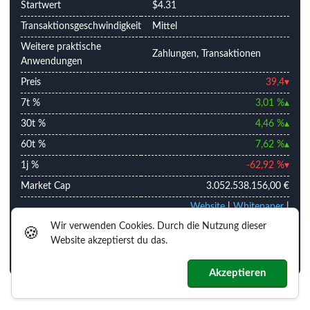
Startwert
$4.31
Transaktionsgeschwindigkeit
Mittel
Weitere praktische
Zahlungen, Transaktionen
Anwendungen
Preis
39,4
7t %
3,01 %
30t %
4,46 %
60t %
7,62 %
1j %
-62,92 %
Market Cap
3.052.538.156,00 €
Website
|
Whitepaper
|
Offizielle Links
Quellcode
Wir verwenden Cookies. Durch die Nutzung dieser
🍪
Website akzeptierst du das.
Socials
Reddit
|
X
|
Forum
Akzeptieren