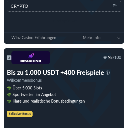
CRYPTO
Jetzt spielen
Winz Casino Erfahrungen
Mehr Info
98
/100
2
Bis zu 1.000 USDT +400 Freispiele
Willkommensbonus
Über 5.000 Slots
Sportwetten im Angebot
Klare und realistische Bonusbedingungen
Exklusiver Bonus