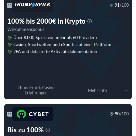
91
/100
10
100% bis 2000€ in Krypto
Willkommensbonus
Über 8.000 Spiele von mehr als 60 Providern
Casino, Sportwetten und eSports auf einer Plattform
2FA und detaillierte Aktivitätsdokumentation
Jetzt spielen
Thunderpick Casino
Mehr Info
Erfahrungen
90
/100
11
Bis zu 100%