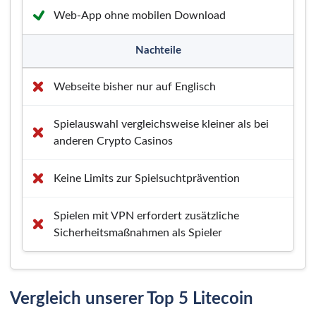
Web-App ohne mobilen Download
Nachteile
Webseite bisher nur auf Englisch
Spielauswahl vergleichsweise kleiner als bei
anderen Crypto Casinos
Keine Limits zur Spielsuchtprävention
Spielen mit VPN erfordert zusätzliche
Sicherheitsmaßnahmen als Spieler
Vergleich unserer Top 5 Litecoin