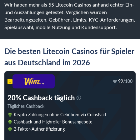
Wir haben mehr als 55 Litecoin Casinos anhand echter Ein-
und Auszahlungen getestet. Verglichen wurden
Bearbeitungszeiten, Gebühren, Limits, KYC-Anforderungen,
Spielauswahl, mobile Nutzung und Kundensupport.
Die besten Litecoin Casinos für Spieler
aus Deutschland im 2026
99
/100
1
20% Cashback täglich
Tägliches Cashback
Krypto Zahlungen ohne Gebühren via CoinsPaid
Cashback und Highroller Bonusangebote
2-Faktor-Authentifizierung