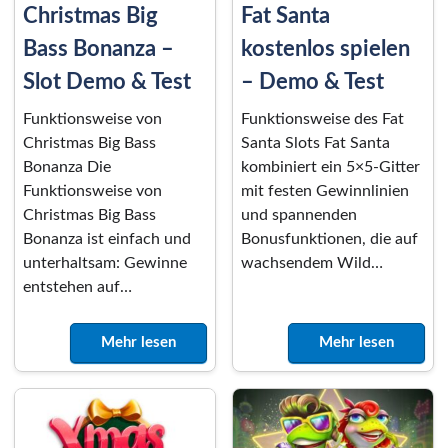
Christmas Big
Fat Santa
Bass Bonanza –
kostenlos spielen
Slot Demo & Test
– Demo & Test
Funktionsweise von
Funktionsweise des Fat
Christmas Big Bass
Santa Slots Fat Santa
Bonanza Die
kombiniert ein 5×5-Gitter
Funktionsweise von
mit festen Gewinnlinien
Christmas Big Bass
und spannenden
Bonanza ist einfach und
Bonusfunktionen, die auf
unterhaltsam: Gewinne
wachsendem Wild…
entstehen auf…
Mehr lesen
Mehr lesen