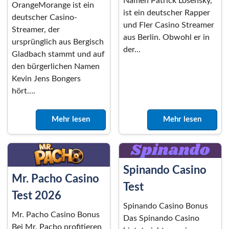
Namen Patrick Losenský,
OrangeMorange ist ein
ist ein deutscher Rapper
deutscher Casino-
und Fler Casino Streamer
Streamer, der
aus Berlin. Obwohl er in
ursprünglich aus Bergisch
der…
Gladbach stammt und auf
den bürgerlichen Namen
Kevin Jens Bongers
hört….
Mehr lesen
Mehr lesen
Spinando Casino
Mr. Pacho Casino
Test
Test 2026
Spinando Casino Bonus
Mr. Pacho Casino Bonus
Das Spinando Casino
Bei Mr. Pacho profitieren