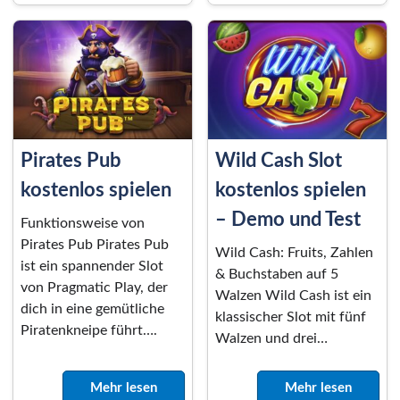
Pirates Pub
Wild Cash Slot
kostenlos spielen
kostenlos spielen
– Demo und Test
Funktionsweise von
Pirates Pub Pirates Pub
Wild Cash: Fruits, Zahlen
ist ein spannender Slot
& Buchstaben auf 5
von Pragmatic Play, der
Walzen Wild Cash ist ein
dich in eine gemütliche
klassischer Slot mit fünf
Piratenkneipe führt….
Walzen und drei…
Mehr lesen
Mehr lesen