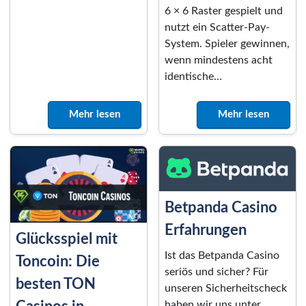
6 × 6 Raster gespielt und
nutzt ein Scatter-Pay-
System. Spieler gewinnen,
wenn mindestens acht
identische…
Mehr lesen
Mehr lesen
Betpanda Casino
Erfahrungen
Glücksspiel mit
Ist das Betpanda Casino
Toncoin: Die
seriös und sicher? Für
besten TON
unseren Sicherheitscheck
haben wir uns unter