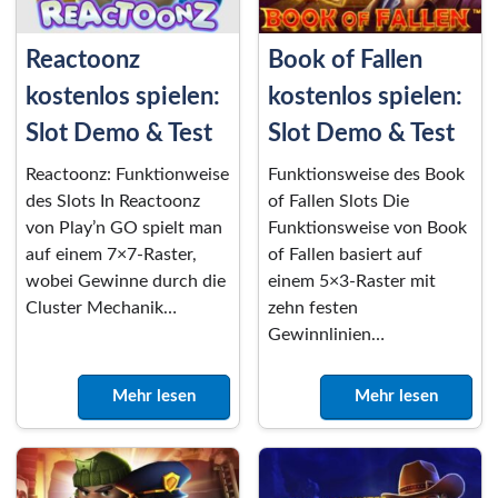
Reactoonz
Book of Fallen
kostenlos spielen:
kostenlos spielen:
Slot Demo & Test
Slot Demo & Test
Reactoonz: Funktionweise
Funktionsweise des Book
des Slots In Reactoonz
of Fallen Slots Die
von Play’n GO spielt man
Funktionsweise von Book
auf einem 7×7-Raster,
of Fallen basiert auf
wobei Gewinne durch die
einem 5×3-Raster mit
Cluster Mechanik…
zehn festen
Gewinnlinien…
Mehr lesen
Mehr lesen