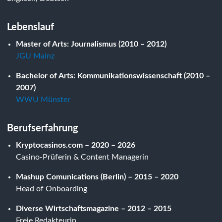
Lebenslauf
Master of Arts: Journalismus (2010 – 2012)
JGU Mainz
Bachelor of Arts: Kommunikationswissenschaft (2010 –
2007)
WWU Münster
Berufserfahrung
Kryptocasinos.com – 2020 – 2026
Casino-Prüferin & Content Managerin
Mashup Comunications (Berlin) – 2015 – 2020
Head of Onboarding
Diverse Wirtschaftsmagazine – 2012 – 2015
Freie Redakteurin