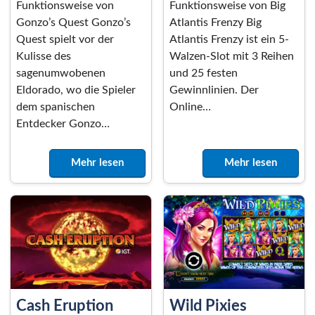
Funktionsweise von
Funktionsweise von Big
Gonzo’s Quest Gonzo’s
Atlantis Frenzy Big
Quest spielt vor der
Atlantis Frenzy ist ein 5-
Kulisse des
Walzen-Slot mit 3 Reihen
sagenumwobenen
und 25 festen
Eldorado, wo die Spieler
Gewinnlinien. Der
dem spanischen
Online…
Entdecker Gonzo…
Mehr lesen
Mehr lesen
Cash Eruption
Wild Pixies