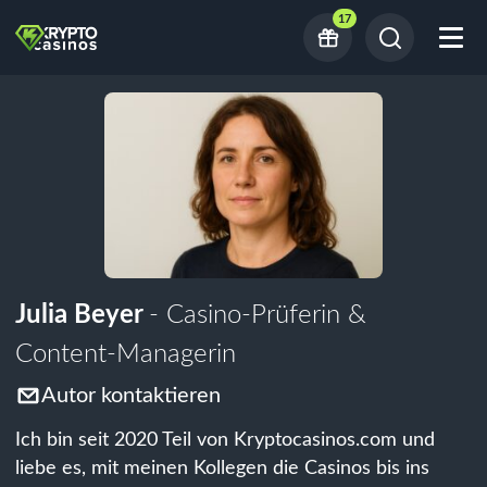
17
Julia Beyer
- Casino-Prüferin &
Content-Managerin
Autor kontaktieren
Ich bin seit 2020 Teil von Kryptocasinos.com und
liebe es, mit meinen Kollegen die Casinos bis ins