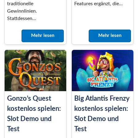
traditionelle
Features ergänzt, die…
Gewinnlinien.
Stattdessen…
Mehr lesen
Mehr lesen
Gonzo’s Quest
Big Atlantis Frenzy
kostenlos spielen:
kostenlos spielen:
Slot Demo und
Slot Demo und
Test
Test