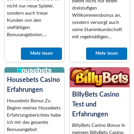
bietet nicht nur einen
nicht nur neue Spieler,
dreistufigen
sondern auch treue
Willkommensbonus an,
Kunden von den
sondern versorgt auch
vielfältigen
seine Stammkundschaft
Bonusangeboten….
mit regelmäßigen…
Mehr lesen
Mehr lesen
Housebets Casino
Erfahrungen
BillyBets Casino
Housebets Bonus Zu
Test und
Beginn meines Housebets
Erfahrungen
Erfahrungsberichtes habe
ich mir das gesamte
BillyBets Casino Bonus In
Bonusangebot
meinem BillyBets Casino