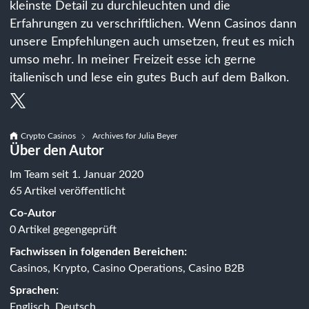
kleinste Detail zu durchleuchten und die
Erfahrungen zu verschriftlichen. Wenn Casinos dann
unsere Empfehlungen auch umsetzen, freut es mich
umso mehr. In meiner Freizeit esse ich gerne
italienisch und lese ein gutes Buch auf dem Balkon.
Crypto Casinos
Archives for Julia Beyer
Über den Autor
Im Team seit 1. Januar 2020
65 Artikel veröffentlicht
Co-Autor
0 Artikel gegengeprüft
Fachwissen in folgenden Bereichen:
Casinos, Krypto, Casino Operations, Casino B2B
Sprachen:
Englisch, Deutsch