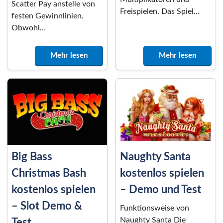
Scatter Pay anstelle von
Freispielen. Das Spiel…
festen Gewinnlinien.
Obwohl…
Mehr lesen
Mehr lesen
Big Bass
Naughty Santa
Christmas Bash
kostenlos spielen
kostenlos spielen
– Demo und Test
– Slot Demo &
Funktionsweise von
Naughty Santa Die
Test