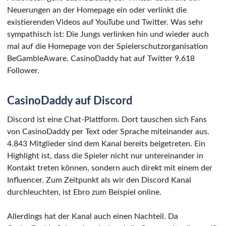
Neuerungen an der Homepage ein oder verlinkt die
existierenden Videos auf YouTube und Twitter. Was sehr
sympathisch ist: Die Jungs verlinken hin und wieder auch
mal auf die Homepage von der Spielerschutzorganisation
BeGambleAware. CasinoDaddy hat auf Twitter 9.618
Follower.
CasinoDaddy auf Discord
Discord ist eine Chat-Plattform. Dort tauschen sich Fans
von CasinoDaddy per Text oder Sprache miteinander aus.
4.843 Mitglieder sind dem Kanal bereits beigetreten. Ein
Highlight ist, dass die Spieler nicht nur untereinander in
Kontakt treten können, sondern auch direkt mit einem der
Influencer. Zum Zeitpunkt als wir den Discord Kanal
durchleuchten, ist Ebro zum Beispiel online.
Allerdings hat der Kanal auch einen Nachteil. Da