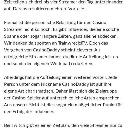
Zeit teilen sich drei bis vier Streamer den Tag untereinander
auf. Daraus resultieren mehrere Vorteile.
Einmal ist die persönliche Belastung für den Casino
Streamer nicht so hoch. Es gibt Influencer, die eine solche
Spanne oder sogar längere Zeiten, ganz alleine abdecken.
Wir denken da spontan an TrainwrecksTV. Doch das
Vorgehen von CasinoDaddy scheint cleverer. Als
erfolgreiche Streamer kannst du dir die Aufteilung leisten
und somit den eigenen Workload reduzieren.
Allerdings hat die Aufteilung einen weiteren Vorteil. Jede
Person unter dem Nickname CasinoDaddy ist auf ihre
eigene Art charismatisch. Daher lässt sich die Zielgruppe
der Casino-Spieler auf unterschiedliche Arten ansprechen.
Aus unserer Sicht ist dies sogar ein maßgeblicher Punkt für
den Erfolg der Influencer.
Bei Twitch gibt es einen Zeitplan, den viele Streamer nur zu