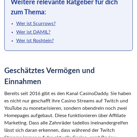
Weitere relevante Ratgeber für dich
zum Thema:
Wer ist Scurrows?
Wer ist DAMIL?
Wer ist Roshtein?
Geschätztes Vermögen und
Einnahmen
Bereits seit 2016 gibt es den Kanal CasinoDaddy. Sie haben
es nicht nur geschafft ihre Casino Streams auf Twitch und
YouTube zu monetarisieren, sondern obendrein noch zwei
Homepages aufgebaut. Diese funktionieren über Affiliate
Marketing. Dass alle Zahnräder tadellos ineinandergreifen
lässt sich daran erkennen, dass während der Twitch