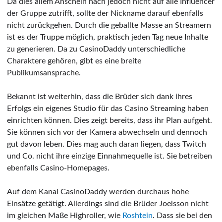
Da dies allem Anschein nach jedoch nicht auf alle Influencer
der Gruppe zutrifft, sollte der Nickname darauf ebenfalls
nicht zurückgehen. Durch die geballte Masse an Streamern
ist es der Truppe möglich, praktisch jeden Tag neue Inhalte
zu generieren. Da zu CasinoDaddy unterschiedliche
Charaktere gehören, gibt es eine breite
Publikumsansprache.
Bekannt ist weiterhin, dass die Brüder sich dank ihres
Erfolgs ein eigenes Studio für das Casino Streaming haben
einrichten können. Dies zeigt bereits, dass ihr Plan aufgeht.
Sie können sich vor der Kamera abwechseln und dennoch
gut davon leben. Dies mag auch daran liegen, dass Twitch
und Co. nicht ihre einzige Einnahmequelle ist. Sie betreiben
ebenfalls Casino-Homepages.
Auf dem Kanal CasinoDaddy werden durchaus hohe
Einsätze getätigt. Allerdings sind die Brüder Joelsson nicht
im gleichen Maße Highroller, wie
Roshtein
. Dass sie bei den