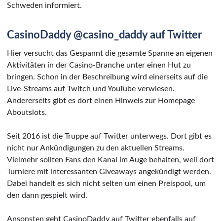
Schweden informiert.
CasinoDaddy @casino_daddy auf Twitter
Hier versucht das Gespannt die gesamte Spanne an eigenen
Aktivitäten in der Casino-Branche unter einen Hut zu
bringen. Schon in der Beschreibung wird einerseits auf die
Live-Streams auf Twitch und YouTube verwiesen.
Andererseits gibt es dort einen Hinweis zur Homepage
Aboutslots.
Seit 2016 ist die Truppe auf Twitter unterwegs. Dort gibt es
nicht nur Ankündigungen zu den aktuellen Streams.
Vielmehr sollten Fans den Kanal im Auge behalten, weil dort
Turniere mit interessanten Giveaways angekündigt werden.
Dabei handelt es sich nicht selten um einen Preispool, um
den dann gespielt wird.
Ansonsten geht CasinoDaddy auf Twitter ebenfalls auf