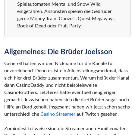
Spielautomaten Mental und Snow Wild
eingefahren. Ansonsten spielen die Gebrüder
gerne Money Train, Gonzo´s Quest Megaways,
Book of Dead oder Fruit Party.
Allgemeines: Die Brüder Joelsson
Generell halten wir den Nickname für die Kanäle für
unzureichend. Denn es ist ein Alleinstellungsmerkmal, dass
sich hier drei Brüder zusammentun. Warum heißt der Kanal
dann CasinoDaddy und nicht beispielsweise
CasinoBrothers. Letzteres hätte eventuell neugieriger
gemacht. Inzwischen haben sich die drei Brüder sogar noch
Hilfe an Bord geholt. Insgesamt haben wir jetzt schon sechs
unterschiedliche
Casino Streamer
auf Twitch gesehen.
Zumindest teilweise sind die Streamer auch Familienväter.