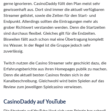
gerne ignorieren. CasinoDaddy füllt den Plan meist sehr
gewissenhaft aus. Dort sind immer die aktuell verfügbaren
Streamer gelistet, sowie die Zeiten für den Start- und
Endpunkt. Allerdings sollten die Eintragungen mehr als
grober Richtwert verstanden werden. Denn die Startzeiten
sind durchaus flexibel. Gleiches gilt für die Endzeiten.
Bisweilen fällt auch schon mal eine Übertragung komplett
ins Wasser. In der Regel ist die Gruppe jedoch sehr
zuverlässig.
Twitch nutzen die Casino Streamer sehr geschickt dazu, die
Erfahrungsberichte aus ihren Homepages publik zu machen.
Denn die aktuell besten Casinos finden sich in der
Kanalbeschreibung. Gleichwohl wird beim Spielen auf das
Review zum jeweiligen Spielcasino verwiesen.
CasinoDaddy auf YouTube