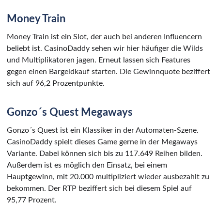
Money Train
Money Train ist ein Slot, der auch bei anderen Influencern
beliebt ist. CasinoDaddy sehen wir hier häufiger die Wilds
und Multiplikatoren jagen. Erneut lassen sich Features
gegen einen Bargeldkauf starten. Die Gewinnquote beziffert
sich auf 96,2 Prozentpunkte.
Gonzo´s Quest Megaways
Gonzo´s Quest ist ein Klassiker in der Automaten-Szene.
CasinoDaddy spielt dieses Game gerne in der Megaways
Variante. Dabei können sich bis zu 117.649 Reihen bilden.
Außerdem ist es möglich den Einsatz, bei einem
Hauptgewinn, mit 20.000 multipliziert wieder ausbezahlt zu
bekommen. Der RTP beziffert sich bei diesem Spiel auf
95,77 Prozent.