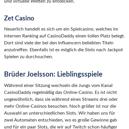
und virtuelle Wetten zu entdecken.
Zet Casino
Neuerlich handelt es sich um ein Spielcasino, welches im
internen Ranking auf CasinoDaddy einen tollen Platz belegt.
Dort sind viele der bei den Influencern beliebten Titeln
anzutreffen. Ebenfalls ist es möglich die Slots nach Jackpot
Spielen zu durchsuchen.
Brüder Joelsson: Lieblingsspiele
Während einer Sitzung wechseln die Jungs vom Kanal
CasinoDaddy regelmäßig das Online-Casino. Es ist nicht
ungewöhnlich, dass sie während eines Streams drei oder
mehr Online-Casinos besuchen. Noch größer ist nur die
Auswahl an unterschiedlichen Slots. Wir haben uns für
zwei Automaten entschieden, wo es große Gewinne gab
und für ein paar Slots, die wir auf Twitch schon häufiger