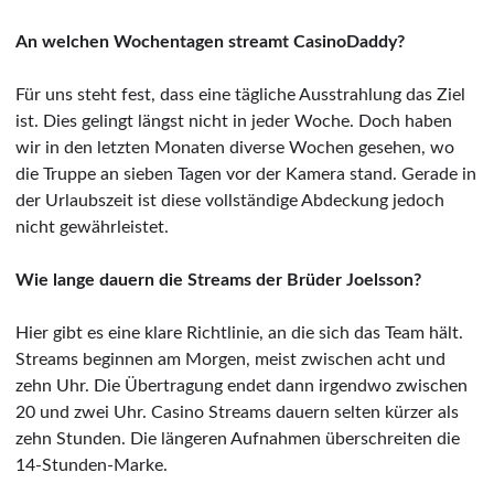
An welchen Wochentagen streamt CasinoDaddy?
Für uns steht fest, dass eine tägliche Ausstrahlung das Ziel
ist. Dies gelingt längst nicht in jeder Woche. Doch haben
wir in den letzten Monaten diverse Wochen gesehen, wo
die Truppe an sieben Tagen vor der Kamera stand. Gerade in
der Urlaubszeit ist diese vollständige Abdeckung jedoch
nicht gewährleistet.
Wie lange dauern die Streams der Brüder Joelsson?
Hier gibt es eine klare Richtlinie, an die sich das Team hält.
Streams beginnen am Morgen, meist zwischen acht und
zehn Uhr. Die Übertragung endet dann irgendwo zwischen
20 und zwei Uhr. Casino Streams dauern selten kürzer als
zehn Stunden. Die längeren Aufnahmen überschreiten die
14-Stunden-Marke.