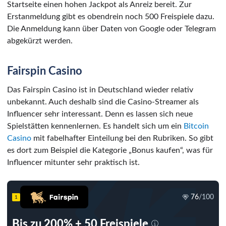
Startseite einen hohen Jackpot als Anreiz bereit. Zur
Erstanmeldung gibt es obendrein noch 500 Freispiele dazu.
Die Anmeldung kann über Daten von Google oder Telegram
abgekürzt werden.
Fairspin Casino
Das Fairspin Casino ist in Deutschland wieder relativ
unbekannt. Auch deshalb sind die Casino-Streamer als
Influencer sehr interessant. Denn es lassen sich neue
Spielstätten kennenlernen. Es handelt sich um ein
Bitcoin
Casino
mit fabelhafter Einteilung bei den Rubriken. So gibt
es dort zum Beispiel die Kategorie „Bonus kaufen“, was für
Influencer mitunter sehr praktisch ist.
76
/100
1
Bis zu 200% + 50 Freispiele