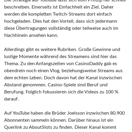
Die Strategie auf YouTube lässt sich vom Prinzip her schnell
beschreiben. Einerseits ist Einfachheit ein Ziel. Daher
werden die kompletten Twitch-Streams dort einfach
hochgeladen. Dies hat den Vorteil, dass sich jedermann
diese Übertragungen vollständig oder teilweise auch im
Nachhinein ansehen kann.
Allerdings gibt es weitere Rubriken. Große Gewinne und
lustige Momente während des Streamens sind hier das
Thema. Zu den Anfangszeiten von CasinoDaddy gab es
obendrein noch einen Vlog, beziehungsweise Streams aus
dem echten Leben. Doch davon hat der Kanal inzwischen
Abstand genommen. Casino-Spiele sind Beruf und
Berufung. Folglich fokussieren sich die Videos zu 100 %
darauf.
Auf YouTube haben die Brüder Joelsson inzwischen 80.900
Abonnenten sammeln können. Darüber hinaus ist ein
Querlink zu AboutSlots zu finden. Dieser Kanal kommt