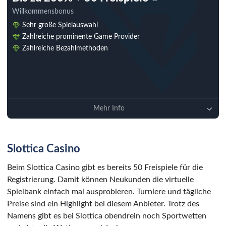
Willkommensbonus
Sehr große Spielauswahl
Zahlreiche prominente Game Provider
Zahlreiche Bezahlmethoden
Jetzt spielen
Mehr Info
Slottica Casino
Beim Slottica Casino gibt es bereits 50 Freispiele für die
Registrierung. Damit können Neukunden die virtuelle
Spielbank einfach mal ausprobieren. Turniere und tägliche
Preise sind ein Highlight bei diesem Anbieter. Trotz des
Namens gibt es bei Slottica obendrein noch Sportwetten