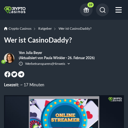
19
Crypto Casinos
Ratgeber
Wer ist CasinoDaddy?
Wer ist CasinoDaddy?
Von Julia Beyer
(Aktualisiert von Paula Winkler · 26. Februar 2026)
Werbetransparenz
Hinweis
|
Lesezeit:
~ 17 Minuten