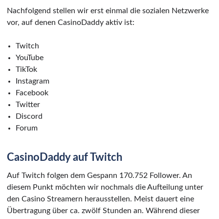
Nachfolgend stellen wir erst einmal die sozialen Netzwerke
vor, auf denen CasinoDaddy aktiv ist:
Twitch
YouTube
TikTok
Instagram
Facebook
Twitter
Discord
Forum
CasinoDaddy auf Twitch
Auf Twitch folgen dem Gespann 170.752 Follower. An
diesem Punkt möchten wir nochmals die Aufteilung unter
den Casino Streamern herausstellen. Meist dauert eine
Übertragung über ca. zwölf Stunden an. Während dieser