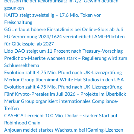
Betsson meldet Rekordumsatz im Q2, Gewinn deutlich
gesunken
KAITO steigt zweistellig – 17,6 Mio. Token vor
Freischaltung
GGL erlaubt höhere Einsatzlimits bei Online-Slots ab Juli
EU-Verordnung 2024/1624 vereinheitlicht AML-Pflichten
für Glücksspiel ab 2027
Lido DAO steigt um 11 Prozent nach Treasury-Vorschlag
Prediction-Maerkte wachsen stark – Regulierung wird zum
Schluesselthema
Evolution zahlt 4,75 Mio. Pfund nach UK-Lizenzprüfung
Merkur Group übernimmt White Hat Studios in den USA
Evolution zahlt 4,75 Mio. Pfund nach UK-Lizenzprüfung
Fünf Krypto-Presales im Juli 2026 – Projekte im Überblick
Merkur Group organisiert internationales Compliance-
Treffen
CASHCAT erreicht 100 Mio. Dollar – starker Start auf
Robinhood Chain
Anjouan meldet starkes Wachstum bei iGaming-Lizenzen