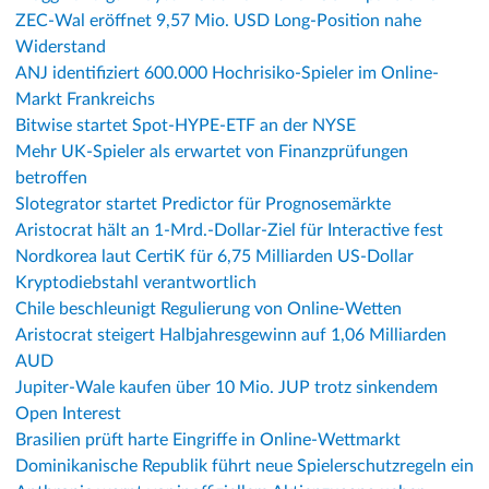
ZEC-Wal eröffnet 9,57 Mio. USD Long-Position nahe
Widerstand
ANJ identifiziert 600.000 Hochrisiko-Spieler im Online-
Markt Frankreichs
Bitwise startet Spot-HYPE-ETF an der NYSE
Mehr UK-Spieler als erwartet von Finanzprüfungen
betroffen
Slotegrator startet Predictor für Prognosemärkte
Aristocrat hält an 1-Mrd.-Dollar-Ziel für Interactive fest
Nordkorea laut CertiK für 6,75 Milliarden US-Dollar
Kryptodiebstahl verantwortlich
Chile beschleunigt Regulierung von Online-Wetten
Aristocrat steigert Halbjahresgewinn auf 1,06 Milliarden
AUD
Jupiter-Wale kaufen über 10 Mio. JUP trotz sinkendem
Open Interest
Brasilien prüft harte Eingriffe in Online-Wettmarkt
Dominikanische Republik führt neue Spielerschutzregeln ein