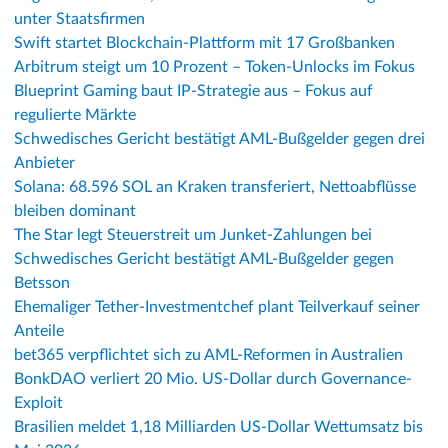
unter Staatsfirmen
Swift startet Blockchain-Plattform mit 17 Großbanken
Arbitrum steigt um 10 Prozent – Token-Unlocks im Fokus
Blueprint Gaming baut IP-Strategie aus – Fokus auf
regulierte Märkte
Schwedisches Gericht bestätigt AML-Bußgelder gegen drei
Anbieter
Solana: 68.596 SOL an Kraken transferiert, Nettoabflüsse
bleiben dominant
The Star legt Steuerstreit um Junket-Zahlungen bei
Schwedisches Gericht bestätigt AML-Bußgelder gegen
Betsson
Ehemaliger Tether-Investmentchef plant Teilverkauf seiner
Anteile
bet365 verpflichtet sich zu AML-Reformen in Australien
BonkDAO verliert 20 Mio. US-Dollar durch Governance-
Exploit
Brasilien meldet 1,18 Milliarden US-Dollar Wettumsatz bis