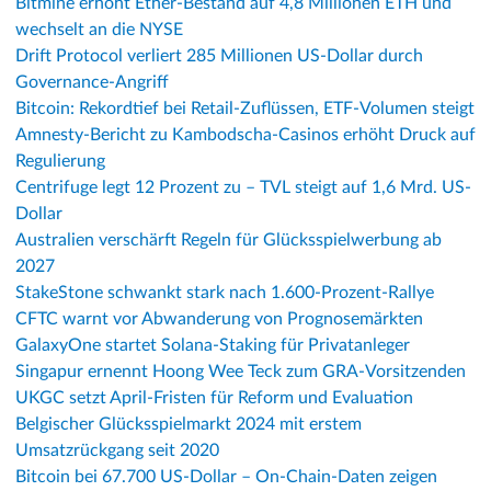
Bitmine erhöht Ether-Bestand auf 4,8 Millionen ETH und
wechselt an die NYSE
Drift Protocol verliert 285 Millionen US-Dollar durch
Governance-Angriff
Bitcoin: Rekordtief bei Retail-Zuflüssen, ETF-Volumen steigt
Amnesty-Bericht zu Kambodscha-Casinos erhöht Druck auf
Regulierung
Centrifuge legt 12 Prozent zu – TVL steigt auf 1,6 Mrd. US-
Dollar
Australien verschärft Regeln für Glücksspielwerbung ab
2027
StakeStone schwankt stark nach 1.600-Prozent-Rallye
CFTC warnt vor Abwanderung von Prognosemärkten
GalaxyOne startet Solana-Staking für Privatanleger
Singapur ernennt Hoong Wee Teck zum GRA-Vorsitzenden
UKGC setzt April-Fristen für Reform und Evaluation
Belgischer Glücksspielmarkt 2024 mit erstem
Umsatzrückgang seit 2020
Bitcoin bei 67.700 US-Dollar – On-Chain-Daten zeigen