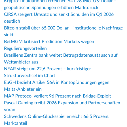
Krypto-Liquidationen erreichen 941,76 Mio. US-Dollar –
geopolitische Spannungen erhöhen Marktdruck
CIRSA steigert Umsatz und senkt Schulden im Q1 2026
deutlich
Bitcoin stabil über 65.000 Dollar – institutionelle Nachfrage
sinkt
BetMGM kritisiert Prediction Markets wegen
Regulierungsvorteilen
Brasiliens Zentralbank weitet Betrugsdatenaustausch auf
Wettanbieter aus
NEAR steigt um 22,6 Prozent – kurzfristiger
Strukturwechsel im Chart
EuGH bezieht Artikel 56A in Kontopfändungen gegen
Malta-Anbieter ein
MAP Protocol verliert 96 Prozent nach Bridge-Exploit
Pascal Gaming treibt 2026 Expansion und Partnerschaften
voran
Schwedens Online-Glücksspiel erreicht 66,5 Prozent
Marktanteil