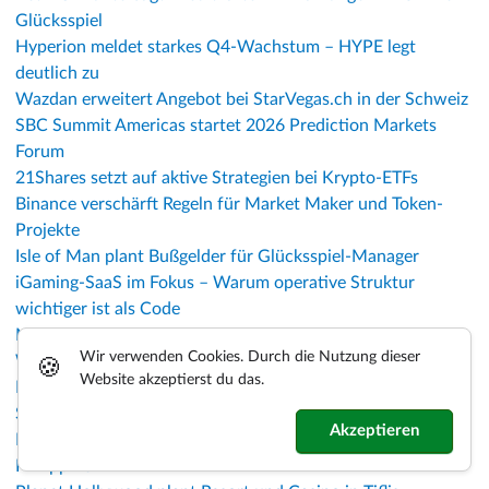
Glücksspiel
Hyperion meldet starkes Q4-Wachstum – HYPE legt
deutlich zu
Wazdan erweitert Angebot bei StarVegas.ch in der Schweiz
SBC Summit Americas startet 2026 Prediction Markets
Forum
21Shares setzt auf aktive Strategien bei Krypto-ETFs
Binance verschärft Regeln für Market Maker und Token-
Projekte
Isle of Man plant Bußgelder für Glücksspiel-Manager
iGaming-SaaS im Fokus – Warum operative Struktur
wichtiger ist als Code
NovaBay wird zu SDEV, Deloitte setzt auf QCAD
Wir verwenden Cookies. Durch die Nutzung dieser
Wal investiert 16,06 Mio. US-Dollar in DeFi-Token nach
🍪
Website akzeptierst du das.
Kursrückgängen
Steigende Regulierung verändert CFO-Rolle im iGaming
Akzeptieren
Pagcor akkreditiert GLI als Testlabor für iGaming auf den
Philippinen