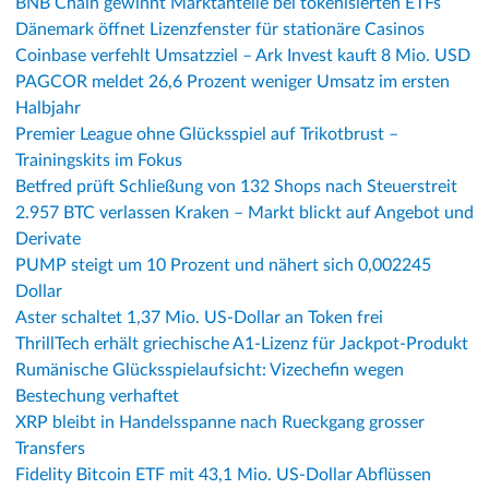
BNB Chain gewinnt Marktanteile bei tokenisierten ETFs
Dänemark öffnet Lizenzfenster für stationäre Casinos
Coinbase verfehlt Umsatzziel – Ark Invest kauft 8 Mio. USD
PAGCOR meldet 26,6 Prozent weniger Umsatz im ersten
Halbjahr
Premier League ohne Glücksspiel auf Trikotbrust –
Trainingskits im Fokus
Betfred prüft Schließung von 132 Shops nach Steuerstreit
2.957 BTC verlassen Kraken – Markt blickt auf Angebot und
Derivate
PUMP steigt um 10 Prozent und nähert sich 0,002245
Dollar
Aster schaltet 1,37 Mio. US-Dollar an Token frei
ThrillTech erhält griechische A1-Lizenz für Jackpot-Produkt
Rumänische Glücksspielaufsicht: Vizechefin wegen
Bestechung verhaftet
XRP bleibt in Handelsspanne nach Rueckgang grosser
Transfers
Fidelity Bitcoin ETF mit 43,1 Mio. US-Dollar Abflüssen