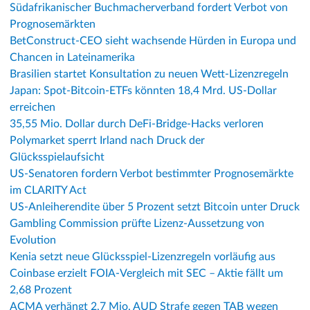
Südafrikanischer Buchmacherverband fordert Verbot von
Prognosemärkten
BetConstruct-CEO sieht wachsende Hürden in Europa und
Chancen in Lateinamerika
Brasilien startet Konsultation zu neuen Wett-Lizenzregeln
Japan: Spot-Bitcoin-ETFs könnten 18,4 Mrd. US-Dollar
erreichen
35,55 Mio. Dollar durch DeFi-Bridge-Hacks verloren
Polymarket sperrt Irland nach Druck der
Glücksspielaufsicht
US-Senatoren fordern Verbot bestimmter Prognosemärkte
im CLARITY Act
US-Anleiherendite über 5 Prozent setzt Bitcoin unter Druck
Gambling Commission prüfte Lizenz-Aussetzung von
Evolution
Kenia setzt neue Glücksspiel-Lizenzregeln vorläufig aus
Coinbase erzielt FOIA-Vergleich mit SEC – Aktie fällt um
2,68 Prozent
ACMA verhängt 2,7 Mio. AUD Strafe gegen TAB wegen