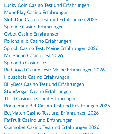
Lucky Coin Casino Test und Erfahrungen
MonoPlay Casino Erfahrungen
SlotsDon Casino Test und Erfahrungen 2026
Spinline Casino Erfahrungen
Cybet Casino Erfahrungen
Rollchain.io Casino Erfahrungen
Spinoli Casino Test: Meine Erfahrungen 2026
Mr. Pacho Casino Test 2026
Spinando Casino Test
RichRoyal Casino Test: Meine Erfahrungen 2026
Housebets Casino Erfahrungen
BillyBets Casino Test und Erfahrungen
StoneVegas Casino Erfahrungen
Thrill Casino Test und Erfahrungen
Boomerang Bet Casino Test und Erfahrungen 2026
BetMatch Casino Test und Erfahrungen 2026
FatFruit Casino und Erfahrungen
Cosmobet Casino Test und Erfahrungen 2026