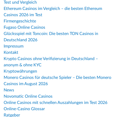
Test und Vergleich
Ethereum Casinos im Vergleich – die besten Ethereum
Casinos 2026 im Test
Firmengeschichte
Fugaso Online Casinos
Glücksspiel mit Toncoin: Die besten TON Casinos in
Deutschland 2026
Impressum
Kontakt
Krypto Casinos ohne Verifizierung in Deutschland –
anonym & ohne KYC
Kryptowährungen
Monero Casinos für deutsche Spieler – Die besten Monero
Casinos im August 2026
News
Novomatic Online Casinos
Online Casinos mit schnellen Auszahlungen im Test 2026
Online-Casino Glossar
Ratgeber