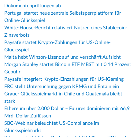
Dokumentenprüfungen ab
Portugal startet neue zentrale Selbstsperrplattform für
Online-Glücksspiel
White-House-Bericht relativiert Nutzen eines Stablecoin-
Zinsverbots
Paysafe startet Krypto-Zahlungen für US-Online-
Glücksspiel
Malta hebt Winzon-Lizenz auf und verschärft Aufsicht
Morgan Stanley startet Bitcoin ETF MBST mit 0,14 Prozent
Gebühr
Paysafe integriert Krypto-Einzahlungen für US-iGaming
FRC stellt Untersuchung gegen KPMG und Entain ein
Grauer Glücksspielmarkt in Chile und Guatemala bleibt
stark
Ethereum über 2.000 Dollar – Futures dominieren mit 66,9
Mrd. Dollar Zuflüssen
SBC-Webinar beleuchtet US-Compliance im
Glücksspielmarkt