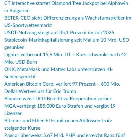
CT Interactive startet Diamond Tree Jackpot bei Alphawin
in Bulgarien
BETER-CEO sieht Differenzierung als Wachstumstreiber im
US-Sportwettenmarkt
USDT-Nutzung steigt auf 35,1 Prozent im Juli 2026
Stablecoin-Marktkapitalisierung seit Mai um 10 Mrd. USD
gesunken
Lighter verbrennt 15,6 Mio. LIT – Kurs schwankt nach 42
Mio. USD Burn
OKX, MetaMask und Matter Labs unterstützen KI-
Schiedsgericht
American Bitcoin Corp. verliert 97 Prozent – 600 Mio.
Dollar Wertverlust für Eric Trump
Binance weist DOJ-Bericht zu Kooperation zurück
MGA verhängt 185.000 Euro Strafen und vergibt 19
Lizenzen
Bitcoin- und Ether-ETFs mit neuen Abflüssen trotz
steigender Kurse
Pagcor überweist 5,67 Mrd. PHP und erreicht Rang fünf