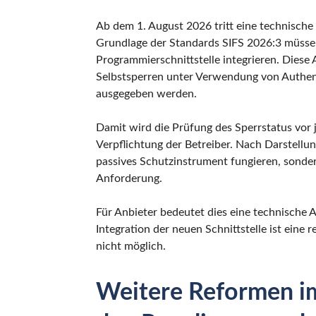
Ab dem 1. August 2026 tritt eine technische
Grundlage der Standards SIFS 2026:3 müssen 
Programmierschnittstelle integrieren. Diese 
Selbstsperren unter Verwendung von Authent
ausgegeben werden.
Damit wird die Prüfung des Sperrstatus vor j
Verpflichtung der Betreiber. Nach Darstellun
passives Schutzinstrument fungieren, sonder
Anforderung.
Für Anbieter bedeutet dies eine technische 
Integration der neuen Schnittstelle ist ein
nicht möglich.
Weitere Reformen im