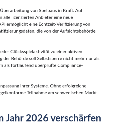
 Überarbeitung von Spelpaus in Kraft. Auf
alle lizenzierten Anbieter eine neue
API ermöglicht eine Echtzeit-Verifizierung von
ifizierungsdaten, die von der Aufsichtsbehörde
eder Glücksspielaktivität zu einer aktiven
g der Behörde soll Selbstsperre nicht mehr nur als
n als fortlaufend überprüfte Compliance-
Anpassung ihrer Systeme. Ohne erfolgreiche
e regelkonforme Teilnahme am schwedischen Markt
 Jahr 2026 verschärfen