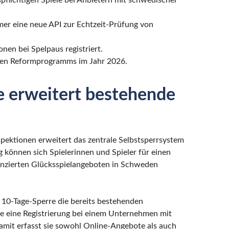
gspflichtigen Spiele bei Anbietern mit schwedischer
er eine neue API zur Echtzeit-Prüfung von
nen bei Spelpaus registriert.
den Reformprogramms im Jahr 2026.
 erweitert bestehende
pektionen erweitert das zentrale Selbstsperrsystem
 können sich Spielerinnen und Spieler für einen
enzierten Glücksspielangeboten in Schweden
10-Tage-Sperre die bereits bestehenden
, die eine Registrierung bei einem Unternehmen mit
amit erfasst sie sowohl Online-Angebote als auch