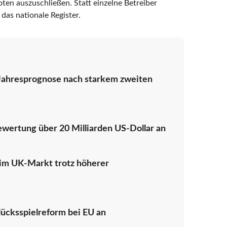
oten auszuschließen. Statt einzelne Betreiber
 das nationale Register.
Jahresprognose nach starkem zweiten
wertung über 20 Milliarden US-Dollar an
im UK-Markt trotz höherer
ücksspielreform bei EU an