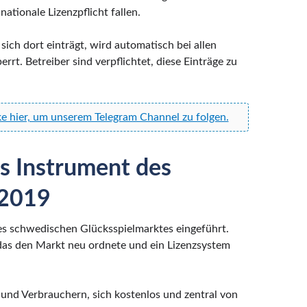
nationale Lizenzpflicht fallen.
 sich dort einträgt, wird automatisch bei allen
rrt. Betreiber sind verpflichtet, diese Einträge zu
ke hier, um unserem Telegram Channel zu folgen.
es Instrument des
 2019
s schwedischen Glücksspielmarktes eingeführt.
das den Markt neu ordnete und ein Lizenzsystem
und Verbrauchern, sich kostenlos und zentral von