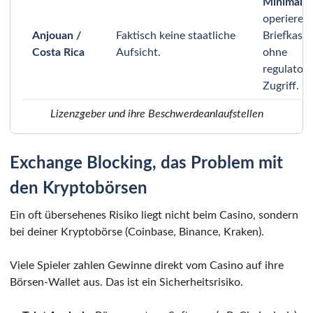
Minimal.
H
operieren 
Anjouan /
Faktisch keine staatliche
Briefkast
Costa Rica
Aufsicht.
ohne
regulator
Zugriff.
Lizenzgeber und ihre Beschwerdeanlaufstellen
Exchange Blocking, das Problem mit
den Kryptobörsen
Ein oft übersehenes Risiko liegt nicht beim Casino, sondern
bei deiner Kryptobörse (Coinbase, Binance, Kraken).
Viele Spieler zahlen Gewinne direkt vom Casino auf ihre
Börsen-Wallet aus. Das ist ein Sicherheitsrisiko.