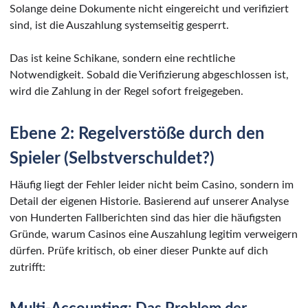
Solange deine Dokumente nicht eingereicht und verifiziert
sind, ist die Auszahlung systemseitig gesperrt.
Das ist keine Schikane, sondern eine rechtliche
Notwendigkeit. Sobald die Verifizierung abgeschlossen ist,
wird die Zahlung in der Regel sofort freigegeben.
Ebene 2: Regelverstöße durch den
Spieler (Selbstverschuldet?)
Häufig liegt der Fehler leider nicht beim Casino, sondern im
Detail der eigenen Historie. Basierend auf unserer Analyse
von Hunderten Fallberichten sind das hier die häufigsten
Gründe, warum Casinos eine Auszahlung legitim verweigern
dürfen. Prüfe kritisch, ob einer dieser Punkte auf dich
zutrifft: