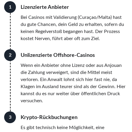
Lizenzierte Anbieter
Bei Casinos mit Validierung (Curaçao/Malta) hast
du gute Chancen, dein Geld zu erhalten, sofern du
keinen Regelverstoß begangen hast. Der Prozess
kostet Nerven, führt aber oft zum Ziel.
Unlizenzierte Offshore-Casinos
Wenn ein Anbieter ohne Lizenz oder aus Anjouan
die Zahlung verweigert, sind die Mittel meist
verloren. Ein Anwalt lohnt sich hier fast nie, da
Klagen im Ausland teurer sind als der Gewinn. Hier
kannst du es nur weiter über öffentlichen Druck
versuchen.
Krypto-Rückbuchungen
Es gibt technisch keine Möglichkeit, eine