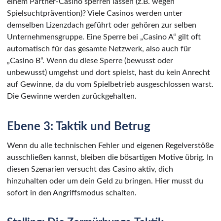
einem Partner-Casino sperren lassen (z.B. wegen
Spielsuchtprävention)? Viele Casinos werden unter
demselben Lizenzdach geführt oder gehören zur selben
Unternehmensgruppe. Eine Sperre bei „Casino A“ gilt oft
automatisch für das gesamte Netzwerk, also auch für
„Casino B“. Wenn du diese Sperre (bewusst oder
unbewusst) umgehst und dort spielst, hast du kein Anrecht
auf Gewinne, da du vom Spielbetrieb ausgeschlossen warst.
Die Gewinne werden zurückgehalten.
Ebene 3: Taktik und Betrug
Wenn du alle technischen Fehler und eigenen Regelverstöße
ausschließen kannst, bleiben die bösartigen Motive übrig. In
diesen Szenarien versucht das Casino aktiv, dich
hinzuhalten oder um dein Geld zu bringen. Hier musst du
sofort in den Angriffsmodus schalten.