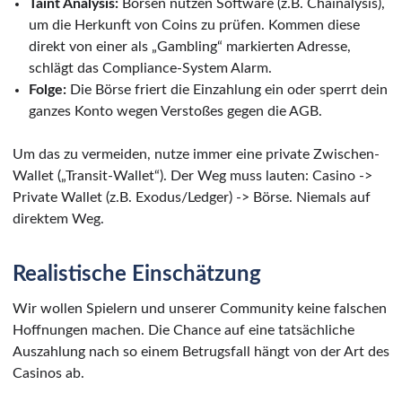
Taint Analysis:
Börsen nutzen Software (z.B. Chainalysis),
um die Herkunft von Coins zu prüfen. Kommen diese
direkt von einer als „Gambling“ markierten Adresse,
schlägt das Compliance-System Alarm.
Folge:
Die Börse friert die Einzahlung ein oder sperrt dein
ganzes Konto wegen Verstoßes gegen die AGB.
Um das zu vermeiden, nutze immer eine private Zwischen-
Wallet („Transit-Wallet“). Der Weg muss lauten: Casino ->
Private Wallet (z.B. Exodus/Ledger) -> Börse. Niemals auf
direktem Weg.
Realistische Einschätzung
Wir wollen Spielern und unserer Community keine falschen
Hoffnungen machen. Die Chance auf eine tatsächliche
Auszahlung nach so einem Betrugsfall hängt von der Art des
Casinos ab.