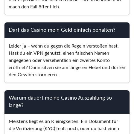
mach den Fall öffentlich.
Darf das Casino mein Geld einfach behalten?
Leider ja – wenn du gegen die Regeln verstoßen hast.
Hast du ein VPN genutzt, einen falschen Namen
angegeben oder versehentlich ein zweites Konto
eröffnet? Dann sitzen sie am längeren Hebel und dürfen
den Gewinn stornieren.
Warum dauert meine Casino Auszahlung so
lange?
Meistens liegt es an Kleinigkeiten: Ein Dokument für
die Verifizierung (KYC) fehlt noch, oder du hast einen