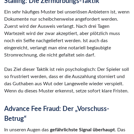
Stalling: Die Zermürbungs-Taktik
Ein sehr häufiges Muster bei unseriösen Anbietern ist, wenn
Dokumente nur scheibchenweise angefordert werden.
Zuerst wird der Ausweis verlangt. Nach drei Tagen
Wartezeit wird der zwar akzeptiert, aber plötzlich muss
noch ein Selfie nachgeliefert werden. Ist auch das
eingereicht, verlangt man eine notariell beglaubigte
Stromrechnung, die nicht gefaltet sein darf.
Das Ziel dieser Taktik ist rein psychologisch: Der Spieler soll
so frustriert werden, dass er die Auszahlung storniert und
das Guthaben aus Wut oder Langeweile wieder verspielt.
Wenn du dieses Muster erkennst, setze sofort klare Fristen.
Advance Fee Fraud: Der „Vorschuss-
Betrug“
In unseren Augen das
gefährlichste Signal überhaupt
. Das