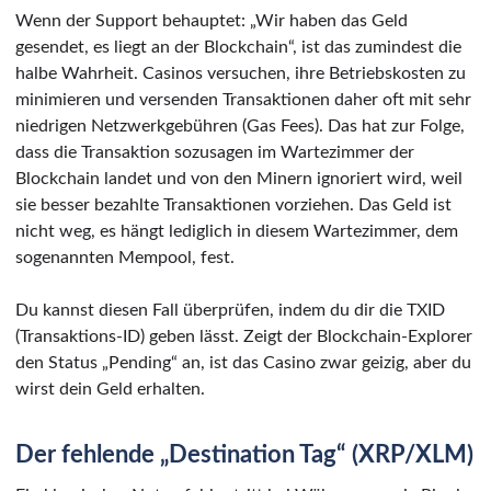
Wenn der Support behauptet: „Wir haben das Geld
gesendet, es liegt an der Blockchain“, ist das zumindest die
halbe Wahrheit. Casinos versuchen, ihre Betriebskosten zu
minimieren und versenden Transaktionen daher oft mit sehr
niedrigen Netzwerkgebühren (Gas Fees). Das hat zur Folge,
dass die Transaktion sozusagen im Wartezimmer der
Blockchain landet und von den Minern ignoriert wird, weil
sie besser bezahlte Transaktionen vorziehen. Das Geld ist
nicht weg, es hängt lediglich in diesem Wartezimmer, dem
sogenannten Mempool, fest.
Du kannst diesen Fall überprüfen, indem du dir die TXID
(Transaktions-ID) geben lässt. Zeigt der Blockchain-Explorer
den Status „Pending“ an, ist das Casino zwar geizig, aber du
wirst dein Geld erhalten.
Der fehlende „Destination Tag“ (XRP/XLM)