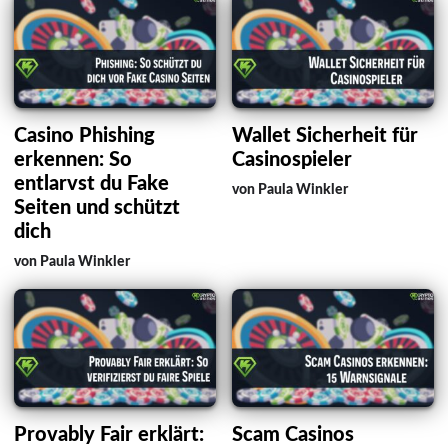
Casino Phishing
Wallet Sicherheit für
erkennen: So
Casinospieler
entlarvst du Fake
von Paula Winkler
Seiten und schützt
dich
von Paula Winkler
Provably Fair erklärt:
Scam Casinos