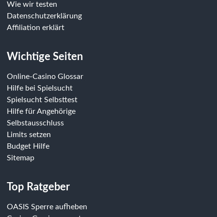
Wie wir testen
Datenschutzerklärung
Affiliation erklärt
Wichtige Seiten
Online-Casino Glossar
Hilfe bei Spielsucht
Spielsucht Selbsttest
Hilfe für Angehörige
Selbstausschluss
Limits setzen
Budget Hilfe
Sitemap
Top Ratgeber
OASIS Sperre aufheben