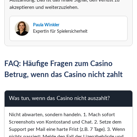
Auszahlung. Das ist das finale Signal, den Verlust zu
akzeptieren und weiterzuziehen.
Paula Winkler
Expertin für Spielersicherheit
FAQ: Häufige Fragen zum Casino
Betrug, wenn das Casino nicht zahlt
Was tun, wenn das Casino nicht auszahlt?
Nicht abwarten, sondern handeln. 1. Mach sofort
Screenshots von Kontostand und Chat. 2. Setze dem
Support per Mail eine harte Frist (z.B. 7 Tage). 3. Wenn
nichts passiert: Melde den Fall der Lizenzbehörde und