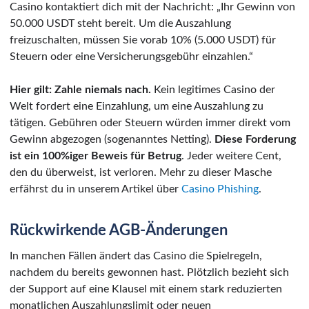
Casino kontaktiert dich mit der Nachricht: „Ihr Gewinn von
50.000 USDT steht bereit. Um die Auszahlung
freizuschalten, müssen Sie vorab 10% (5.000 USDT) für
Steuern oder eine Versicherungsgebühr einzahlen.“
Hier gilt: Zahle niemals nach.
Kein legitimes Casino der
Welt fordert eine Einzahlung, um eine Auszahlung zu
tätigen. Gebühren oder Steuern würden immer direkt vom
Gewinn abgezogen (sogenanntes Netting).
Diese Forderung
ist ein 100%iger Beweis für Betrug
. Jeder weitere Cent,
den du überweist, ist verloren. Mehr zu dieser Masche
erfährst du in unserem Artikel über
Casino Phishing
.
Rückwirkende AGB-Änderungen
In manchen Fällen ändert das Casino die Spielregeln,
nachdem du bereits gewonnen hast. Plötzlich bezieht sich
der Support auf eine Klausel mit einem stark reduzierten
monatlichen Auszahlungslimit oder neuen