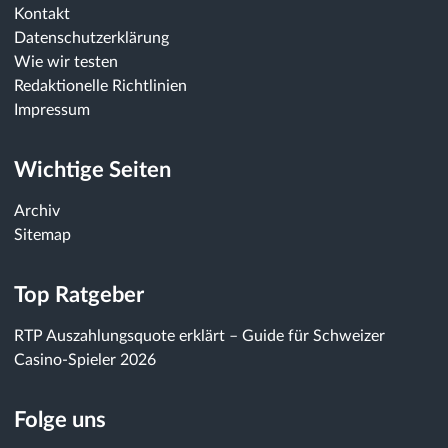
Kontakt
Datenschutzerklärung
Wie wir testen
Redaktionelle Richtlinien
Impressum
Wichtige Seiten
Archiv
Sitemap
Top Ratgeber
RTP Auszahlungsquote erklärt – Guide für Schweizer
Casino-Spieler 2026
Folge uns