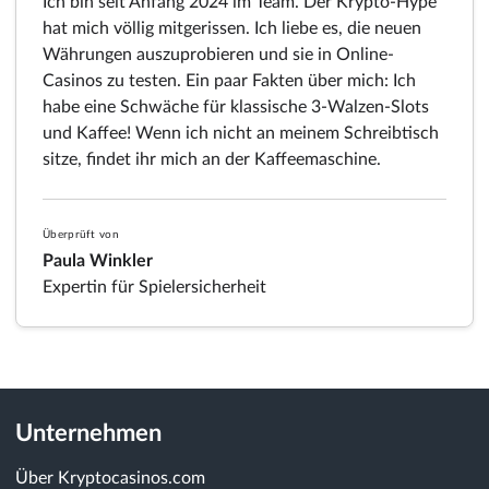
Ich bin seit Anfang 2024 im Team. Der Krypto-Hype
hat mich völlig mitgerissen. Ich liebe es, die neuen
Währungen auszuprobieren und sie in Online-
Casinos zu testen. Ein paar Fakten über mich: Ich
habe eine Schwäche für klassische 3-Walzen-Slots
und Kaffee! Wenn ich nicht an meinem Schreibtisch
sitze, findet ihr mich an der Kaffeemaschine.
Überprüft von
Paula Winkler
Expertin für Spielersicherheit
Unternehmen
Über Kryptocasinos.com