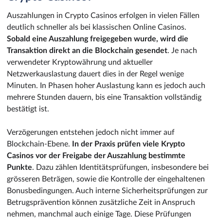
Auszahlungen in Crypto Casinos erfolgen in vielen Fällen
deutlich schneller als bei klassischen Online Casinos.
Sobald eine Auszahlung freigegeben wurde, wird die
Transaktion direkt an die Blockchain gesendet
. Je nach
verwendeter Kryptowährung und aktueller
Netzwerkauslastung dauert dies in der Regel wenige
Minuten. In Phasen hoher Auslastung kann es jedoch auch
mehrere Stunden dauern, bis eine Transaktion vollständig
bestätigt ist.
Verzögerungen entstehen jedoch nicht immer auf
Blockchain-Ebene.
In der Praxis prüfen viele Krypto
Casinos vor der Freigabe der Auszahlung bestimmte
Punkte
. Dazu zählen Identitätsprüfungen, insbesondere bei
grösseren Beträgen, sowie die Kontrolle der eingehaltenen
Bonusbedingungen. Auch interne Sicherheitsprüfungen zur
Betrugsprävention können zusätzliche Zeit in Anspruch
nehmen, manchmal auch einige Tage. Diese Prüfungen