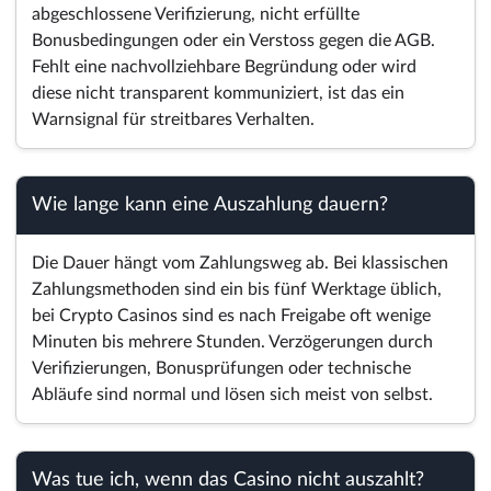
abgeschlossene Verifizierung, nicht erfüllte
Bonusbedingungen oder ein Verstoss gegen die AGB.
Fehlt eine nachvollziehbare Begründung oder wird
diese nicht transparent kommuniziert, ist das ein
Warnsignal für streitbares Verhalten.
Wie lange kann eine Auszahlung dauern?
Die Dauer hängt vom Zahlungsweg ab. Bei klassischen
Zahlungsmethoden sind ein bis fünf Werktage üblich,
bei Crypto Casinos sind es nach Freigabe oft wenige
Minuten bis mehrere Stunden. Verzögerungen durch
Verifizierungen, Bonusprüfungen oder technische
Abläufe sind normal und lösen sich meist von selbst.
Was tue ich, wenn das Casino nicht auszahlt?