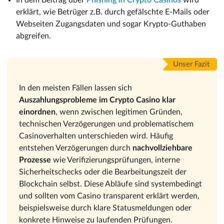
In dem Beitrag über
Phishing in Crypto Casinos
wird
erklärt, wie Betrüger z.B. durch gefälschte E-Mails oder
Webseiten Zugangsdaten und sogar Krypto-Guthaben
abgreifen.
Unser Fazit
In den meisten Fällen lassen sich
Auszahlungsprobleme im Crypto Casino klar
einordnen
, wenn zwischen legitimen Gründen,
technischen Verzögerungen und problematischem
Casinoverhalten unterschieden wird. Häufig
entstehen Verzögerungen durch
nachvollziehbare
Prozesse
wie Verifizierungsprüfungen, interne
Sicherheitschecks oder die Bearbeitungszeit der
Blockchain selbst. Diese Abläufe sind systembedingt
und sollten vom Casino transparent erklärt werden,
beispielsweise durch klare Statusmeldungen oder
konkrete Hinweise zu laufenden Prüfungen.