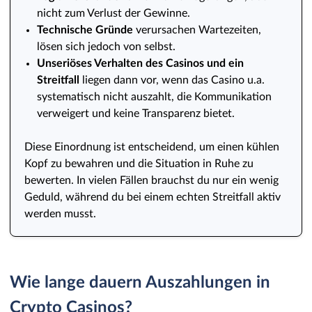
nicht zum Verlust der Gewinne.
Technische Gründe
verursachen Wartezeiten,
lösen sich jedoch von selbst.
Unseriöses Verhalten des Casinos und ein
Streitfall
liegen dann vor, wenn das Casino u.a.
systematisch nicht auszahlt, die Kommunikation
verweigert und keine Transparenz bietet.
Diese Einordnung ist entscheidend, um einen kühlen
Kopf zu bewahren und die Situation in Ruhe zu
bewerten. In vielen Fällen brauchst du nur ein wenig
Geduld, während du bei einem echten Streitfall aktiv
werden musst.
Wie lange dauern Auszahlungen in
Crypto Casinos?