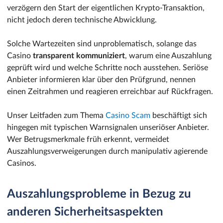
verzögern den Start der eigentlichen Krypto-Transaktion,
nicht jedoch deren technische Abwicklung.
Solche Wartezeiten sind unproblematisch, solange das
Casino
transparent kommuniziert
, warum eine Auszahlung
geprüft wird und welche Schritte noch ausstehen. Seriöse
Anbieter informieren klar über den Prüfgrund, nennen
einen Zeitrahmen und reagieren erreichbar auf Rückfragen.
Unser Leitfaden zum Thema
Casino Scam
beschäftigt sich
hingegen mit typischen Warnsignalen unseriöser Anbieter.
Wer Betrugsmerkmale früh erkennt, vermeidet
Auszahlungsverweigerungen durch manipulativ agierende
Casinos.
Auszahlungsprobleme in Bezug zu
anderen Sicherheitsaspekten