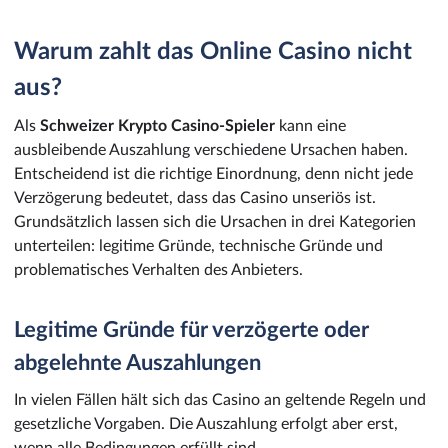
Warum zahlt das Online Casino nicht
aus?
Als
Schweizer Krypto Casino-Spieler
kann eine
ausbleibende Auszahlung verschiedene Ursachen haben.
Entscheidend ist die richtige Einordnung, denn nicht jede
Verzögerung bedeutet, dass das Casino unseriös ist.
Grundsätzlich lassen sich die Ursachen in drei Kategorien
unterteilen: legitime Gründe, technische Gründe und
problematisches Verhalten des Anbieters.
Legitime Gründe für verzögerte oder
abgelehnte Auszahlungen
In vielen Fällen hält sich das Casino an geltende Regeln und
gesetzliche Vorgaben. Die Auszahlung erfolgt aber erst,