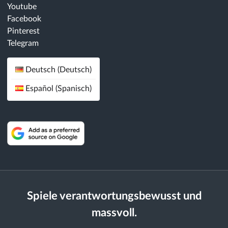
Youtube
Facebook
Pinterest
Telegram
Deutsch (Deutsch)
Español (Spanisch)
Spiele verantwortungsbewusst und
massvoll.