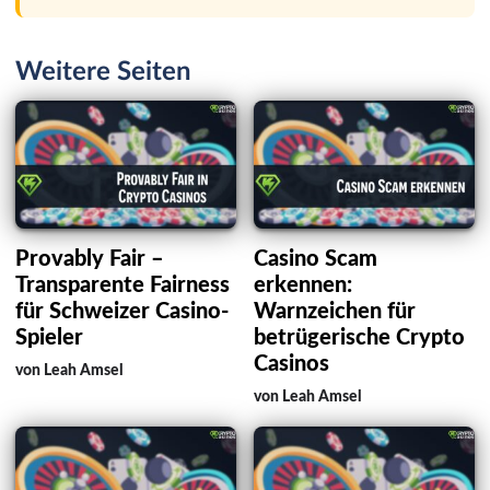
Weitere Seiten
Provably Fair –
Casino Scam
Transparente Fairness
erkennen:
für Schweizer Casino-
Warnzeichen für
Spieler
betrügerische Crypto
Casinos
von Leah Amsel
von Leah Amsel