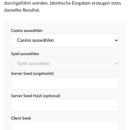
durchgeführt werden. Identische Eingaben erzeugen stets
dasselbe Resultat.
Casino auswählen
Spiel auswählen
Server Seed (ungehasht)
Server Seed Hash (optional)
Client Seed