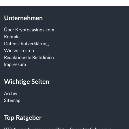
Unternehmen
Über Kryptocasinos.com
Kontakt
Datenschutzerklärung
Wie wir testen
Redaktionelle Richtlinien
Impressum
Wichtige Seiten
Archiv
Sitemap
Top Ratgeber