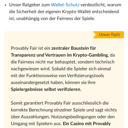
Unser Ratgeber zum
Wallet-Schutz
verdeutlicht, warum
die Sicherheit der eigenen Krypto-Wallet entscheidend
ist, unabhängig von der Fairness der Spiele.
Unser Fazit
Provably Fair ist ein
zentraler Baustein für
Transparenz und Vertrauen im Krypto-Gambling
, da
die Fairness nicht nur behauptet, sondern technisch
nachgewiesen wird. Sobald die Spieler sich einmal
mit der Funktionsweise von Verifizierungstools
auseinandergesetzt haben, können sie ihre
Spielergebnisse selbst verifizieren
.
Somit garantiert Provably Fair ausschliesslich die
korrekte Berechnung einzelner Spiele und sagt nichts
über Auszahlungen, Nutzungsbedingungen oder den
Umgang mit Spielern aus.
Ein Casino mit Provably