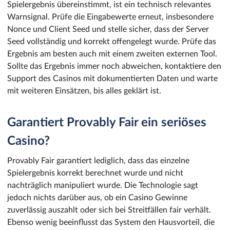
Spielergebnis übereinstimmt, ist ein technisch relevantes
Warnsignal. Prüfe die Eingabewerte erneut, insbesondere
Nonce und Client Seed und stelle sicher, dass der Server
Seed vollständig und korrekt offengelegt wurde. Prüfe das
Ergebnis am besten auch mit einem zweiten externen Tool.
Sollte das Ergebnis immer noch abweichen, kontaktiere den
Support des Casinos mit dokumentierten Daten und warte
mit weiteren Einsätzen, bis alles geklärt ist.
Garantiert Provably Fair ein seriöses
Casino?
Provably Fair garantiert lediglich, dass das einzelne
Spielergebnis korrekt berechnet wurde und nicht
nachträglich manipuliert wurde. Die Technologie sagt
jedoch nichts darüber aus, ob ein Casino Gewinne
zuverlässig auszahlt oder sich bei Streitfällen fair verhält.
Ebenso wenig beeinflusst das System den Hausvorteil, die