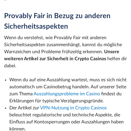
Provably Fair in Bezug zu anderen
Sicherheitsaspekten
Wenn du verstehst, wie Provably Fair mit anderen
Sicherheitsaspekten zusammenhängt, kannst du mögliche
Warnzeichen und Probleme frühzeitig erkennen.
Unsere
weiteren Artikel zur Sicherheit in Crypto Casinos
helfen dir
dabei.
Wenn du auf eine Auszahlung wartest, muss es sich nicht
automatisch um Casinobetrug handeln. Auf unserer Seite
zum Thema
Auszahlungsprobleme im Casino
findest du
Erklärungen für typische Verzögerungsgründe.
Der Artikel zur
VPN-Nutzung in Crypto Casinos
beleuchtet regulatorische und technische Aspekte, die
Einfluss auf Kontosperrungen oder Auszahlungen haben
können.