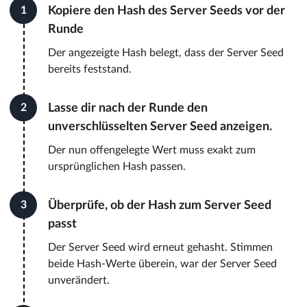
Kopiere den Hash des Server Seeds vor der
Runde
Der angezeigte Hash belegt, dass der Server Seed
bereits feststand.
Lasse dir nach der Runde den
unverschlüsselten Server Seed anzeigen.
Der nun offengelegte Wert muss exakt zum
ursprünglichen Hash passen.
Überprüfe, ob der Hash zum Server Seed
passt
Der Server Seed wird erneut gehasht. Stimmen
beide Hash-Werte überein, war der Server Seed
unverändert.