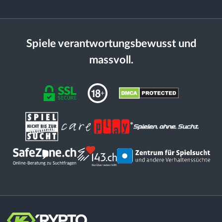
Spiele verantwortungsbewusst und
massvoll.