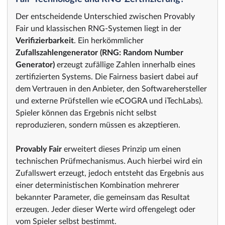
Der entscheidende Unterschied zwischen Provably
Fair und klassischen RNG-Systemen liegt in der
Verifizierbarkeit
. Ein herkömmlicher
Zufallszahlengenerator (RNG: Random Number
Generator)
erzeugt zufällige Zahlen innerhalb eines
zertifizierten Systems. Die Fairness basiert dabei auf
dem Vertrauen in den Anbieter, den Softwarehersteller
und externe Prüfstellen wie eCOGRA und iTechLabs).
Spieler können das Ergebnis nicht selbst
reproduzieren, sondern müssen es akzeptieren.
Provably Fair
erweitert dieses Prinzip um einen
technischen Prüfmechanismus. Auch hierbei wird ein
Zufallswert erzeugt, jedoch entsteht das Ergebnis aus
einer deterministischen Kombination mehrerer
bekannter Parameter, die gemeinsam das Resultat
erzeugen. Jeder dieser Werte wird offengelegt oder
vom Spieler selbst bestimmt.