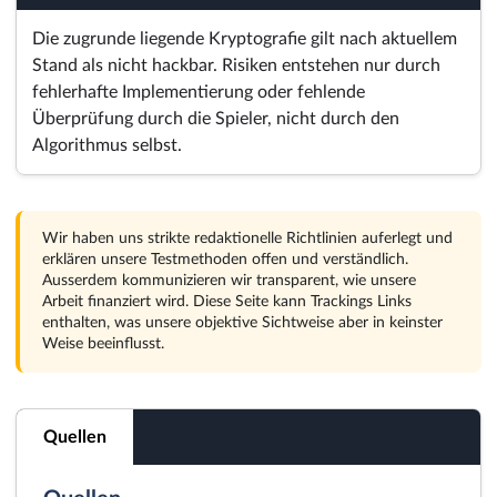
Die zugrunde liegende Kryptografie gilt nach aktuellem
Stand als nicht hackbar. Risiken entstehen nur durch
fehlerhafte Implementierung oder fehlende
Überprüfung durch die Spieler, nicht durch den
Algorithmus selbst.
Wir haben uns strikte redaktionelle Richtlinien auferlegt und
erklären unsere Testmethoden offen und verständlich.
Ausserdem kommunizieren wir transparent, wie unsere
Arbeit finanziert wird. Diese Seite kann Trackings Links
enthalten, was unsere objektive Sichtweise aber in keinster
Weise beeinflusst.
Quellen