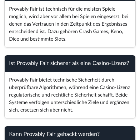
Provably Fair ist technisch für die meisten Spiele
möglich, wird aber vor allem bei Spielen eingesetzt, bei
denen das Vertrauen in den Zeitpunkt des Ergebnisses
entscheidend ist. Dazu gehören Crash Games, Keno,
Dice und bestimmte Slots.
Ist Provably Fair sicherer als eine Casino-Lizenz?
Provably Fair bietet technische Sicherheit durch
überprüfbare Algorithmen, während eine Casino-Lizenz
regulatorische und rechtliche Sicherheit schafft. Beide
Systeme verfolgen unterschiedliche Ziele und ergänzen
sich, ersetzen sich aber nicht.
Kann Provably Fair gehackt werden?