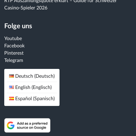
RTP Auszahlungsquote erklärt – Guide für Schweizer
Casino-Spieler 2026
Folge uns
Youtube
Facebook
Pinterest
Telegram
Deutsch (Deutsch)
English (Englisch)
Español (Spanisch)