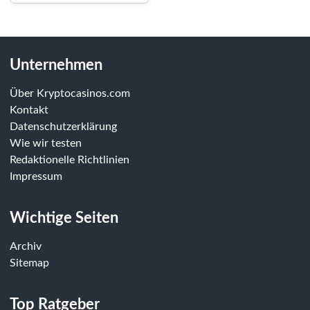
Unternehmen
Über Kryptocasinos.com
Kontakt
Datenschutzerklärung
Wie wir testen
Redaktionelle Richtlinien
Impressum
Wichtige Seiten
Archiv
Sitemap
Top Ratgeber