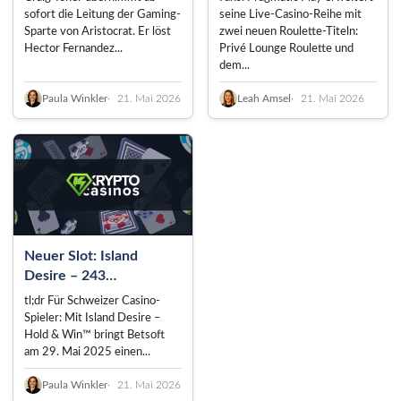
sofort die Leitung der Gaming-
seine Live-Casino-Reihe mit
Sparte von Aristocrat. Er löst
zwei neuen Roulette-Titeln:
Hector Fernandez...
Privé Lounge Roulette und
dem...
Paula Winkler
21. Mai 2026
Leah Amsel
21. Mai 2026
Neuer Slot: Island
Desire – 243
Gewinnwege in
tl;dr Für Schweizer Casino-
Schweizer Casinos
Spieler: Mit Island Desire –
Hold & Win™ bringt Betsoft
am 29. Mai 2025 einen...
Paula Winkler
21. Mai 2026