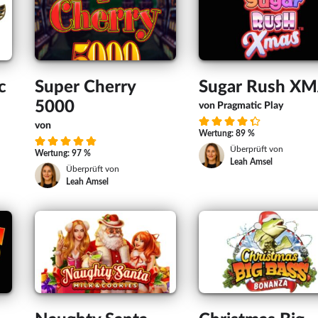
c
Super Cherry
Sugar Rush X
5000
von Pragmatic Play
von
Wertung: 89 %
Überprüft von
Wertung: 97 %
Leah Amsel
Überprüft von
Leah Amsel