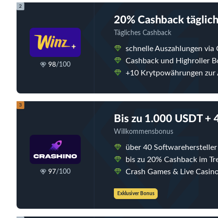
2
20% Cashback täglic
Tägliches Cashback
schnelle Auszahlungen via
Cashback und Highroller 
98
/100
+10 Krytpowährungen zur
3
Bis zu 1.000 USDT + 
Willkommensbonus
über 40 Softwarehersteller
bis zu 20% Cashback im T
Crash Games & Live Casin
97
/100
Exklusiver Bonus