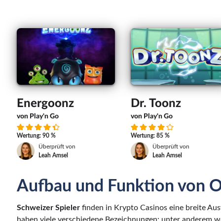
Energoonz
Dr. Toonz
von Play'n Go
von Play'n Go
Wertung: 90 %
Wertung: 85 %
Überprüft von
Überprüft von
Leah Amsel
Leah Amsel
Aufbau und Funktion von O
Schweizer Spieler
finden in Krypto Casinos eine breite Au
haben viele verschiedene Bezeichnungen: unter anderem we