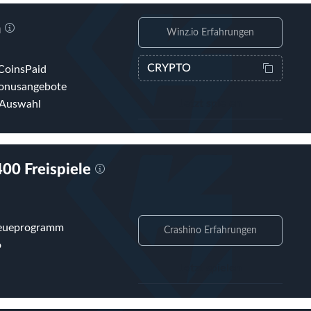
h
Winz.io Erfahrungen
CRYPTO
 CoinsPaid
Bonusangebote
Jetzt spielen
 Auswahl
400 Freispiele
reueprogramm
Crashino Erfahrungen
o
Jetzt spielen