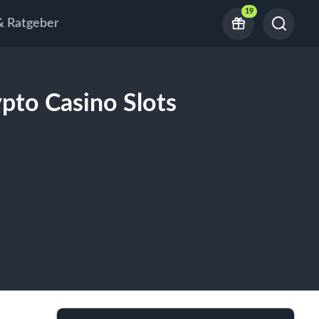
19
 Ratgeber
pto Casino Slots