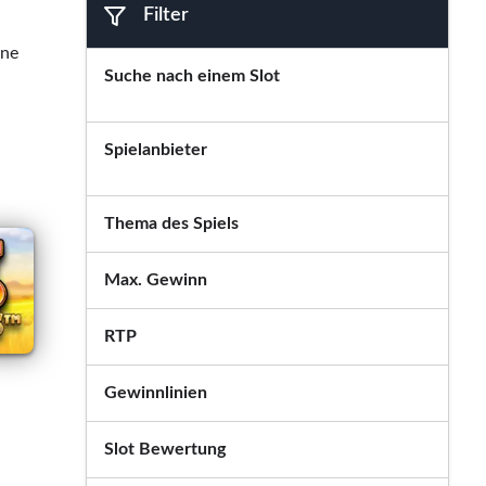
Filter
hne
Suche nach einem Slot
Spielanbieter
Thema des Spiels
Max. Gewinn
RTP
Gewinnlinien
Slot Bewertung