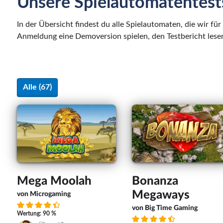
Unsere Spielautomatentest
In der Übersicht findest du alle Spielautomaten, die wir f
Anmeldung eine Demoversion spielen, den Testbericht lesen
Alle
(67)
Mega Moolah
Bonanza
Megaways
von Microgaming
von Big Time Gaming
Wertung: 90 %