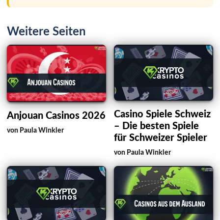
Weitere Seiten
Casino Spiele Schweiz
Anjouan Casinos 2026
– Die besten Spiele
von Paula Winkler
für Schweizer Spieler
von Paula Winkler