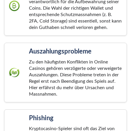
verantwortlich für die Aufbewahrung seiner
Coins. Die Wahl der richtigen Wallet und
entsprechende Schutzmassnahmen (z. B.
2FA, Cold Storage) sind essentiell, sonst kann
dein Guthaben schnell verloren gehen.
Auszahlungsprobleme
Zu den häufigsten Konflikten in Online
Casinos gehören verzögerte oder verweigerte
Auszahlungen. Diese Probleme treten in der
Regel erst nach Beendigung des Spiels auf.
Hier erfährst du mehr über Ursachen und
Massnahmen.
Phishing
Kryptocasino-Spieler sind oft das Ziel von