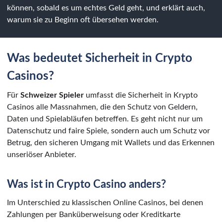
können, sobald es um echtes Geld geht, und erklärt auch,
warum sie zu Beginn oft übersehen werden.
Was bedeutet Sicherheit in Crypto
Casinos?
Für
Schweizer Spieler
umfasst die Sicherheit in Krypto
Casinos alle Massnahmen, die den Schutz von Geldern,
Daten und Spielabläufen betreffen. Es geht nicht nur um
Datenschutz und faire Spiele, sondern auch um Schutz vor
Betrug, den sicheren Umgang mit Wallets und das Erkennen
unseriöser Anbieter.
Was ist in Crypto Casino anders?
Im Unterschied zu klassischen Online Casinos, bei denen
Zahlungen per Banküberweisung oder Kreditkarte