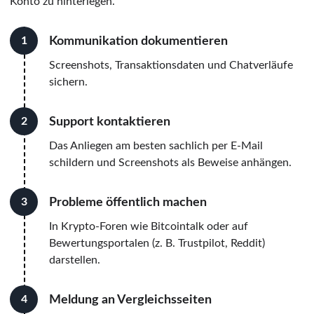
Konto zu hinterlegen.
Kommunikation dokumentieren
Screenshots, Transaktionsdaten und Chatverläufe
sichern.
Support kontaktieren
Das Anliegen am besten sachlich per E-Mail
schildern und Screenshots als Beweise anhängen.
Probleme öffentlich machen
In Krypto-Foren wie Bitcointalk oder auf
Bewertungsportalen (z. B. Trustpilot, Reddit)
darstellen.
Meldung an Vergleichsseiten