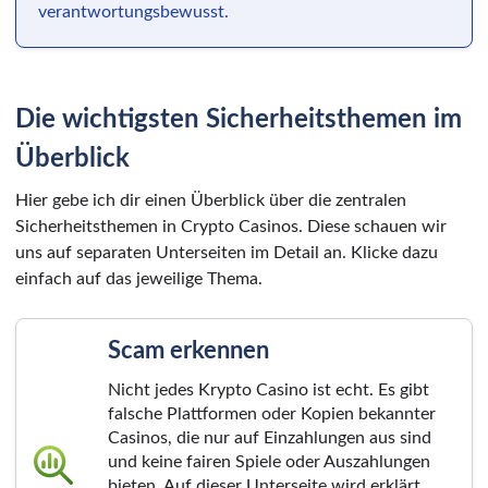
verantwortungsbewusst.
Die wichtigsten Sicherheitsthemen im
Überblick
Hier gebe ich dir einen Überblick über die zentralen
Sicherheitsthemen in Crypto Casinos. Diese schauen wir
uns auf separaten Unterseiten im Detail an. Klicke dazu
einfach auf das jeweilige Thema.
Scam erkennen
Nicht jedes Krypto Casino ist echt. Es gibt
falsche Plattformen oder Kopien bekannter
Casinos, die nur auf Einzahlungen aus sind
und keine fairen Spiele oder Auszahlungen
bieten. Auf dieser Unterseite wird erklärt,