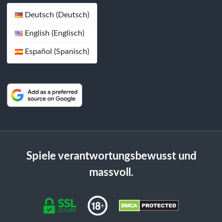
Deutsch (Deutsch)
English (Englisch)
Español (Spanisch)
Spiele verantwortungsbewusst und
massvoll.