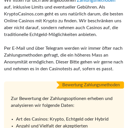
Wir listen für dich alle angebotenen
Zahlungsmethoden
auf, inklusive Limits und eventueller Gebühren. Als
KryptoCasinos.com geht es uns natürlich darum, die besten
Online Casinos mit Krypto zu finden. Wir beschränken uns
aber nicht darauf, sondern nehmen auch Casinos auf, die
traditionelle Echtgeld-Möglichkeiten anbieten.
Per E-Mail und über Telegram werden wir immer öfter nach
Zahlungsmethoden gefragt, die ein höheres Mass an
Anonymität ermöglichen. Dieser Bitte gehen wir gerne nach
und nehmen es in den Casinotests auf, sofern es passt.
Bewertung Zahlungsmethoden
Zur Bewertung der Zahlungsoptionen erheben und
analysieren wir folgende Daten:
Art des Casinos: Krypto, Echtgeld oder Hybrid
Anzahl und Vielfalt der akzeptierten