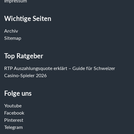
Impressum
Wichtige Seiten
Archiv
Sitemap
Top Ratgeber
RTP Auszahlungsquote erklärt – Guide für Schweizer
Casino-Spieler 2026
Folge uns
Youtube
Facebook
Pinterest
Telegram