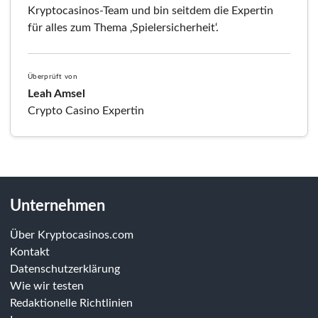
Kryptocasinos-Team und bin seitdem die Expertin
für alles zum Thema ‚Spielersicherheit‘.
Überprüft von
Leah Amsel
Crypto Casino Expertin
Unternehmen
Über Kryptocasinos.com
Kontakt
Datenschutzerklärung
Wie wir testen
Redaktionelle Richtlinien