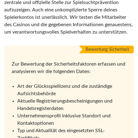
zentrale und offizielle Stelle zur Spielsuchtprävention
aufzuzeigen. Auch eine unkomplizierte Sperre deines
Spielerkontos ist unerlässlich. Wir testen die Mitarbeiter
des Casinos und die gegebenen Informationen genauestens,
um verantwortungsvolles Spielverhalten zu unterstützen.
Bewertung Sicherheit
Zur Bewertung der Sicherheitsfaktoren erfassen und
analysieren wir die folgenden Daten:
Art der Glücksspiellizenz und die zuständige
Aufsichtsbehörde
Aktuelle Registrierungsbescheinigungen und
Handelsregisterdaten
Unternehmensprofil inklusive Standort und
Kontaktoptionen
Typ und Aktualität des eingesetzten SSL-