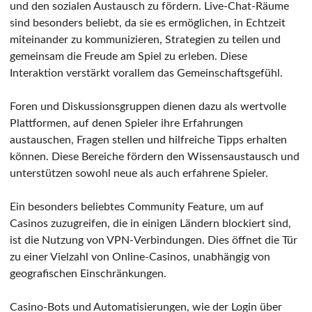
und den sozialen Austausch zu fördern. Live-Chat-Räume
sind besonders beliebt, da sie es ermöglichen, in Echtzeit
miteinander zu kommunizieren, Strategien zu teilen und
gemeinsam die Freude am Spiel zu erleben. Diese
Interaktion verstärkt vorallem das Gemeinschaftsgefühl.
Foren und Diskussionsgruppen dienen dazu als wertvolle
Plattformen, auf denen Spieler ihre Erfahrungen
austauschen, Fragen stellen und hilfreiche Tipps erhalten
können. Diese Bereiche fördern den Wissensaustausch und
unterstützen sowohl neue als auch erfahrene Spieler.
Ein besonders beliebtes Community Feature, um auf
Casinos zuzugreifen, die in einigen Ländern blockiert sind,
ist die Nutzung von VPN-Verbindungen. Dies öffnet die Tür
zu einer Vielzahl von Online-Casinos, unabhängig von
geografischen Einschränkungen.
Casino-Bots und Automatisierungen, wie der Login über