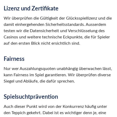
Lizenz und Zertifikate
Wir überprüfen die Gültigkeit der Glücksspiellizenz und die
damit einhergehenden Sicherheitsstandards. Ausserdem
testen wir die Datensicherheit und Verschlüsselung des
Casinos und weitere technische Eckpunkte, die für Spieler
auf den ersten Blick nicht ersichtlich sind.
Fairness
Nur wer Auszahlungsquoten unabhängig überwachen lässt,
kann Fairness im Spiel garantieren. Wir überprüfen diverse
Siegel und Abläufe, die dafür sprechen.
Spielsuchtprävention
Auch dieser Punkt wird von der Konkurrenz häufig unter
den Teppich gekehrt. Dabei ist es wichtiger denn je, eine