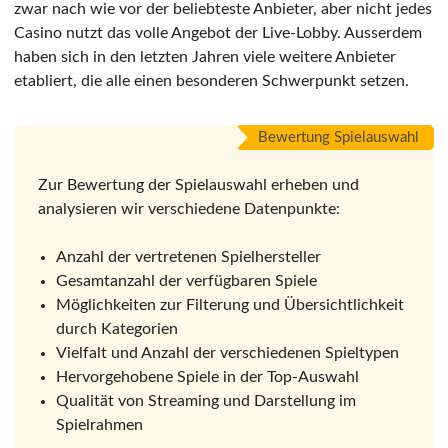
zwar nach wie vor der beliebteste Anbieter, aber nicht jedes
Casino nutzt das volle Angebot der Live-Lobby. Ausserdem
haben sich in den letzten Jahren viele weitere Anbieter
etabliert, die alle einen besonderen Schwerpunkt setzen.
Bewertung Spielauswahl
Zur Bewertung der Spielauswahl erheben und
analysieren wir verschiedene Datenpunkte:
Anzahl der vertretenen Spielhersteller
Gesamtanzahl der verfügbaren Spiele
Möglichkeiten zur Filterung und Übersichtlichkeit
durch Kategorien
Vielfalt und Anzahl der verschiedenen Spieltypen
Hervorgehobene Spiele in der Top-Auswahl
Qualität von Streaming und Darstellung im
Spielrahmen