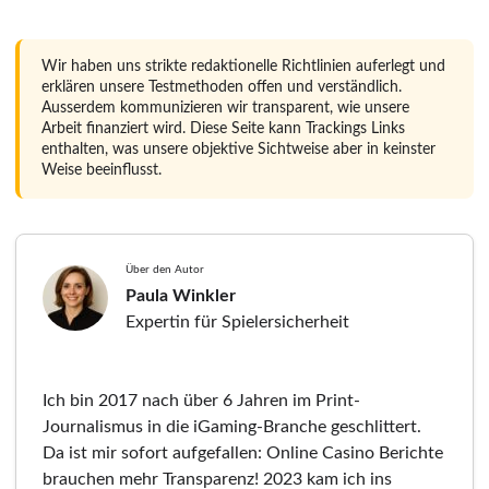
Wir haben uns strikte redaktionelle Richtlinien auferlegt und
erklären unsere Testmethoden offen und verständlich.
Ausserdem kommunizieren wir transparent, wie unsere
Arbeit finanziert wird. Diese Seite kann Trackings Links
enthalten, was unsere objektive Sichtweise aber in keinster
Weise beeinflusst.
Über den Autor
Paula Winkler
Expertin für Spielersicherheit
Ich bin 2017 nach über 6 Jahren im Print-
Journalismus in die iGaming-Branche geschlittert.
Da ist mir sofort aufgefallen: Online Casino Berichte
brauchen mehr Transparenz! 2023 kam ich ins