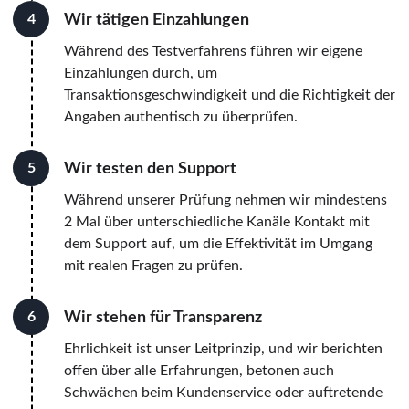
Wir tätigen Einzahlungen
Während des Testverfahrens führen wir eigene
Einzahlungen durch, um
Transaktionsgeschwindigkeit und die Richtigkeit der
Angaben authentisch zu überprüfen.
Wir testen den Support
Während unserer Prüfung nehmen wir mindestens
2 Mal über unterschiedliche Kanäle Kontakt mit
dem Support auf, um die Effektivität im Umgang
mit realen Fragen zu prüfen.
Wir stehen für Transparenz
Ehrlichkeit ist unser Leitprinzip, und wir berichten
offen über alle Erfahrungen, betonen auch
Schwächen beim Kundenservice oder auftretende