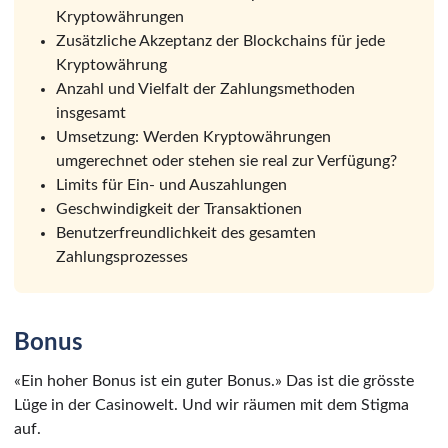
Kryptowährungen
Zusätzliche Akzeptanz der Blockchains für jede
Kryptowährung
Anzahl und Vielfalt der Zahlungsmethoden
insgesamt
Umsetzung: Werden Kryptowährungen
umgerechnet oder stehen sie real zur Verfügung?
Limits für Ein- und Auszahlungen
Geschwindigkeit der Transaktionen
Benutzerfreundlichkeit des gesamten
Zahlungsprozesses
Bonus
«Ein hoher Bonus ist ein guter Bonus.» Das ist die grösste
Lüge in der Casinowelt. Und wir räumen mit dem Stigma
auf.