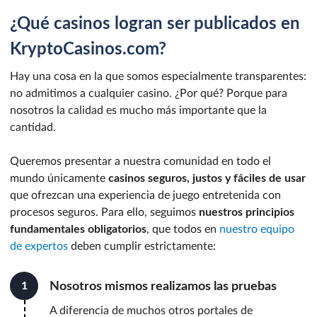
¿Qué casinos logran ser publicados en
KryptoCasinos.com?
Hay una cosa en la que somos especialmente transparentes:
no admitimos a cualquier casino. ¿Por qué? Porque para
nosotros la calidad es mucho más importante que la
cantidad.
Queremos presentar a nuestra comunidad en todo el
mundo únicamente
casinos seguros, justos y fáciles de usar
que ofrezcan una experiencia de juego entretenida con
procesos seguros. Para ello, seguimos
nuestros principios
fundamentales obligatorios
, que todos en
nuestro equipo
de expertos
deben cumplir estrictamente:
Nosotros mismos realizamos las pruebas
A diferencia de muchos otros portales de