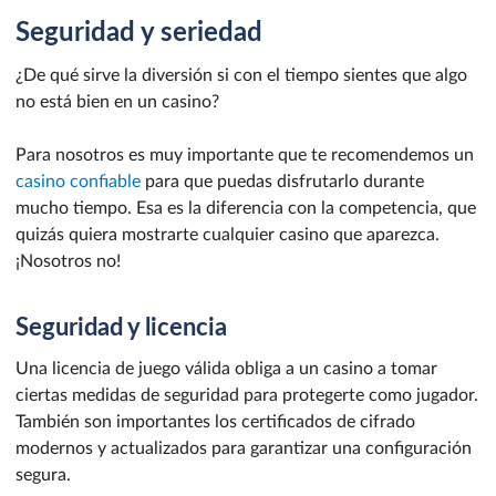
Seguridad y seriedad
¿De qué sirve la diversión si con el tiempo sientes que algo
no está bien en un casino?
Para nosotros es muy importante que te recomendemos un
casino confiable
para que puedas disfrutarlo durante
mucho tiempo. Esa es la diferencia con la competencia, que
quizás quiera mostrarte cualquier casino que aparezca.
¡Nosotros no!
Seguridad y licencia
Una licencia de juego válida obliga a un casino a tomar
ciertas medidas de seguridad para protegerte como jugador.
También son importantes los certificados de cifrado
modernos y actualizados para garantizar una configuración
segura.