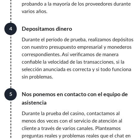
probando a la mayoría de los proveedores durante
varios años.
Depositamos dinero
Durante el período de prueba, realizamos depósitos
con nuestro presupuesto empresarial y monederos
correspondientes. Así verificamos de manera
confiable la velocidad de las transacciones, si la
selección anunciada es correcta y si todo funciona
sin problemas.
Nos ponemos en contacto con el equipo de
asistencia
Durante la prueba del casino, contactamos al
menos dos veces con el servicio de atención al
cliente a través de varios canales. Planteamos
preguntas reales y problemas reales que el chat en