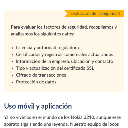
Evaluación de la seguridad
Para evaluar los factores de seguridad, recopilamos y
analizamos los siguientes datos:
Licencia y autoridad reguladora
Certificados y registros comerciales actualizados
Información de la empresa, ubicación y contacto
Tipo y actualización del certificado SSL
Cifrado de transacciones
Protección de datos
Uso móvil y aplicación
Ya no vivimos en el mundo de los Nokia 3210, aunque este
aparato siga siendo una leyenda. Nuestro equipo de locos