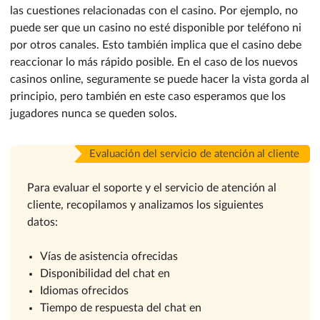
las cuestiones relacionadas con el casino. Por ejemplo, no
puede ser que un casino no esté disponible por teléfono ni
por otros canales. Esto también implica que el casino debe
reaccionar lo más rápido posible. En el caso de los nuevos
casinos online, seguramente se puede hacer la vista gorda al
principio, pero también en este caso esperamos que los
jugadores nunca se queden solos.
Evaluación del servicio de atención al cliente
Para evaluar el soporte y el servicio de atención al
cliente, recopilamos y analizamos los siguientes
datos:
Vías de asistencia ofrecidas
Disponibilidad del chat en
Idiomas ofrecidos
Tiempo de respuesta del chat en