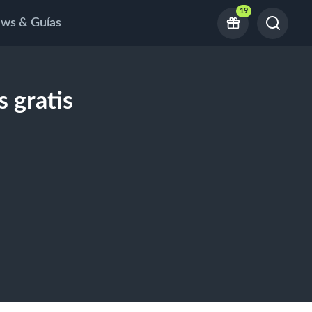
19
ws & Guías
 gratis