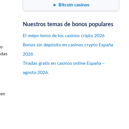
► Bitcoin casinos
Nuestros temas de bonos populares
El mejor bono de los casinos cripto 2026
Bonos sin depósito en casinos crypto España
mo
ndas
2026
Tiradas gratis en casinos online España –
agosto 2026.
ren