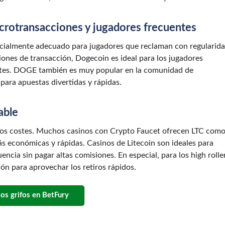
rotransacciones y jugadores frecuentes
ecialmente adecuado para jugadores que reclaman con regularid
ones de transacción, Dogecoin es ideal para los jugadores
ntes. DOGE también es muy popular en la comunidad de
para apuestas divertidas y rápidas.
able
ajos costes. Muchos casinos con Crypto Faucet ofrecen LTC com
más económicas y rápidas. Casinos de Litecoin son ideales para
ncia sin pagar altas comisiones. En especial, para los high rolle
ón para aprovechar los retiros rápidos.
ios grifos en BetFury