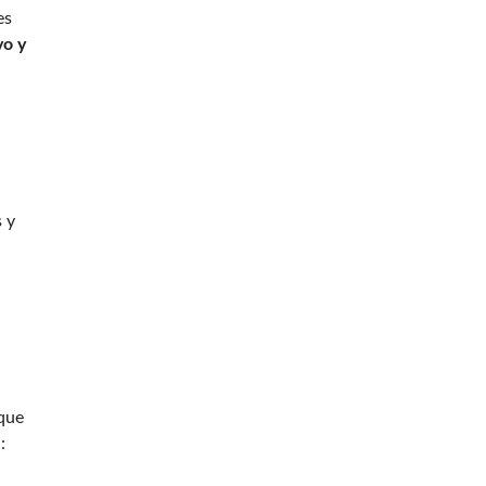
es
vo y
 y
 que
: