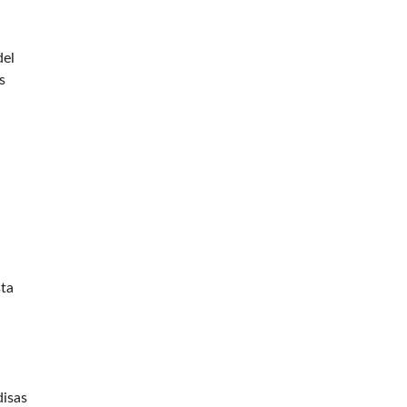
del
s
sta
disas