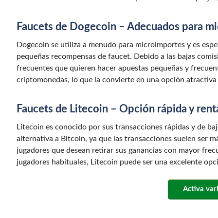
Faucets de Dogecoin – Adecuados para mic
Dogecoin se utiliza a menudo para microimportes y es esp
pequeñas recompensas de faucet. Debido a las bajas comisi
frecuentes que quieren hacer apuestas pequeñas y frecue
criptomonedas, lo que la convierte en una opción atractiva 
Faucets de Litecoin – Opción rápida y rent
Litecoin es conocido por sus transacciones rápidas y de b
alternativa a Bitcoin, ya que las transacciones suelen ser 
jugadores que desean retirar sus ganancias con mayor frecue
jugadores habituales, Litecoin puede ser una excelente opci
Activa var