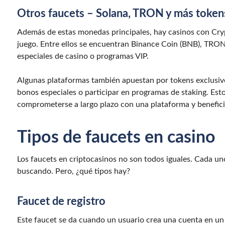
Otros faucets – Solana, TRON y más token
Además de estas monedas principales, hay casinos con Cryp
juego. Entre ellos se encuentran Binance Coin (BNB), TRO
especiales de casino o programas VIP.
Algunas plataformas también apuestan por tokens exclusivo
bonos especiales o participar en programas de staking. Est
comprometerse a largo plazo con una plataforma y beneficia
Tipos de faucets en casino
Los faucets en criptocasinos no son todos iguales. Cada uno
buscando. Pero, ¿qué tipos hay?
Faucet de registro
Este faucet se da cuando un usuario crea una cuenta en un