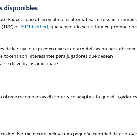
s disponibles
to Faucets que ofrecen altcoins alternativas o tokens internos 
N (TRX) o
USDT (Tether)
, que a menudo se utilizan en promocione
s de la casa, que pueden usarse dentro del casino para obtener
os tokens son interesantes para jugadores que desean
rse de ventajas adicionales.
 ofrece recompensas distintas y se adapta a lo que el jugador e
 casino. Normalmente incluye una pequeña cantidad de criptovi