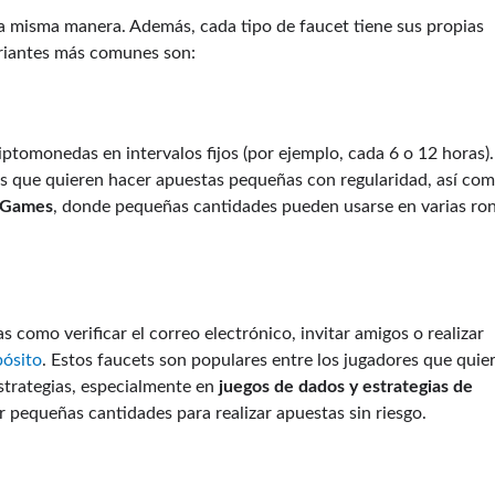
a misma manera. Además, cada tipo de faucet tiene sus propias
variantes más comunes son:
ptomonedas en intervalos fijos (por ejemplo, cada 6 o 12 horas).
s que quieren hacer apuestas pequeñas con regularidad, así co
h Games
, donde pequeñas cantidades pueden usarse en varias ro
 como verificar el correo electrónico, invitar amigos o realizar
pósito
. Estos faucets son populares entre los jugadores que quie
strategias, especialmente en
juegos de dados y estrategias de
 pequeñas cantidades para realizar apuestas sin riesgo.