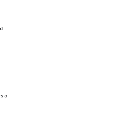
ad
o
rs o