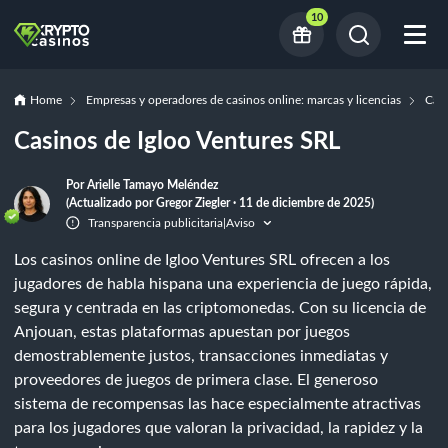
10
Home
Empresas y operadores de casinos online: marcas y licencias
Casi
Casinos de Igloo Ventures SRL
Por Arielle Tamayo Meléndez
(Actualizado por Gregor Ziegler · 11 de diciembre de 2025)
Transparencia publicitaria
Aviso
|
Los casinos online de Igloo Ventures SRL ofrecen a los
jugadores de habla hispana una experiencia de juego rápida,
segura y centrada en las criptomonedas. Con su licencia de
Anjouan, estas plataformas apuestan por juegos
demostrablemente justos, transacciones inmediatas y
proveedores de juegos de primera clase. El generoso
sistema de recompensas las hace especialmente atractivas
para los jugadores que valoran la privacidad, la rapidez y la