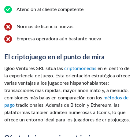
Atención al cliente competente
Normas de licencia nuevas
Empresa operadora aún bastante nueva
El criptojuego en el punto de mira
Igloo Ventures SRL sitúa las
criptomonedas
en el centro de
la experiencia de juego. Esta orientación estratégica ofrece
varias ventajas a los jugadores hispanohablantes:
transacciones más rápidas, mayor anonimato y, a menudo,
comisiones más bajas en comparación con los
métodos de
pago
tradicionales. Además de Bitcoin y Ethereum, las
plataformas también admiten numerosas altcoins, lo que
ofrece un entorno ideal para los jugadores de criptojuegos.