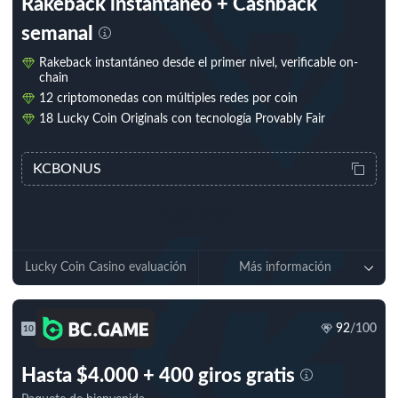
Rakeback instantáneo + Cashback
semanal
Rakeback instantáneo desde el primer nivel, verificable on-
chain
12 criptomonedas con múltiples redes por coin
18 Lucky Coin Originals con tecnología Provably Fair
KCBONUS
Jugar ahora
Lucky Coin Casino evaluación
Más información
92
/100
10
Hasta $4.000 + 400 giros gratis