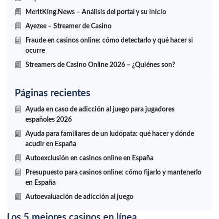
MeritKing.News – Análisis del portal y su inicio
Ayezee – Streamer de Casino
Fraude en casinos online: cómo detectarlo y qué hacer si
ocurre
Streamers de Casino Online 2026 – ¿Quiénes son?
Páginas recientes
Ayuda en caso de adicción al juego para jugadores
españoles 2026
Ayuda para familiares de un ludópata: qué hacer y dónde
acudir en España
Autoexclusión en casinos online en España
Presupuesto para casinos online: cómo fijarlo y mantenerlo
en España
Autoevaluación de adicción al juego
Los 5 mejores casinos en línea