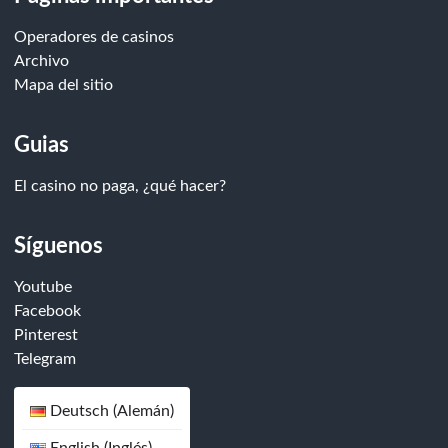
Operadores de casinos
Archivo
Mapa del sitio
Guias
El casino no paga, ¿qué hacer?
Síguenos
Youtube
Facebook
Pinterest
Telegram
Deutsch (alemán)