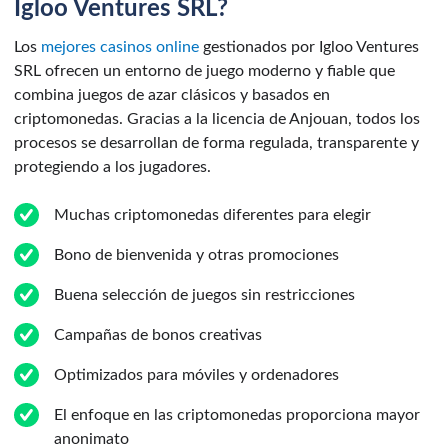
Igloo Ventures SRL?
Los
mejores casinos online
gestionados por Igloo Ventures
SRL ofrecen un entorno de juego moderno y fiable que
combina juegos de azar clásicos y basados en
criptomonedas. Gracias a la licencia de Anjouan, todos los
procesos se desarrollan de forma regulada, transparente y
protegiendo a los jugadores.
Muchas criptomonedas diferentes para elegir
Bono de bienvenida y otras promociones
Buena selección de juegos sin restricciones
Campañas de bonos creativas
Optimizados para móviles y ordenadores
El enfoque en las criptomonedas proporciona mayor
anonimato