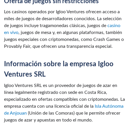
Oferta de juegos sin restricciones
Los casinos operados por Igloo Ventures ofrecen acceso a
miles de juegos de desarrolladores conocidos. La selección
de juegos incluye tragamonedas clásicas, juegos de
casino
en vivo
, juegos de mesa y, en algunas plataformas, también
juegos especiales con criptomonedas, como Crash Games o
Provably Fair, que ofrecen una transparencia especial.
Información sobre la empresa Igloo
Ventures SRL
Igloo Ventures SRL es un proveedor de juegos de azar en
línea legalmente registrado con sede en Costa Rica,
especializado en ofertas compatibles con criptomonedas. La
empresa cuenta con una licencia oficial de la
Isla Autónoma
de Anjouan
(Unión de las Comoras) que le permite ofrecer
juegos de azar y apuestas en todo el mundo.