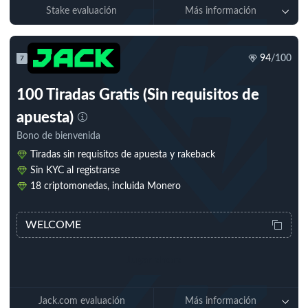
Stake evaluación
Más información
94
/100
7
100 Tiradas Gratis (Sin requisitos de
apuesta)
Bono de bienvenida
Tiradas sin requisitos de apuesta y rakeback
Sin KYC al registrarse
18 criptomonedas, incluida Monero
WELCOME
Jugar ahora
Jack.com evaluación
Más información