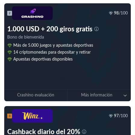
98
/100
2
1.000 USD + 200 giros gratis
Bono de bienvenida
Más de 5.000 juegos y apuestas deportivas
14 criptomonedas para depositar y retirar
Apuestas deportivas disponibles
Jugar ahora
Crashino evaluación
Más información
97
/100
3
Cashback diario del 20%