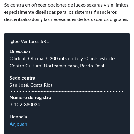
Se centra en ofrecer opciones de juego seguras y sin límites,
especialmente diseñadas para los sistemas financieros
descentralizados y las necesidades de los usuarios digitales.
Igloo Ventures SRL
Dirección
Ofident, Oficina 3, 200 mts norte y 50 mts este del
Centro Cultural Norteamericano, Barrio Dent
Sede central
San José, Costa Rica
Número de registro
3-102-880024
Licencia
Anjouan