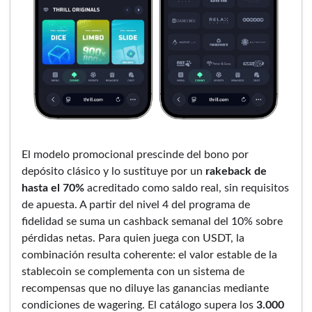
El modelo promocional prescinde del bono por
depósito clásico y lo sustituye por un
rakeback de
hasta el 70%
acreditado como saldo real, sin requisitos
de apuesta. A partir del nivel 4 del programa de
fidelidad se suma un cashback semanal del 10% sobre
pérdidas netas. Para quien juega con USDT, la
combinación resulta coherente: el valor estable de la
stablecoin se complementa con un sistema de
recompensas que no diluye las ganancias mediante
condiciones de wagering. El catálogo supera los
3.000