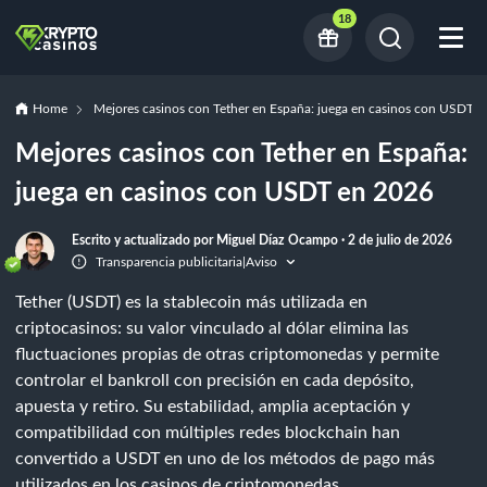
18
Home
Mejores casinos con Tether en España: juega en casinos con USDT 
Mejores casinos con Tether en España:
juega en casinos con USDT en 2026
Escrito y actualizado por Miguel Díaz Ocampo · 2 de julio de 2026
Transparencia publicitaria
Aviso
|
Tether (USDT) es la stablecoin más utilizada en
criptocasinos: su valor vinculado al dólar elimina las
fluctuaciones propias de otras criptomonedas y permite
controlar el bankroll con precisión en cada depósito,
apuesta y retiro. Su estabilidad, amplia aceptación y
compatibilidad con múltiples redes blockchain han
convertido a USDT en uno de los métodos de pago más
utilizados en los casinos de criptomonedas.