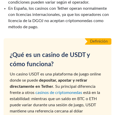
condiciones pueden variar según el operador.
En España, los casinos con Tether operan normalmente
con licencias internacionales, ya que los operadores con
licencia de la DGOJ no aceptan criptomonedas como
método de pago.
Definición
¿Qué es un casino de USDT y
cómo funciona?
Un casino USDT es una plataforma de juego online
donde se puede
depositar, apostar y retirar
directamente en Tether
. Su principal diferencia
frente a otros
casinos de criptomonedas
está en la
estabilidad: mientras que un saldo en BTC o ETH
puede variar durante una sesión de juego, USDT
mantiene una referencia cercana al dólar