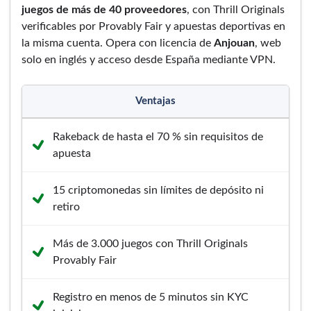
juegos de más de 40 proveedores
, con Thrill Originals
verificables por Provably Fair y apuestas deportivas en
la misma cuenta. Opera con licencia de
Anjouan
, web
solo en inglés y acceso desde España mediante VPN.
Ventajas
Rakeback de hasta el 70 % sin requisitos de
apuesta
15 criptomonedas sin límites de depósito ni
retiro
Más de 3.000 juegos con Thrill Originals
Provably Fair
Registro en menos de 5 minutos sin KYC