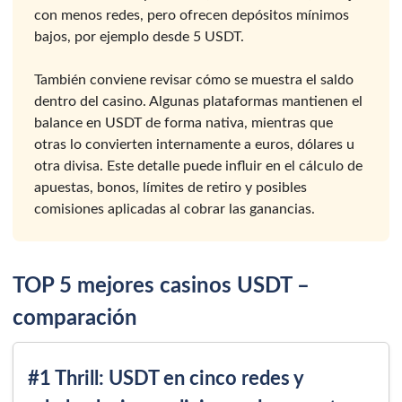
con menos redes, pero ofrecen depósitos mínimos
bajos, por ejemplo desde 5 USDT.
También conviene revisar cómo se muestra el saldo
dentro del casino. Algunas plataformas mantienen el
balance en USDT de forma nativa, mientras que
otras lo convierten internamente a euros, dólares u
otra divisa. Este detalle puede influir en el cálculo de
apuestas, bonos, límites de retiro y posibles
comisiones aplicadas al cobrar las ganancias.
TOP 5 mejores casinos USDT –
comparación
#1 Thrill: USDT en cinco redes y