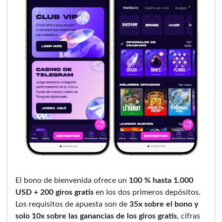
El bono de bienvenida ofrece un
100 % hasta 1.000
USD + 200 giros gratis
en los dos primeros depósitos.
Los requisitos de apuesta son de
35x sobre el bono y
solo 10x sobre las ganancias de los giros gratis
, cifras