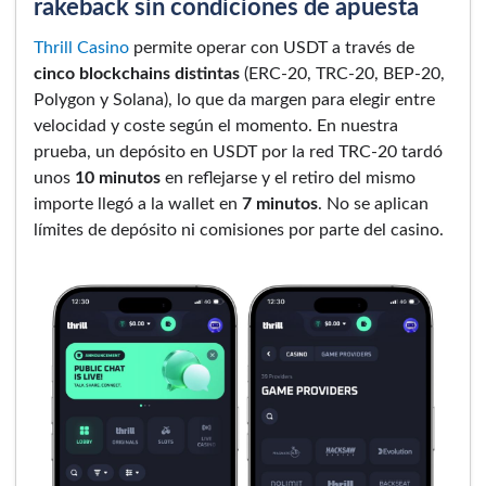
rakeback sin condiciones de apuesta
Thrill Casino
permite operar con USDT a través de
cinco blockchains distintas
(ERC-20, TRC-20, BEP-20,
Polygon y Solana), lo que da margen para elegir entre
velocidad y coste según el momento. En nuestra
prueba, un depósito en USDT por la red TRC-20 tardó
unos
10 minutos
en reflejarse y el retiro del mismo
importe llegó a la wallet en
7 minutos
. No se aplican
límites de depósito ni comisiones por parte del casino.