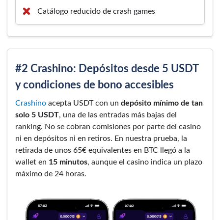
Catálogo reducido de crash games
#2 Crashino: Depósitos desde 5 USDT
y condiciones de bono accesibles
Crashino
acepta USDT con un
depósito mínimo de tan
solo 5 USDT
, una de las entradas más bajas del
ranking. No se cobran comisiones por parte del casino
ni en depósitos ni en retiros. En nuestra prueba, la
retirada de unos 65€ equivalentes en BTC llegó a la
wallet en
15 minutos
, aunque el casino indica un plazo
máximo de 24 horas.