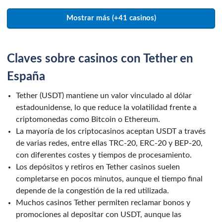
Mostrar más (+41 casinos)
Claves sobre casinos con Tether en
España
Tether (USDT) mantiene un valor vinculado al dólar
estadounidense, lo que reduce la volatilidad frente a
criptomonedas como Bitcoin o Ethereum.
La mayoría de los criptocasinos aceptan USDT a través
de varias redes, entre ellas TRC-20, ERC-20 y BEP-20,
con diferentes costes y tiempos de procesamiento.
Los depósitos y retiros en Tether casinos suelen
completarse en pocos minutos, aunque el tiempo final
depende de la congestión de la red utilizada.
Muchos casinos Tether permiten reclamar bonos y
promociones al depositar con USDT, aunque las