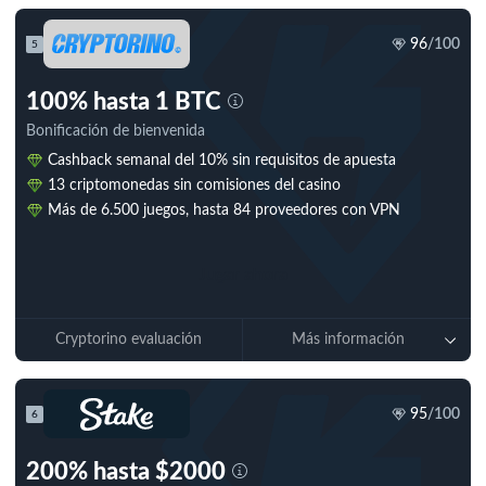
96
/100
5
100% hasta 1 BTC
Bonificación de bienvenida
Cashback semanal del 10% sin requisitos de apuesta
13 criptomonedas sin comisiones del casino
Más de 6.500 juegos, hasta 84 proveedores con VPN
Jugar ahora
Cryptorino evaluación
Más información
95
/100
6
200% hasta $2000