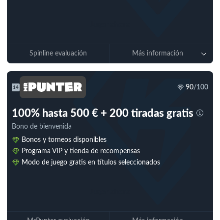
Jugar ahora
Spinline evaluación
Más información
90
/100
14
100% hasta 500 € + 200 tiradas gratis
Bono de bienvenida
Bonos y torneos disponibles
Programa VIP y tienda de recompensas
Modo de juego gratis en títulos seleccionados
Jugar ahora