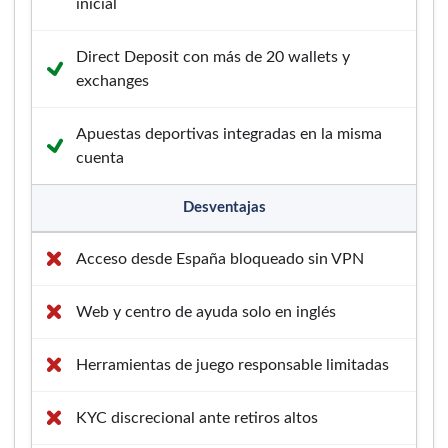
inicial
Direct Deposit con más de 20 wallets y
exchanges
Apuestas deportivas integradas en la misma
cuenta
Desventajas
Acceso desde España bloqueado sin VPN
Web y centro de ayuda solo en inglés
Herramientas de juego responsable limitadas
KYC discrecional ante retiros altos