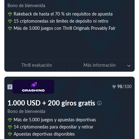
Bono de bienvenida
Rakeback de hasta el 70 % sin requisitos de apuesta
15 criptomonedas sin límites de depósito ni retiro
Más de 3.000 juegos con Thrill Originals Provably Fair
Jugar ahora
Thrill evaluación
Más información
98
/100
2
1.000 USD + 200 giros gratis
Bono de bienvenida
Más de 5.000 juegos y apuestas deportivas
14 criptomonedas para depositar y retirar
Apuestas deportivas disponibles