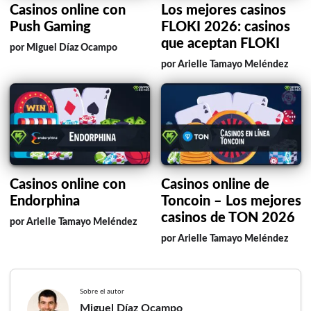
Casinos online con
Los mejores casinos
Push Gaming
FLOKI 2026: casinos
que aceptan FLOKI
por Miguel Díaz Ocampo
por Arielle Tamayo Meléndez
Casinos online con
Casinos online de
Endorphina
Toncoin – Los mejores
casinos de TON 2026
por Arielle Tamayo Meléndez
por Arielle Tamayo Meléndez
Sobre el autor
Miguel Díaz Ocampo