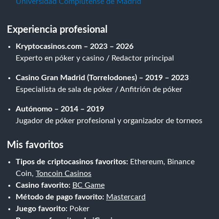
Universidad Complutense de Madrid
Experiencia profesional
Kryptocasinos.com – 2023 – 2026
Experto en póker y casino / Redactor principal
Casino Gran Madrid (Torrelodones) – 2019 – 2023
Especialista de sala de póker / Anfitrión de póker
Autónomo – 2014 – 2019
Jugador de póker profesional y organizador de torneos
Mis favoritos
Tipos de criptocasinos favoritos:
Ethereum, Binance
Coin,
Toncoin Casinos
Casino favorito:
BC Game
Método de pago favorito:
Mastercard
Juego favorito:
Poker