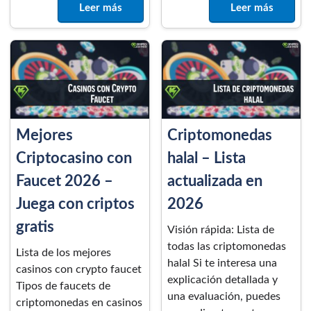
Leer más
Leer más
Mejores
Criptomonedas
Criptocasino con
halal – Lista
Faucet 2026 –
actualizada en
Juega con criptos
2026
gratis
Visión rápida: Lista de
todas las criptomonedas
Lista de los mejores
halal Si te interesa una
casinos con crypto faucet
explicación detallada y
Tipos de faucets de
una evaluación, puedes
criptomonedas en casinos