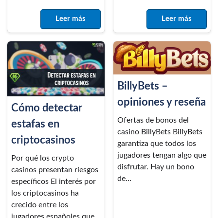
Leer más
Leer más
BillyBets –
opiniones y reseña
Cómo detectar
Ofertas de bonos del
estafas en
casino BillyBets BillyBets
criptocasinos
garantiza que todos los
jugadores tengan algo que
Por qué los crypto
disfrutar. Hay un bono
casinos presentan riesgos
de…
específicos El interés por
los criptocasinos ha
crecido entre los
jugadores españoles que…