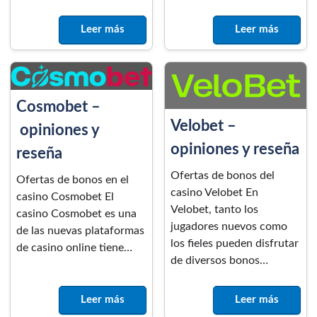
Leer más
Leer más
Cosmobet –
Velobet –
opiniones y
opiniones y reseña
reseña
Ofertas de bonos del
Ofertas de bonos en el
casino Velobet En
casino Cosmobet El
Velobet, tanto los
casino Cosmobet es una
jugadores nuevos como
de las nuevas plataformas
los fieles pueden disfrutar
de casino online tiene…
de diversos bonos…
Leer más
Leer más