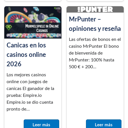
MrPunter –
opiniones y reseña
Las ofertas de bonos en el
Canicas en los
casino MrPunter El bono
de bienvenida de
casinos online
MrPunter: 100% hasta
2026
500 € + 200…
Los mejores casinos
online con juegos de
canicas El ganador de la
prueba: Empire.io
Empire.io se dio cuenta
pronto de…
Leer más
Leer más