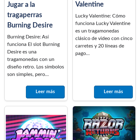
Valentine
Jugar a la
tragaperras
Lucky Valentine: Cómo
funciona Lucky Valentine
Burning Desire
es un tragamonedas
Burning Desire: Así
clásico de video con cinco
funciona El slot Burning
carretes y 20 líneas de
Desire es una
pago…
tragamonedas con un
diseño retro. Los símbolos
son simples, pero…
Leer más
Leer más