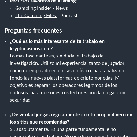
Recursos favoritos de iGaming:
Gambling Insider
- News
The Gambling Files
- Podcast
Preguntas frecuentes
¿Qué es lo más interesante de tu trabajo en
kryptocasinos.com?
Lo más fascinante es, sin duda, el trabajo de
investigación. Utilizo mi experiencia, tanto de jugador
como de empleado en un casino físico, para analizar a
fondo las nuevas plataformas de criptomonedas. Mi
objetivo es separar los operadores legítimos de los
dudosos, para que nuestros lectores puedan jugar con
seguridad.
¿De verdad juegas regularmente con tu propio dinero en
los sitios que recomiendas?
Sí, absolutamente. Es una parte fundamental e no
negociable de mi trabajo. No puedo recomendar un sitio