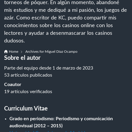
torneos de póquer. En algún momento, abandoné
mis estudios y me dediqué a mi pasión, los juegos de
azár. Como escritor de KC, puedo compartir mis
conocimientos sobre los casinos online con los
lectores y ayudar a desenmascarar los casinos
dudosos.
Home
Archives for Miguel Díaz Ocampo
Sobre el autor
Parte del equipo desde 1 de marzo de 2023
53 artículos publicados
Coautor
19 artículos verificados
Curriculum Vitae
Grado en periodismo: Periodismo y comunicación
audiovisual (2012 – 2015)