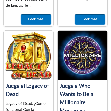
de Egipto. Te…
Leer más
Leer más
Juega al Legacy of
Juega a Who
Dead
Wants to Be a
Millionaire
Legacy of Dead: ¡Cómo
funciona! Con la
Megaways