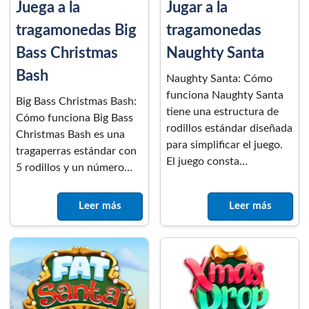
Juega a la
Jugar a la
tragamonedas Big
tragamonedas
Bass Christmas
Naughty Santa
Bash
Naughty Santa: Cómo
funciona Naughty Santa
Big Bass Christmas Bash:
tiene una estructura de
Cómo funciona Big Bass
rodillos estándar diseñada
Christmas Bash es una
para simplificar el juego.
tragaperras estándar con
El juego consta…
5 rodillos y un número…
Leer más
Leer más