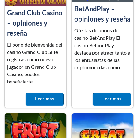
BetAndPlay –
Grand Club Casino
opiniones y reseña
– opiniones y
Ofertas de bonos del
reseña
casino BetAndPlay El
El bono de bienvenida del
casino BetandPlay
casino Grand Club Si te
destaca por atraer tanto a
registras como nuevo
los entusiastas de las
jugador en Grand Club
criptomonedas como…
Casino, puedes
beneficiarte…
Leer más
Leer más