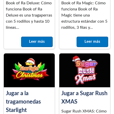
Book of Ra Deluxe: Cómo
Book of Ra Magic: Cómo
funciona Book of Ra
funciona Book of Ra
Deluxe es una tragaperras
Magic tiene una
con 5 rodillos y hasta 10
estructura estándar con 5
líneas…
rodillos, 3 filas y…
Leer más
Leer más
Jugar a la
Jugar a Sugar Rush
tragamonedas
XMAS
Starlight
Sugar Rush XMAS: Cómo