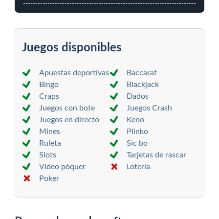
Juegos disponibles
Apuestas deportivas
Baccarat
Bingo
Blackjack
Craps
Dados
Juegos con bote
Juegos Crash
Juegos en directo
Keno
Mines
Plinko
Ruleta
Sic bo
Slots
Tarjetas de rascar
Vídeo póquer
Lotería
Poker