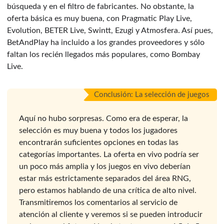
Pragmatic Play
búsqueda y en el filtro de fabricantes. No obstante, la
Live
oferta básica es muy buena, con Pragmatic Play Live,
Evolution, BETER Live, Swintt, Ezugi y Atmosfera. Así pues,
Printstudios
ProspectGaming
BetAndPlay ha incluido a los grandes proveedores y sólo
faltan los recién llegados más populares, como Bombay
Live.
Push Gaming
Red Tiger Gaming
Conclusión: La selección de juegos
Reflex Gaming
Relax Gaming
Aquí no hubo sorpresas. Como era de esperar, la
selección es muy buena y todos los jugadores
encontrarán suficientes opciones en todas las
RetroGaming
Rubyplay
categorías importantes. La oferta en vivo podría ser
un poco más amplia y los juegos en vivo deberían
estar más estrictamente separados del área RNG,
Silverback
Slotmill
pero estamos hablando de una crítica de alto nivel.
Transmitiremos los comentarios al servicio de
atención al cliente y veremos si se pueden introducir
Smartsoft
Spade Gaming