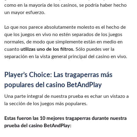
como en la mayoría de los casinos, se podría haber hecho
un mayor esfuerzo.
Big Time Gaming
Blue Guru Games
Lo que nos parece absolutamente molesto es el hecho de
que los juegos en vivo no estén separados de los juegos
normales, de modo que simplemente están en medio en
Boomerangstudios
Booming Games
cuanto
utilizas uno de los filtros.
Sólo puedes ver la
separación en la vista general principal del casino en vivo.
Bulletproof
CT Gaming
Player’s Choice: Las tragaperras más
populares del casino BetAndPlay
ElCasino
Electric Elephant
Una parte integral de nuestra prueba es echar un vistazo a
la sección de los juegos más populares.
Endorphina
Evolution Gaming
Estas fueron las 10 mejores tragaperras durante nuestra
prueba del casino BetAndPlay:
Evoplay
Ezugi
Entertainment