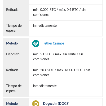
mín. 0,002 BTC / máx. 0,4 BTC / sin
Yggdrasil
Zillion
comisiones
inmediatamente
Tether Casinos
mín. 5 USDT / máx. sin límite / sin
comisiones
mín. 20 USDT / máx. 4.000 USDT / sin
comisiones
inmediatamente
Dogecoin
(DOGE)