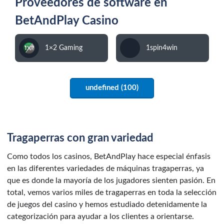
Proveedores de software en
BetAndPlay Casino
1×2 Gaming
1spin4win
3 Oaks Gaming
4the Player
undefined (100)
5Men Gaming
7mojos
Tragaperras con gran variedad
Absolute Live
Como todos los casinos, BetAndPlay hace especial énfasis
Acerun
Gaming
en las diferentes variedades de máquinas tragaperras, ya
que es donde la mayoría de los jugadores sienten pasión. En
total, vemos varios miles de tragaperras en toda la selección
Amatic
Amigo Gaming
de juegos del casino y hemos estudiado detenidamente la
categorización para ayudar a los clientes a orientarse.