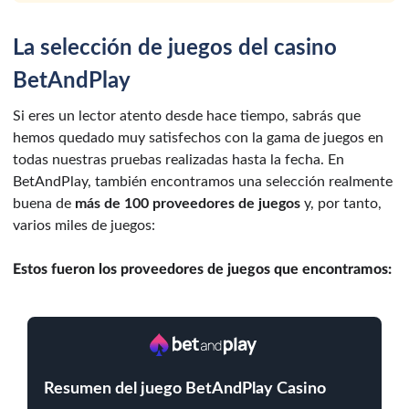
La selección de juegos del casino
BetAndPlay
Si eres un lector atento desde hace tiempo, sabrás que
hemos quedado muy satisfechos con la gama de juegos en
todas nuestras pruebas realizadas hasta la fecha. En
BetAndPlay, también encontramos una selección realmente
buena de
más de 100 proveedores de juegos
y, por tanto,
varios miles de juegos:
Estos fueron los proveedores de juegos que encontramos:
Resumen del juego BetAndPlay Casino