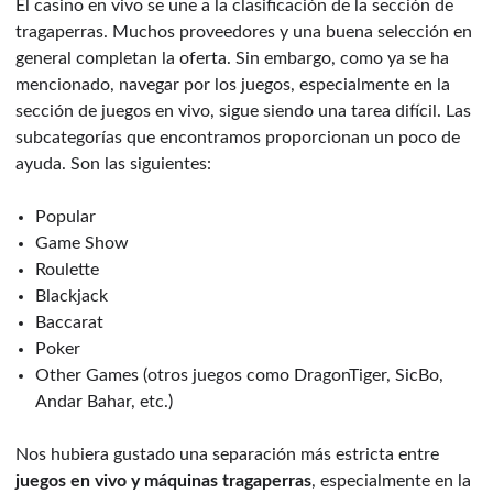
El casino en vivo se une a la clasificación de la sección de
NetGame
Nolimit City
tragaperras. Muchos proveedores y una buena selección en
general completan la oferta. Sin embargo, como ya se ha
mencionado, navegar por los juegos, especialmente en la
Novomatic
Nucleus Gaming
sección de juegos en vivo, sigue siendo una tarea difícil. Las
subcategorías que encontramos proporcionan un poco de
ayuda. Son las siguientes:
Octoplay
Onlyplay
Popular
Game Show
Petersons
Platipus
Roulette
Blackjack
Baccarat
Play’n Go
Playson
Poker
Other Games (otros juegos como DragonTiger, SicBo,
Andar Bahar, etc.)
Pocket Games Soft
Popiplay
Nos hubiera gustado una separación más estricta entre
juegos en vivo y máquinas tragaperras
, especialmente en la
Pragmatic Play