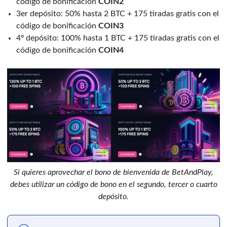
código de bonificación
COIN2
3er depósito: 50% hasta 2 BTC + 175 tiradas gratis con el
código de bonificación
COIN3
4º depósito: 100% hasta 1 BTC + 175 tiradas gratis con el
código de bonificación
COIN4
Si quieres aprovechar el bono de bienvenida de BetAndPlay,
debes utilizar un código de bono en el segundo, tercer o cuarto
depósito.