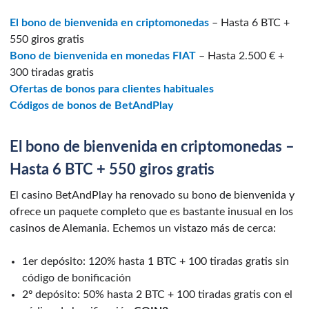
El bono de bienvenida en criptomonedas
– Hasta 6 BTC +
550 giros gratis
Bono de bienvenida en monedas FIAT
– Hasta 2.500 € +
300 tiradas gratis
Ofertas de bonos para clientes habituales
Códigos de bonos de BetAndPlay
El bono de bienvenida en criptomonedas –
Hasta 6 BTC + 550 giros gratis
El casino BetAndPlay ha renovado su bono de bienvenida y
ofrece un paquete completo que es bastante inusual en los
casinos de Alemania. Echemos un vistazo más de cerca:
1er depósito: 120% hasta 1 BTC + 100 tiradas gratis sin
código de bonificación
2º depósito: 50% hasta 2 BTC + 100 tiradas gratis con el