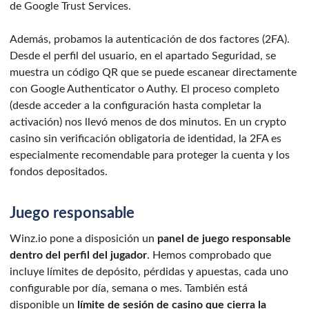
de Google Trust Services.
Además, probamos la autenticación de dos factores (2FA).
Desde el perfil del usuario, en el apartado Seguridad, se
muestra un código QR que se puede escanear directamente
con Google Authenticator o Authy. El proceso completo
(desde acceder a la configuración hasta completar la
activación) nos llevó menos de dos minutos. En un crypto
casino sin verificación obligatoria de identidad, la 2FA es
especialmente recomendable para proteger la cuenta y los
fondos depositados.
Juego responsable
Winz.io pone a disposición un
panel de juego responsable
dentro del perfil del jugador
. Hemos comprobado que
incluye límites de depósito, pérdidas y apuestas, cada uno
configurable por día, semana o mes. También está
disponible un
límite de sesión de casino que cierra la