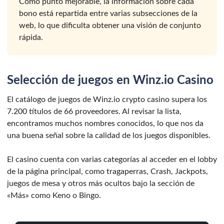
Como punto mejorable, la información sobre cada
bono está repartida entre varias subsecciones de la
web, lo que dificulta obtener una visión de conjunto
rápida.
Selección de juegos en Winz.io Casino
El catálogo de juegos de Winz.io crypto casino supera los
7.200 títulos de 66 proveedores. Al revisar la lista,
encontramos muchos nombres conocidos, lo que nos da
una buena señal sobre la calidad de los juegos disponibles.
El casino cuenta con varias categorías al acceder en el lobby
de la página principal, como tragaperras, Crash, Jackpots,
juegos de mesa y otros más ocultos bajo la sección de
«Más» como Keno o Bingo.