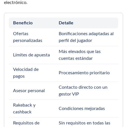
electrónico.
Beneficio
Detalle
Ofertas
Bonificaciones adaptadas al
personalizadas
perfil del jugador
Más elevados que las
Límites de apuesta
cuentas estándar
Velocidad de
Procesamiento prioritario
pagos
Contacto directo con un
Asesor personal
gestor VIP
Rakeback y
Condiciones mejoradas
cashback
Requisitos de
Sin requisitos en todas las