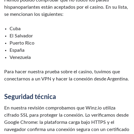
Hemos podido comprobar que no todos los países
hispanoparlantes están aceptados por el casino. En su lista,
se mencionan los siguientes:
Cuba
El Salvador
Puerto Rico
España
Venezuela
Para hacer nuestra prueba sobre el casino, tuvimos que
conectarnos a un VPN y hacer la conexión desde Argentina.
Seguridad técnica
En nuestra revisión comprobamos que Winz.io utiliza
cifrado SSL para proteger la conexión. Lo verificamos desde
Google Chrome: la plataforma carga bajo HTTPS y el
navegador confirma una conexión segura con un certificado