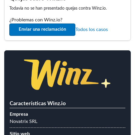
Todavía no se han presentado quejas contra Winz.io.
¿Problemas con Winz.io?
Enviar una reclamación
Todos los casos
Características Winz.io
Empresa
Novatrix SRL
Sitio web