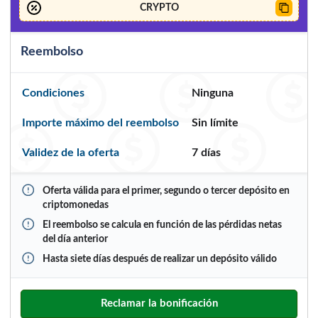
CRYPTO
Reembolso
Condiciones
Ninguna
Importe máximo del reembolso
Sin límite
Validez de la oferta
7 días
Oferta válida para el primer, segundo o tercer depósito en
criptomonedas
El reembolso se calcula en función de las pérdidas netas
del día anterior
Hasta siete días después de realizar un depósito válido
Reclamar la bonificación