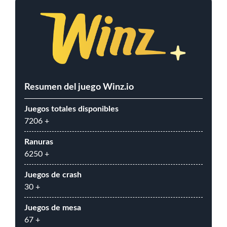
Resumen del juego Winz.io
Juegos totales disponibles
7206 +
Ranuras
6250 +
Juegos de crash
30 +
Juegos de mesa
67 +