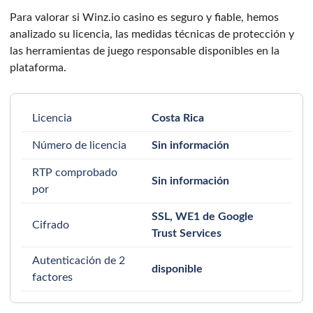
Para valorar si Winz.io casino es seguro y fiable, hemos
analizado su licencia, las medidas técnicas de protección y
las herramientas de juego responsable disponibles en la
plataforma.
Licencia
Costa Rica
Número de licencia
Sin información
RTP comprobado
Sin información
por
SSL, WE1 de Google
Cifrado
Trust Services
Autenticación de 2
disponible
factores