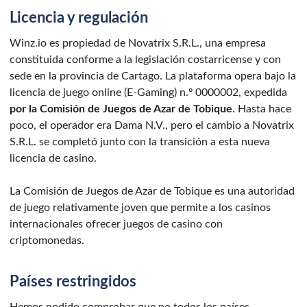
Licencia y regulación
Winz.io es propiedad de Novatrix S.R.L., una empresa
constituida conforme a la legislación costarricense y con
sede en la provincia de Cartago. La plataforma opera bajo la
licencia de juego online (E-Gaming) n.º 0000002, expedida
por la Comisión de Juegos de Azar de Tobique
. Hasta hace
poco, el operador era Dama N.V., pero el cambio a Novatrix
S.R.L. se completó junto con la transición a esta nueva
licencia de casino.
La Comisión de Juegos de Azar de Tobique es una autoridad
de juego relativamente joven que permite a los casinos
internacionales ofrecer juegos de casino con
criptomonedas.
Países restringidos