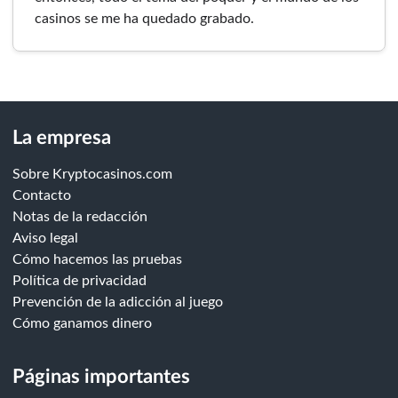
casinos se me ha quedado grabado.
La empresa
Sobre Kryptocasinos.com
Contacto
Notas de la redacción
Aviso legal
Cómo hacemos las pruebas
Política de privacidad
Prevención de la adicción al juego
Cómo ganamos dinero
Páginas importantes