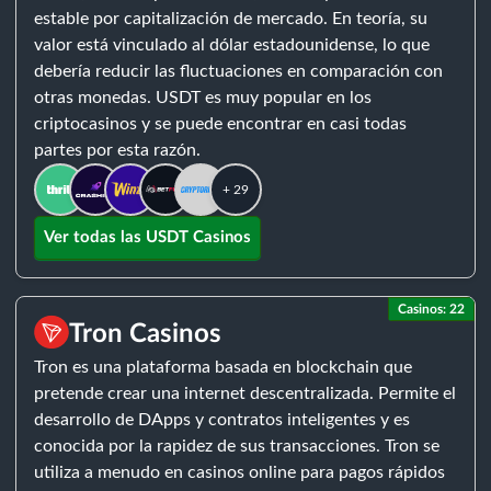
estable por capitalización de mercado. En teoría, su
valor está vinculado al dólar estadounidense, lo que
debería reducir las fluctuaciones en comparación con
otras monedas. USDT es muy popular en los
criptocasinos y se puede encontrar en casi todas
partes por esta razón.
+ 29
Ver todas las USDT Casinos
Casinos: 22
Tron Casinos
Tron es una plataforma basada en blockchain que
pretende crear una internet descentralizada. Permite el
desarrollo de DApps y contratos inteligentes y es
conocida por la rapidez de sus transacciones. Tron se
utiliza a menudo en casinos online para pagos rápidos