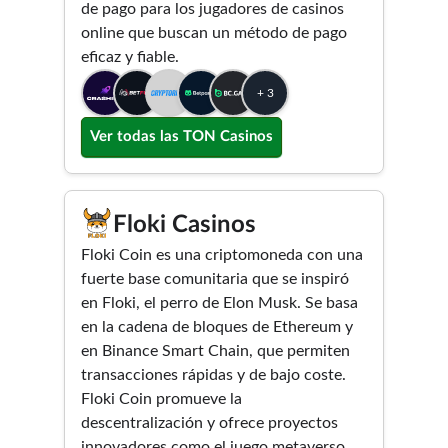
de pago para los jugadores de casinos
online que buscan un método de pago
eficaz y fiable.
+ 3
Ver todas las TON Casinos
Floki Casinos
Floki Coin es una criptomoneda con una
fuerte base comunitaria que se inspiró
en Floki, el perro de Elon Musk. Se basa
en la cadena de bloques de Ethereum y
en Binance Smart Chain, que permiten
transacciones rápidas y de bajo coste.
Floki Coin promueve la
descentralización y ofrece proyectos
innovadores como el juego metaverso