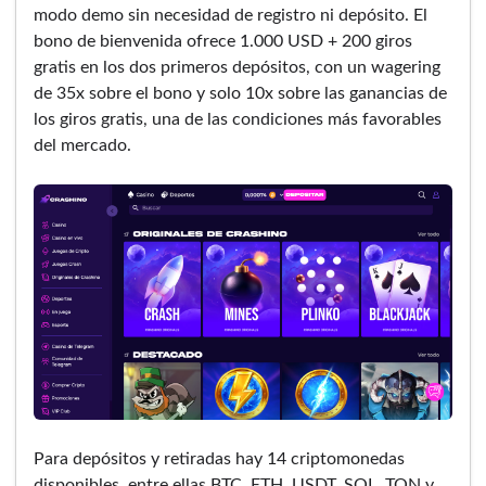
modo demo sin necesidad de registro ni depósito. El
bono de bienvenida ofrece 1.000 USD + 200 giros
gratis en los dos primeros depósitos, con un wagering
de 35x sobre el bono y solo 10x sobre las ganancias de
los giros gratis, una de las condiciones más favorables
del mercado.
Para depósitos y retiradas hay 14 criptomonedas
disponibles, entre ellas BTC, ETH, USDT, SOL, TON y