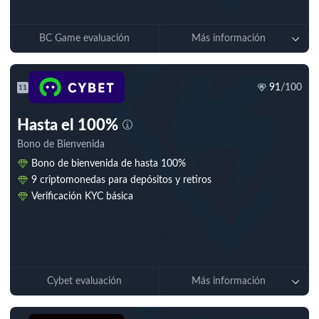
BC Game evaluación
Más información
91
/100
11
Hasta el 100%
Bono de Bienvenida
Bono de bienvenida de hasta 100%
9 criptomonedas para depósitos y retiros
Verificación KYC básica
Jugar ahora
Cybet evaluación
Más información