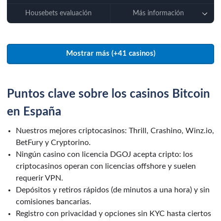
Housebets evaluación
Más información
Mostrar más (+41 casinos)
Puntos clave sobre los casinos Bitcoin
en España
Nuestros mejores criptocasinos: Thrill, Crashino, Winz.io,
BetFury y Cryptorino.
Ningún casino con licencia DGOJ acepta cripto: los
criptocasinos operan con licencias offshore y suelen
requerir VPN.
Depósitos y retiros rápidos (de minutos a una hora) y sin
comisiones bancarias.
Registro con privacidad y opciones sin KYC hasta ciertos