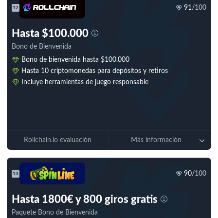
91
/100
12
Hasta $100.000
Bono de Bienvenida
Bono de bienvenida hasta $100.000
Hasta 10 criptomonedas para depósitos y retiros
Incluye herramientas de juego responsable
Jugar ahora
Rollchain.io evaluación
Más información
90
/100
13
Hasta 1800€ y 800 giros gratis
Paquete Bono de Bienvenida