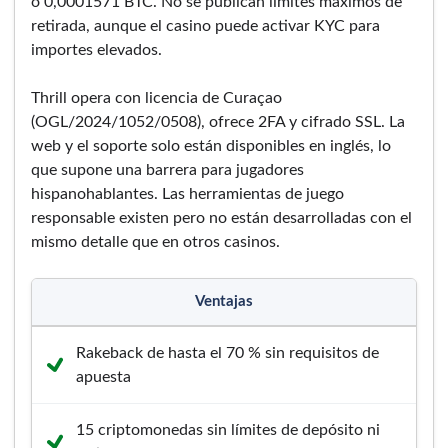
o 0,0001571 BTC. No se publican límites máximos de
retirada, aunque el casino puede activar KYC para
importes elevados.
Thrill opera con licencia de Curaçao
(OGL/2024/1052/0508), ofrece 2FA y cifrado SSL. La
web y el soporte solo están disponibles en inglés, lo
que supone una barrera para jugadores
hispanohablantes. Las herramientas de juego
responsable existen pero no están desarrolladas con el
mismo detalle que en otros casinos.
Ventajas
Rakeback de hasta el 70 % sin requisitos de
apuesta
15 criptomonedas sin límites de depósito ni