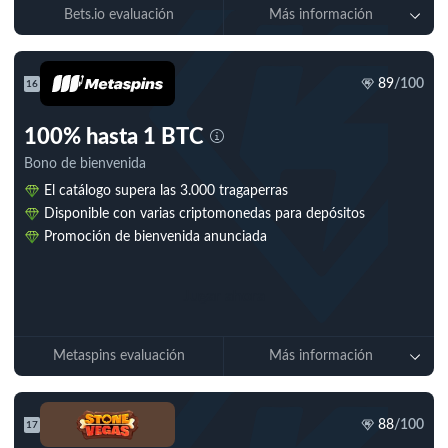
Bets.io evaluación
Más información
89
/100
16
100% hasta 1 BTC
Bono de bienvenida
El catálogo supera las 3.000 tragaperras
Disponible con varias criptomonedas para depósitos
Promoción de bienvenida anunciada
Jugar ahora
Metaspins evaluación
Más información
88
/100
17