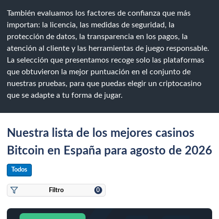
También evaluamos los factores de confianza que más
importan: la licencia, las medidas de seguridad, la
protección de datos, la transparencia en los pagos, la
atención al cliente y las herramientas de juego responsable.
La selección que presentamos recoge solo las plataformas
que obtuvieron la mejor puntuación en el conjunto de
nuestras pruebas, para que puedas elegir un criptocasino
que se adapte a tu forma de jugar.
Nuestra lista de los mejores casinos
Bitcoin en España para agosto de 2026
Todos
Filtro
0