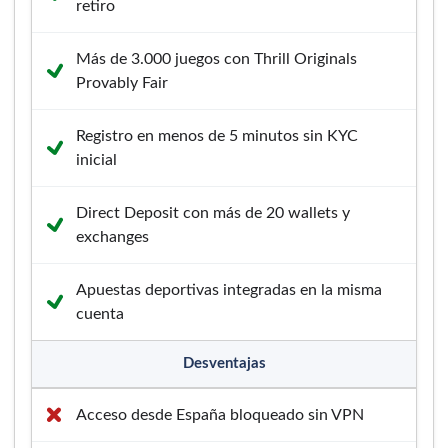
retiro
Más de 3.000 juegos con Thrill Originals
Provably Fair
Registro en menos de 5 minutos sin KYC
inicial
Direct Deposit con más de 20 wallets y
exchanges
Apuestas deportivas integradas en la misma
cuenta
Desventajas
Acceso desde España bloqueado sin VPN