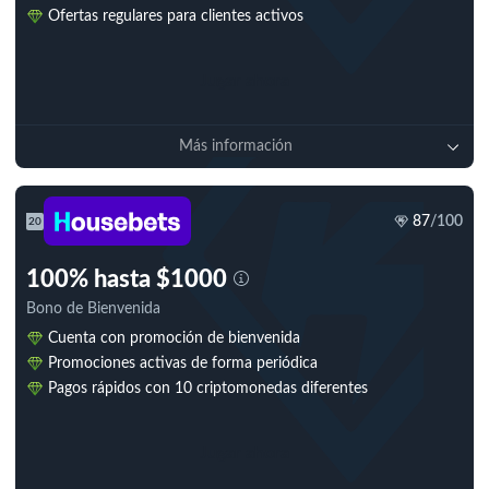
Ofertas regulares para clientes activos
Jugar ahora
Más información
87
/100
20
100% hasta $1000
Bono de Bienvenida
Cuenta con promoción de bienvenida
Promociones activas de forma periódica
Pagos rápidos con 10 criptomonedas diferentes
Jugar ahora