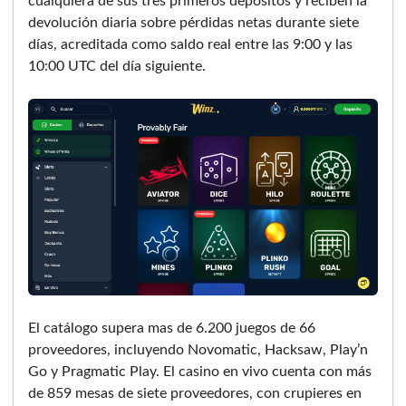
cualquiera de sus tres primeros depósitos y reciben la
devolución diaria sobre pérdidas netas durante siete
días, acreditada como saldo real entre las 9:00 y las
10:00 UTC del día siguiente.
El catálogo supera mas de 6.200 juegos de 66
proveedores, incluyendo Novomatic, Hacksaw, Play’n
Go y Pragmatic Play. El casino en vivo cuenta con más
de 859 mesas de siete proveedores, con crupieres en