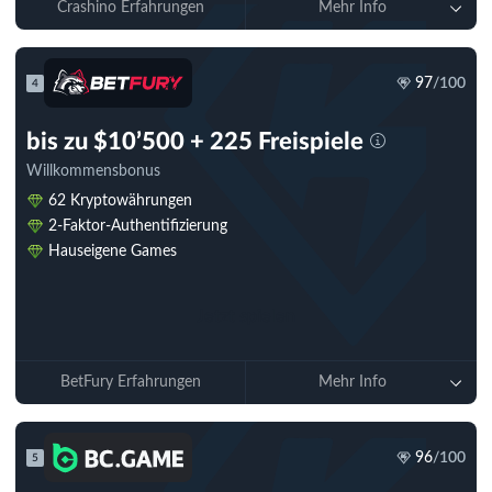
Crashino Erfahrungen
Mehr Info
97
/100
4
bis zu $10’500 + 225 Freispiele
Willkommensbonus
62 Kryptowährungen
2-Faktor-Authentifizierung
Hauseigene Games
Jetzt spielen
BetFury Erfahrungen
Mehr Info
96
/100
5