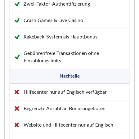
Zwei-Faktor-Authentifizierung
Crash Games & Live Casino
Rakeback-System als Hauptbonus
Gebührenfreie Transaktionen ohne
Einzahlungslimits
Nachteile
Hilfecenter nur auf Englisch verfügbar
Begrenzte Anzahl an Bonusangeboten
Website und Hilfecenter nur auf Englisch