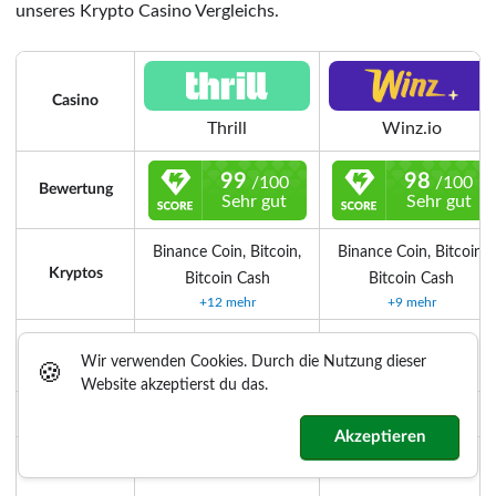
unseres Krypto Casino Vergleichs.
Casino
Thrill
Winz.io
99
98
/100
/100
Bewertung
Sehr gut
Sehr gut
Binance Coin, Bitcoin,
Binance Coin, Bitcoin,
Kryptos
Bitcoin Cash
Bitcoin Cash
+12 mehr
+9 mehr
Gravity Unleashed
Firma
Novatrix SRL
Wir verwenden Cookies. Durch die Nutzung dieser
B.V
🍪
Website akzeptierst du das.
Reg.
Anjouan Casinos
Tobique
Akzeptieren
Lizenznummer
ALSI-202506019-FI1
k.A.