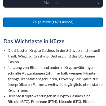
Mehr Info
Zeige mehr (+47 Casinos)
Das Wichtigste in Kürze
Die 5 besten Krypto Casinos in der Schweiz sind aktuell
Thrill, Winz.io., Crashino, BetFury und das BC. Game
Casino.
Nutzung von Bitcoin und anderen Kryptowährungen,
schnelle Auszahlungen (oft innerhalb weniger Minuten),
geringe Transaktionsgebühren, Provably Fair Spiele zur
überprüfbaren Fairness, weltweit zugänglich, ohne starke
Regulierung.
Beliebte Kryptowährungen in Krypto Casinos sind
Bitcoin (BTC), Ethereum (ETH), Litecoin (LTC), Bitcoin