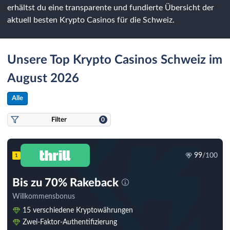
erhältst du eine transparente und fundierte Übersicht der
aktuell besten Krypto Casinos für die Schweiz.
Unsere Top Krypto Casinos Schweiz im
August 2026
Alle
Filter
0
99
/100
1
Bis zu 70% Rakeback
Willkommensbonus
15 verschiedene Kryptowährungen
Zwei-Faktor-Authentifizierung