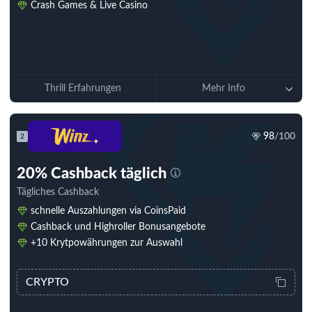
Crash Games & Live Casino
Jetzt spielen
Thrill Erfahrungen
Mehr Info
98
/100
2
20% Cashback täglich
Tägliches Cashback
schnelle Auszahlungen via CoinsPaid
Cashback und Highroller Bonusangebote
+10 Krytpowährungen zur Auswahl
CRYPTO