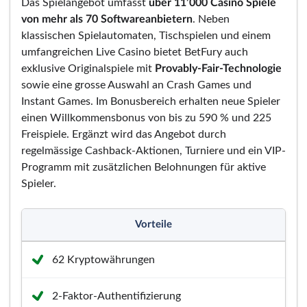
Das Spielangebot umfasst
über 11’000 Casino Spiele
von mehr als 70 Softwareanbietern
. Neben
klassischen Spielautomaten, Tischspielen und einem
umfangreichen Live Casino bietet BetFury auch
exklusive Originalspiele mit
Provably-Fair-Technologie
sowie eine grosse Auswahl an Crash Games und
Instant Games. Im Bonusbereich erhalten neue Spieler
einen Willkommensbonus von bis zu 590 % und 225
Freispiele. Ergänzt wird das Angebot durch
regelmässige Cashback-Aktionen, Turniere und ein VIP-
Programm mit zusätzlichen Belohnungen für aktive
Spieler.
Vorteile
62 Kryptowährungen
2-Faktor-Authentifizierung