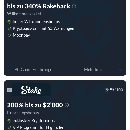
bis zu 340% Rakeback
Willkommenspaket
hoher Willkommensbonus
Kryptoauswahl mit 60 Währungen
Moonpay
Jetzt spielen
BC Game Erfahrungen
Mehr Info
95
/100
6
200% bis zu $2’000
Einzahlungsbonus
exklusiver Kryptobonus
VIP Programm für Highroller