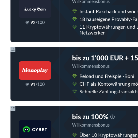
Willkommensbonus
Instant Rakeback und wöc
18 hauseigene Provably-Fai
92
/100
11 Kryptowährungen und u
Netzwerken
11
bis zu 1'000 EUR + 15
Willkommensbonus
Reload und Freispiel-Boni
CHF als Kontowährung mö
91
/100
Schnelle Zahlungstransakt
12
bis zu 100%
Willkommensbonus
Über 10 Kryptowährungen 