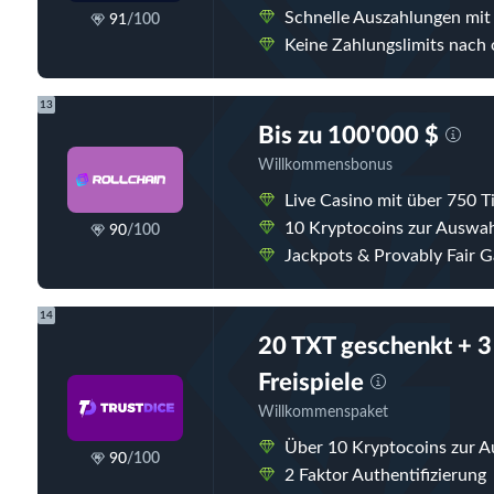
Schnelle Auszahlungen mit
91
/100
Keine Zahlungslimits nach
13
Bis zu 100'000 $
Willkommensbonus
Live Casino mit über 750 T
10 Kryptocoins zur Auswa
90
/100
Jackpots & Provably Fair 
14
20 TXT geschenkt + 
Freispiele
Willkommenspaket
Über 10 Kryptocoins zur 
90
/100
2 Faktor Authentifizierung