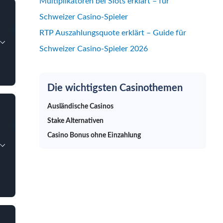
Multiplikatoren bei Slots erklärt – für
Schweizer Casino-Spieler
RTP Auszahlungsquote erklärt – Guide für
Schweizer Casino-Spieler 2026
Die wichtigsten Casinothemen
Ausländische Casinos
Stake Alternativen
Casino Bonus ohne Einzahlung