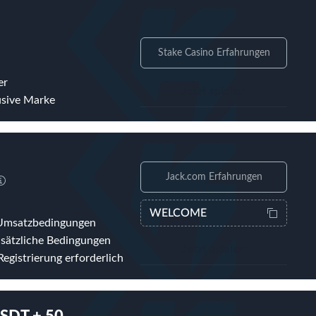
Stake Casino Erfahrungen
er
Jetzt spielen
usive Marke
Jack.com Erfahrungen
WELCOME
e Umsatzbedingungen
sätzliche Bedingungen
Jetzt spielen
Registrierung erforderlich