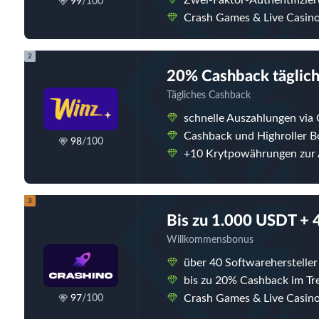
Zwei-Faktor-Authentifizie
99
/100
Crash Games & Live Casin
2
20% Cashback täglic
Tägliches Cashback
schnelle Auszahlungen via
Cashback und Highroller 
98
/100
+10 Krytpowährungen zur
3
Bis zu 1.000 USDT + 
Willkommensbonus
über 40 Softwarehersteller
bis zu 20% Cashback im T
Crash Games & Live Casin
97
/100