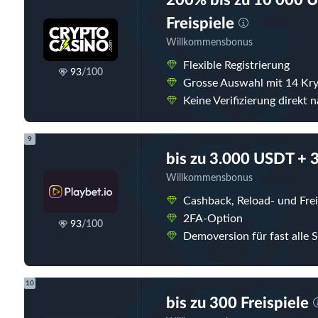
200% bis zu 10'000 
Freispiele
Willkommensbonus
Flexible Registrierung
93
/100
Grosse Auswahl mit 14 Kr
Keine Verifizierung direkt
9
bis zu 3.000 USDT + 
Willkommensbonus
Cashback, Reload- und Frei
2FA-Option
93
/100
Demoversion für fast alle S
10
bis zu 300 Freispiele