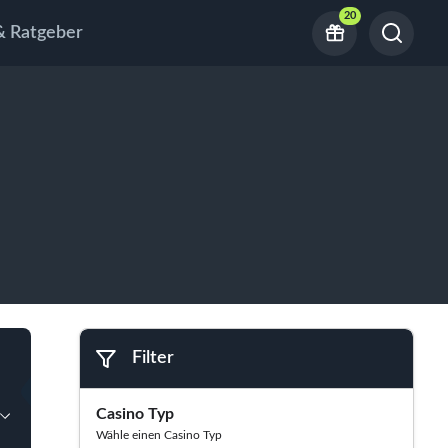
20
 Ratgeber
Filter
Casino Typ
Wähle einen Casino Typ