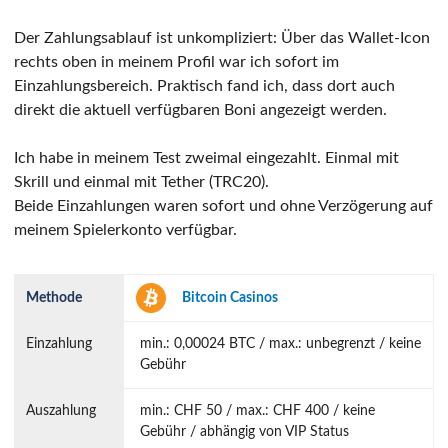
Der Zahlungsablauf ist unkompliziert: Über das Wallet-Icon
rechts oben in meinem Profil war ich sofort im
TaDa Gaming
Thunderkick
Einzahlungsbereich. Praktisch fand ich, dass dort auch
direkt die aktuell verfügbaren Boni angezeigt werden.
Thunderspin
Tom Horn Gaming
Ich habe in meinem Test zweimal eingezahlt. Einmal mit
Skrill und einmal mit Tether (TRC20).
Beide Einzahlungen waren sofort und ohne Verzögerung auf
Tornado Games
Triple Cherry
meinem Spielerkonto verfügbar.
Truelab
Turbo Games
Bitcoin Casinos
min.: 0,00024 BTC / max.: unbegrenzt / keine
Win Fast
Winfinity
Gebühr
min.: CHF 50 / max.: CHF 400 / keine
Yggdrasil
Zillion
Gebühr / abhängig von VIP Status