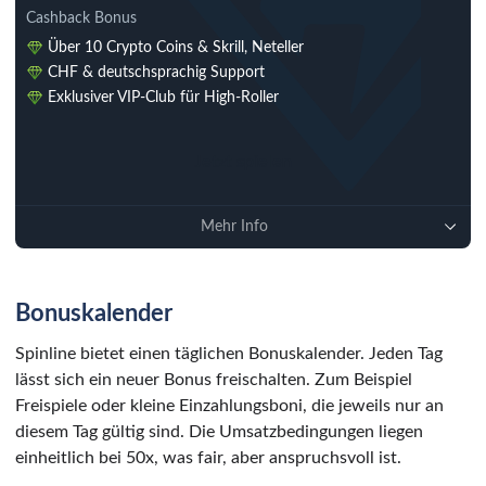
Cashback Bonus
Über 10 Crypto Coins & Skrill, Neteller
CHF & deutschsprachig Support
Exklusiver VIP-Club für High-Roller
Jetzt spielen
Mehr Info
Bonuskalender
Spinline bietet einen täglichen Bonuskalender. Jeden Tag
lässt sich ein neuer Bonus freischalten. Zum Beispiel
Freispiele oder kleine Einzahlungsboni, die jeweils nur an
diesem Tag gültig sind. Die Umsatzbedingungen liegen
einheitlich bei 50x, was fair, aber anspruchsvoll ist.