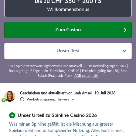
bis zu CHF 350 + 200 FS
Willkommensbonus
Zum Casino
Unser Test
18+ | Spiele verantwortungsbewusst und massvoll. | | Umsatzbedingungen:: 50 x |
Bonus gültig:: 7 Tage | min. Einzahlung:: CHF 20 | Freispiele gültig für: : Big Bass
Splash (Pragmatic Play) |
AGB gelten, 18+
Geschrieben und aktualisiert von Leah Amsel · 10. Juli 2026
Werbetransparenz
Hinweis
|
Unser Urteil zu Spinline Casino 2026
Was mir an Spinline gefällt, ist die Mischung aus grosser
Spielauswahl und unkomplizierter Nutzung. Alles läuft schnell,