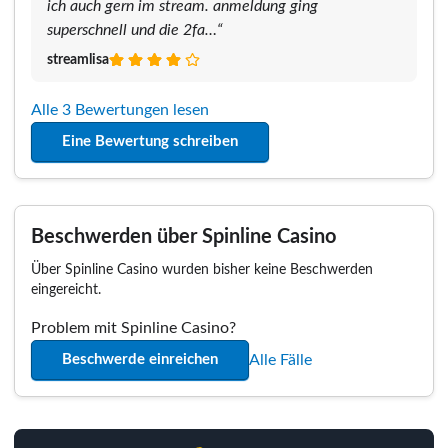
ich auch gern im stream. anmeldung ging
superschnell und die 2fa…“
streamlisa
Alle 3 Bewertungen lesen
Eine Bewertung schreiben
Beschwerden über Spinline Casino
Über Spinline Casino wurden bisher keine Beschwerden
eingereicht.
Problem mit Spinline Casino?
Beschwerde einreichen
Alle Fälle