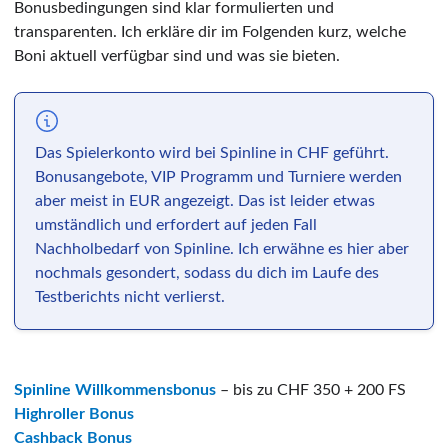
Bonusbedingungen sind klar formulierten und
transparenten. Ich erkläre dir im Folgenden kurz, welche
Boni aktuell verfügbar sind und was sie bieten.
Das Spielerkonto wird bei Spinline in CHF geführt.
Bonusangebote, VIP Programm und Turniere werden
aber meist in EUR angezeigt. Das ist leider etwas
umständlich und erfordert auf jeden Fall
Nachholbedarf von Spinline. Ich erwähne es hier aber
nochmals gesondert, sodass du dich im Laufe des
Testberichts nicht verlierst.
Spinline Willkommensbonus
– bis zu CHF 350 + 200 FS
Highroller Bonus
Cashback Bonus