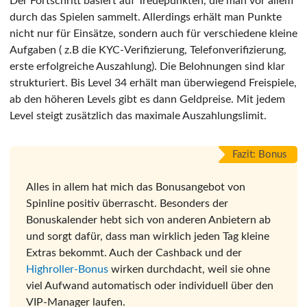
Der Fortschritt basiert auf Treuepunkten, die man vor allem
durch das Spielen sammelt. Allerdings erhält man Punkte
nicht nur für Einsätze, sondern auch für verschiedene kleine
Aufgaben ( z.B die KYC-Verifizierung, Telefonverifizierung,
erste erfolgreiche Auszahlung). Die Belohnungen sind klar
strukturiert. Bis Level 34 erhält man überwiegend Freispiele,
ab den höheren Levels gibt es dann Geldpreise. Mit jedem
Level steigt zusätzlich das maximale Auszahlungslimit.
Fazit: Bonus
Alles in allem hat mich das Bonusangebot von
Spinline positiv überrascht. Besonders der
Bonuskalender hebt sich von anderen Anbietern ab
und sorgt dafür, dass man wirklich jeden Tag kleine
Extras bekommt. Auch der Cashback und der
Highroller-Bonus
wirken durchdacht, weil sie ohne
viel Aufwand automatisch oder individuell über den
VIP-Manager laufen.