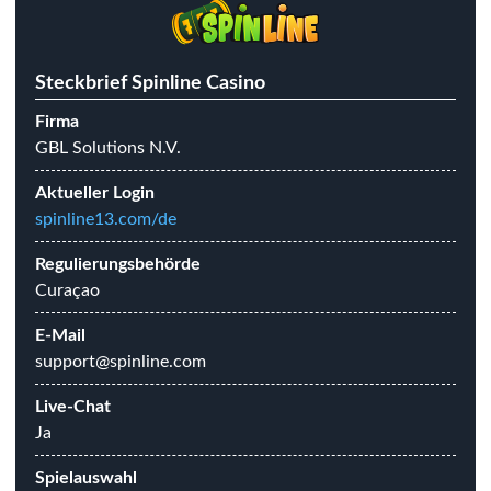
Steckbrief Spinline Casino
Firma
GBL Solutions N.V.
Aktueller Login
spinline13.com/de
Regulierungsbehörde
Curaçao
E-Mail
support@spinline.com
Live-Chat
Ja
Spielauswahl