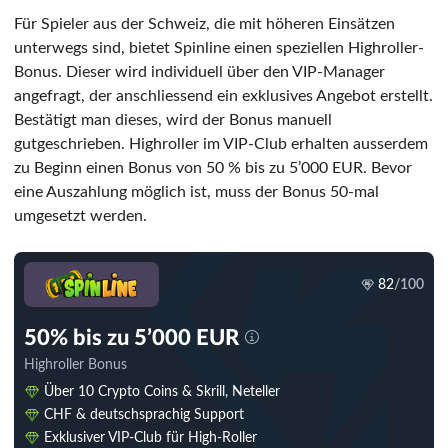
Für Spieler aus der Schweiz, die mit höheren Einsätzen
unterwegs sind, bietet Spinline einen speziellen Highroller-
Bonus. Dieser wird individuell über den VIP-Manager
angefragt, der anschliessend ein exklusives Angebot erstellt.
Bestätigt man dieses, wird der Bonus manuell
gutgeschrieben. Highroller im VIP-Club erhalten ausserdem
zu Beginn einen Bonus von 50 % bis zu 5’000 EUR. Bevor
eine Auszahlung möglich ist, muss der Bonus 50-mal
umgesetzt werden.
82
/100
50% bis zu 5’000 EUR
Highroller Bonus
Über 10 Crypto Coins & Skrill, Neteller
CHF & deutschsprachig Support
Exklusiver VIP-Club für High-Roller