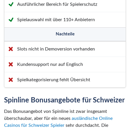
Ausführlicher Bereich für Spielerschutz
Spielauswahl mit über 110+ Anbietern
Nachteile
Slots nicht in Demoversion vorhanden
Kundensupport nur auf Englisch
Spielkategorisierung fehlt Übersicht
Spinline Bonusangebote für Schweizer
Das Bonusangebot von Spinline ist zwar insgesamt
überschaubar, aber für ein neues
ausländische Online
Casinos für Schweizer Spieler
sehr durchdacht. Die