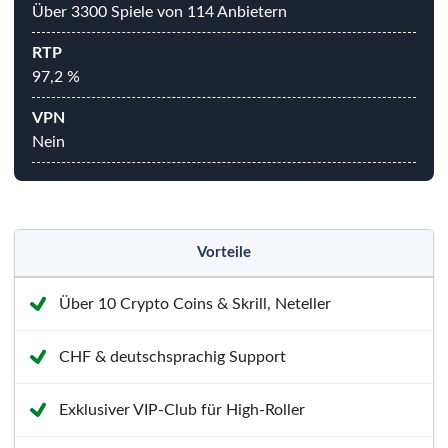
Über 3300 Spiele von 114 Anbietern
RTP
97,2 %
VPN
Nein
Vorteile
Über 10 Crypto Coins & Skrill, Neteller
CHF & deutschsprachig Support
Exklusiver VIP-Club für High-Roller