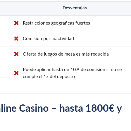
Desventajas
Restricciones geográficas fuertes
Comisión por inactividad
Oferta de juegos de mesa es más reducida
Puede aplicar hasta un 10% de comisión si no se
cumple el 1x del depósito
line Casino – hasta 1800€ y