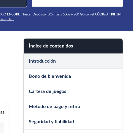
CÓDIGO ENCORE | Tercer Depósito: 50% hasta 500€ + 200 GG con el CÓDIGO TRIFUN |
s T&C, 18+
Índice de contenidos
Introducción
Bono de bienvenida
Cartera de juegos
Método de pago y retiro
ñas
Seguridad y fiabilidad