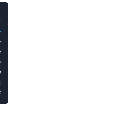
.
m
o
m
í
s
%
o