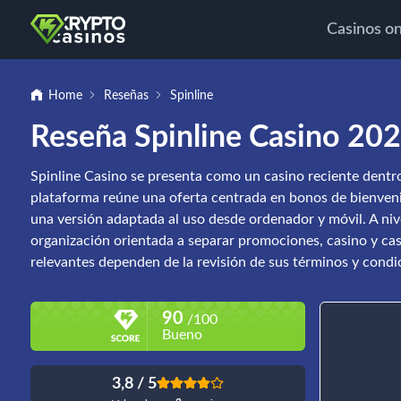
Casinos on
Home
Reseñas
Spinline
Reseña Spinline Casino 20
Spinline Casino se presenta como un casino reciente dentro
plataforma reúne una oferta centrada en bonos de bienveni
una versión adaptada al uso desde ordenador y móvil. A nive
organización orientada a separar promociones, casino y cas
relevantes dependen de la revisión de sus términos y condi
90
/100
Bueno
3,8 / 5