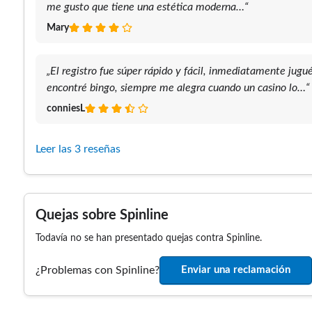
me gusto que tiene una estética moderna…“
Mary
„El registro fue súper rápido y fácil, inmediatamente jug
encontré bingo, siempre me alegra cuando un casino lo…“
conniesL
Leer las 3 reseñas
Quejas sobre Spinline
Todavía no se han presentado quejas contra Spinline.
¿Problemas con Spinline?
Enviar una reclamación