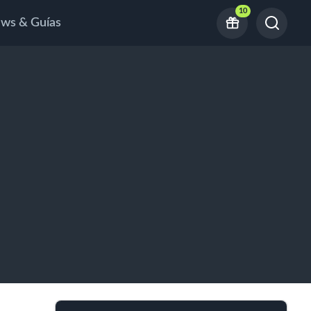
10
ws & Guías