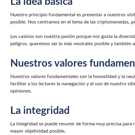
La idea básica
Nuestro principio fundamental es presentar a nuestros visi
posible. Nos centramos en el tema de las criptomonedas, pe
Los casinos son nuestra pasión porque nos gusta la diversi
peligros, queremos ser lo más neutrales posible y también 
Nuestros valores fundamen
Nuestros valores fundamentales son la honestidad y la ne
facilitar a los lectores la navegación y el uso de nuestro 
opiniones.
La integridad
La integridad se puede resumir de forma muy precisa para 
mayor objetividad posible.