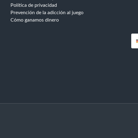
Política de privacidad
Prevención de la adicción al juego
Cómo ganamos dinero