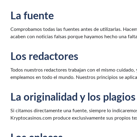
La fuente
Comprobamos todas las fuentes antes de utilizarlas. Hacemo
acaben con noticias falsas porque hayamos hecho una falt
Los redactores
Todos nuestros redactores trabajan con el mismo cuidado,
empleamos en todo el mundo. Nuestros principios se aplican
La originalidad y los plagios
Si citamos directamente una fuente, siempre lo indicaremo
Kryptocasinos.com produce exclusivamente sus propios tex