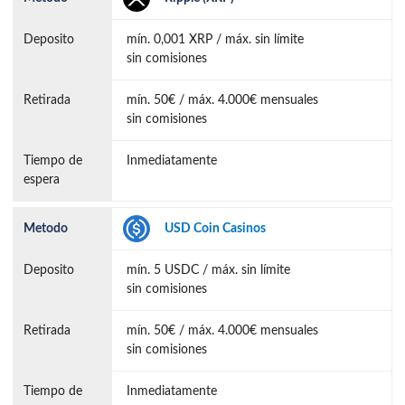
mín. 0,001 XRP / máx. sin límite
sin comisiones
mín. 50€ / máx. 4.000€ mensuales
sin comisiones
Inmediatamente
USD Coin Casinos
mín. 5 USDC / máx. sin límite
sin comisiones
mín. 50€ / máx. 4.000€ mensuales
sin comisiones
Inmediatamente