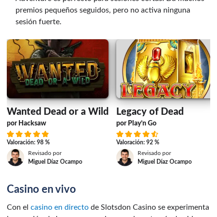
premios pequeños seguidos, pero no activa ninguna
sesión fuerte.
Mascot
NetGaming
Penguin King
PG Soft
Novomatic
OneTouch
Platipus
Play’n Go
Onlyplay
Pascal Gaming
Popiplay
ShadyLady
Wanted Dead or a Wild
Legacy of Dead
Penguin King
PG Soft
por Hacksaw
por Play’n Go
Smartsoft
Spribe
Valoración: 98 %
Valoración: 92 %
Platipus
Play’n Go
Revisado por
Revisado por
Miguel Díaz Ocampo
Miguel Díaz Ocampo
Swintt
Truelab
Popiplay
ShadyLady
Casino en vivo
Vivo Gaming
VoltEnt
Con el
casino en directo
de Slotsdon Casino se experimenta