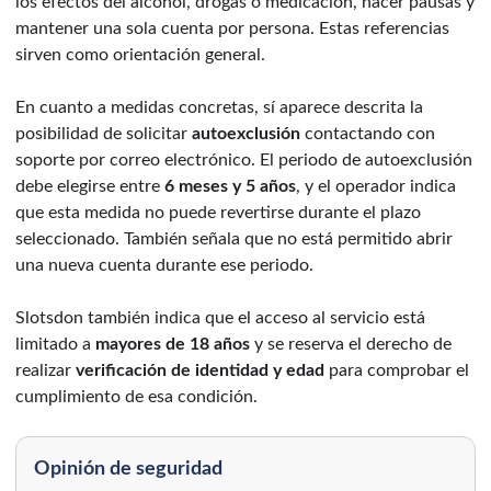
los efectos del alcohol, drogas o medicación, hacer pausas y
mantener una sola cuenta por persona. Estas referencias
sirven como orientación general.
En cuanto a medidas concretas, sí aparece descrita la
posibilidad de solicitar
autoexclusión
contactando con
soporte por correo electrónico. El periodo de autoexclusión
debe elegirse entre
6 meses y 5 años
, y el operador indica
que esta medida no puede revertirse durante el plazo
seleccionado. También señala que no está permitido abrir
una nueva cuenta durante ese periodo.
Slotsdon también indica que el acceso al servicio está
limitado a
mayores de 18 años
y se reserva el derecho de
realizar
verificación de identidad y edad
para comprobar el
cumplimiento de esa condición.
Opinión de seguridad