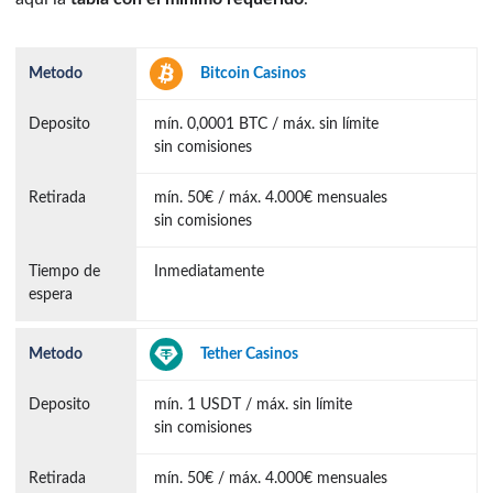
Bitcoin Casinos
mín. 0,0001 BTC / máx. sin límite
sin comisiones
mín. 50€ / máx. 4.000€ mensuales
sin comisiones
Inmediatamente
Tether Casinos
mín. 1 USDT / máx. sin límite
sin comisiones
mín. 50€ / máx. 4.000€ mensuales