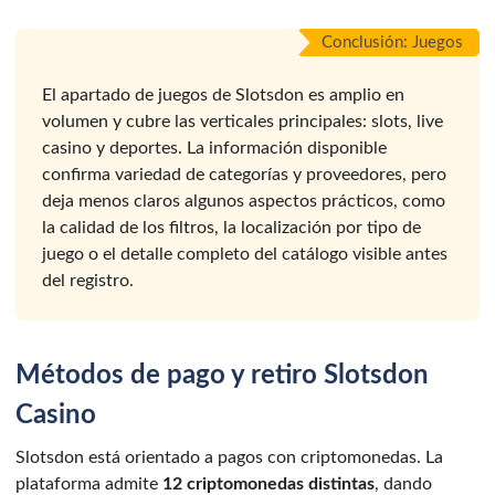
Conclusión: Juegos
El apartado de juegos de Slotsdon es amplio en
volumen y cubre las verticales principales: slots, live
casino y deportes. La información disponible
confirma variedad de categorías y proveedores, pero
deja menos claros algunos aspectos prácticos, como
la calidad de los filtros, la localización por tipo de
juego o el detalle completo del catálogo visible antes
del registro.
Métodos de pago y retiro Slotsdon
Casino
Slotsdon está orientado a pagos con criptomonedas. La
plataforma admite
12 criptomonedas distintas
, dando