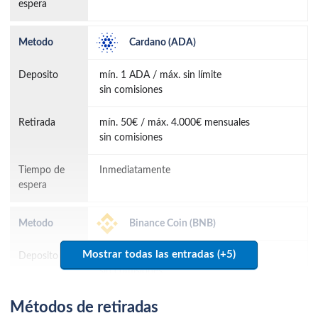
Cardano
(ADA)
mín. 1 ADA / máx. sin límite
sin comisiones
mín. 50€ / máx. 4.000€ mensuales
sin comisiones
Inmediatamente
Binance Coin
(BNB)
Mostrar todas las entradas (+5)
mín. 0,01 BNB / máx. sin límite
sin comisiones
mín. 50€ / máx. 4.000€ mensuales
Métodos de retiradas