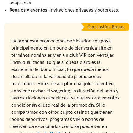
adaptadas.
Regalos y eventos
: Invitaciones privadas y sorpresas.
Conclusión: Bonos
La propuesta promocional de Slotsdon se apoya
principalmente en un bono de bienvenida alto en
términos nominales y en un club VIP con ventajas
individualizadas. Lo que sí queda claro es la
existencia del bono inicial; lo que queda menos
desarrollado es la variedad de promociones
recurrentes. Antes de aceptar cualquier incentivo,
conviene revisar el wagering, la duración del bono y
las restricciones específicas, ya que estos elementos
condicionan el uso real de la promoción. Si lo
comparamos con otros cripto casinos que tienen
bonos deportivos, programas VIP o bonos de
bienvenida escalonados como se puede ver en