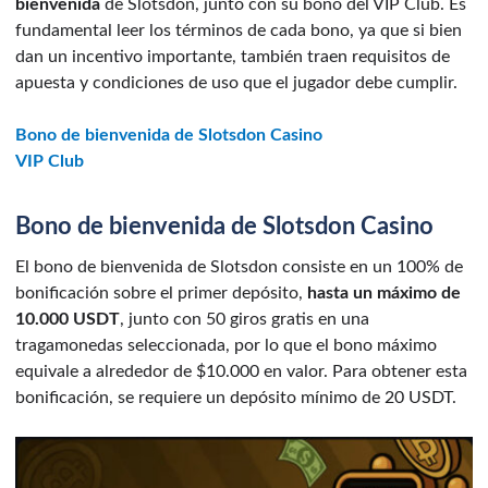
bienvenida
de Slotsdon, junto con su bono del VIP Club. Es
fundamental leer los términos de cada bono, ya que si bien
dan un incentivo importante, también traen requisitos de
apuesta y condiciones de uso que el jugador debe cumplir.
Bono de bienvenida de Slotsdon Casino
VIP Club
Bono de bienvenida de Slotsdon Casino
El bono de bienvenida de Slotsdon consiste en un 100% de
bonificación sobre el primer depósito,
hasta un máximo de
10.000 USDT
, junto con 50 giros gratis en una
tragamonedas seleccionada, por lo que el bono máximo
equivale a alrededor de $10.000 en valor. Para obtener esta
bonificación, se requiere un depósito mínimo de 20 USDT.