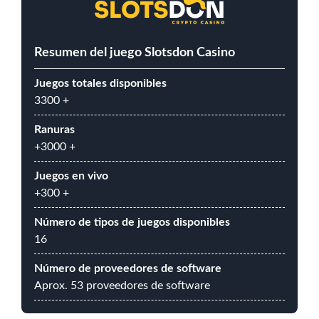
Resumen del juego Slotsdon Casino
Juegos totales disponibles
3300 +
Ranuras
+3000 +
Juegos en vivo
+300 +
Número de tipos de juegos disponibles
16
Número de proveedores de software
Aprox. 53 proveedores de software