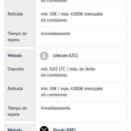
sin comisiones
mín. 50€ / máx. 4.000€ mensuales
sin comisiones
Inmediatamente
Litecoin
(LTC)
mín. 0,01 LTC / máx. sin límite
sin comisiones
mín. 50€ / máx. 4.000€ mensuales
sin comisiones
Inmediatamente
Ripple
(XRP)