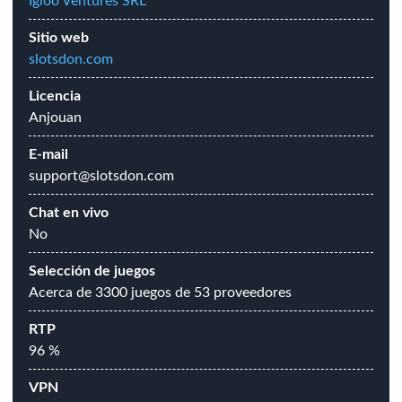
Igloo Ventures SRL
Sitio web
slotsdon.com
Licencia
Anjouan
E-mail
support@slotsdon.com
Chat en vivo
No
Selección de juegos
Acerca de 3300 juegos de 53 proveedores
RTP
96 %
VPN