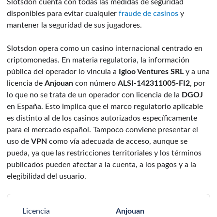
Slotsdon cuenta con todas las medidas de seguridad
disponibles para evitar cualquier
fraude de casinos
y
mantener la seguridad de sus jugadores.
Slotsdon opera como un casino internacional centrado en
criptomonedas. En materia regulatoria, la información
pública del operador lo vincula a
Igloo Ventures SRL
y a una
licencia de
Anjouan
con número
ALSI-142311005-FI2
, por
lo que no se trata de un operador con licencia de la
DGOJ
en España. Esto implica que el marco regulatorio aplicable
es distinto al de los casinos autorizados específicamente
para el mercado español. Tampoco conviene presentar el
uso de
VPN
como vía adecuada de acceso, aunque se
pueda, ya que las restricciones territoriales y los términos
publicados pueden afectar a la cuenta, a los pagos y a la
elegibilidad del usuario.
Licencia
Anjouan