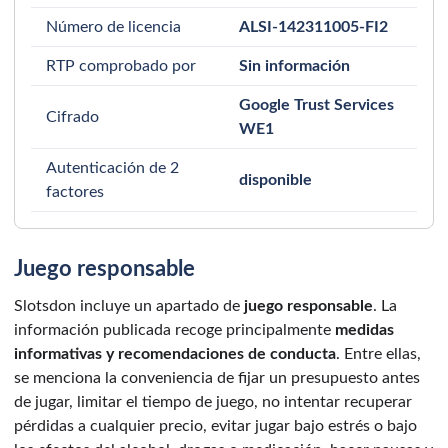
Número de licencia
ALSI-142311005-FI2
RTP comprobado por
Sin información
Google Trust Services
Cifrado
WE1
Autenticación de 2
disponible
factores
Juego responsable
Slotsdon incluye un apartado de
juego responsable
. La
información publicada recoge principalmente
medidas
informativas y recomendaciones de conducta
. Entre ellas,
se menciona la conveniencia de fijar un presupuesto antes
de jugar, limitar el tiempo de juego, no intentar recuperar
pérdidas a cualquier precio, evitar jugar bajo estrés o bajo