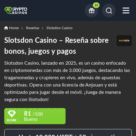
10
Home
Reseñas
Slotsdon Casino
Slotsdon Casino – Reseña sobre
bonos, juegos y pagos
Slotsdon Casino, lanzado en 2025, es un casino enfocado
en criptomonedas con más de 3.000 juegos, destacando las
tragamonedas y crupieres en vivo, además de apuestas
deportivas. Opera con una licencia de Anjouan y está
optimizado para jugar desde el móvil. ¡Juega de manera
segura con Slotsdon!
81
/100
Bueno