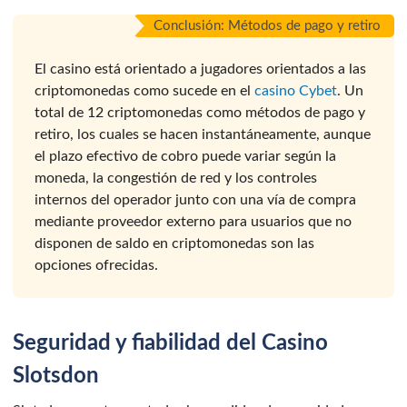
Conclusión: Métodos de pago y retiro
mín. 50€ / máx. 4.000€ mensuales
sin comisiones
El casino está orientado a jugadores orientados a las
criptomonedas como sucede en el
casino Cybet
. Un
Inmediatamente
total de 12 criptomonedas como métodos de pago y
retiro, los cuales se hacen instantáneamente, aunque
el plazo efectivo de cobro puede variar según la
Toncoin Casinos
moneda, la congestión de red y los controles
internos del operador junto con una vía de compra
mín. 1 TON / máx. sin límite
mediante proveedor externo para usuarios que no
sin comisiones
disponen de saldo en criptomonedas son las
opciones ofrecidas.
mín. 50€ / máx. 4.000€ mensuales
sin comisiones
Inmediatamente
Seguridad y fiabilidad del Casino
Slotsdon