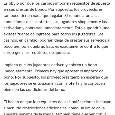
Es obvio por qué los casinos imponen requisitos de apuesta
en sus ofertas de bonos. Por supuesto, los proveedores
tampoco tienen nada que regalar. Si renunciaran a las
condiciones de sus ofertas, los jugadores simplemente las
activarían y cobrarían inmediatamente. Esto supondría una
exitosa fuente de ingresos para todos los jugadores. Los
casinos, en cambio, podrían dejar de prestar sus servicios al
poco tiempo y quebrar. Esto es exactamente contra lo que
«protegen» los requisitos de apuesta.
Impiden que los jugadores activen y cobren un bono
inmediatamente. Primero hay que apostar el importe del
bono. Por supuesto, los proveedores también esperan que
los jugadores se entusiasmen con la oferta y la conozcan
bien con las condiciones del bono.
El hecho de que los requisitos de las bonificaciones incluyan
a menudo restricciones adicionales, como un límite en la
apuesta máxima de la ronda, también tiene que ver con la