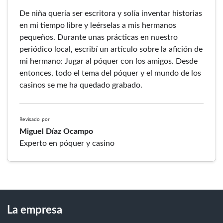
De niña quería ser escritora y solía inventar historias
en mi tiempo libre y leérselas a mis hermanos
pequeños. Durante unas prácticas en nuestro
periódico local, escribí un artículo sobre la afición de
mi hermano: Jugar al póquer con los amigos. Desde
entonces, todo el tema del póquer y el mundo de los
casinos se me ha quedado grabado.
Revisado por
Miguel Díaz Ocampo
Experto en póquer y casino
La empresa