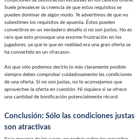
condiciones de bonificación excesivas en los casinos online.
Suele prevalecer la creencia de que estos requisitos se
pueden dominar de algún modo. Te advertimos de que no
subestimes los requisitos de apuesta. Éstos pueden
convertirse en un verdadero desafío si no son justos. No es
raro que esto provoque una enorme frustración en los
jugadores, ya que lo que en realidad era una gran oferta se
ha convertido en un «fracaso».
Así que sólo podemos decirlo lo más claramente posible:
siempre debes comprobar cuidadosamente las condiciones
de una oferta. Si no son justas, no te aconsejamos que
aproveches la oferta en cuestión. Ni siquiera si se ofrece
una cantidad de bonificación potencialmente récord.
Conclusión: Sólo las condiciones justas
son atractivas