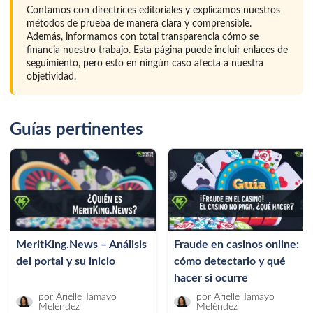
Contamos con directrices editoriales y explicamos nuestros
métodos de prueba de manera clara y comprensible.
Además, informamos con total transparencia cómo se
financia nuestro trabajo. Esta página puede incluir enlaces de
seguimiento, pero esto en ningún caso afecta a nuestra
objetividad.
Guías pertinentes
MeritKing.News – Análisis
Fraude en casinos online:
del portal y su inicio
cómo detectarlo y qué
hacer si ocurre
por Arielle Tamayo
por Arielle Tamayo
Meléndez
Meléndez