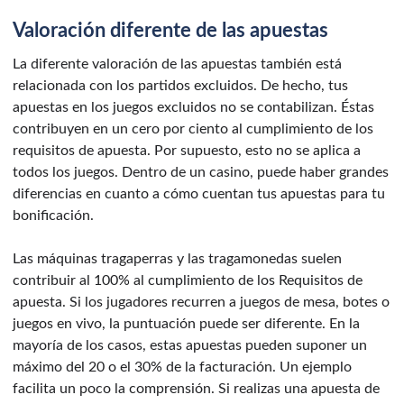
Valoración diferente de las apuestas
La diferente valoración de las apuestas también está
relacionada con los partidos excluidos. De hecho, tus
apuestas en los juegos excluidos no se contabilizan. Éstas
contribuyen en un cero por ciento al cumplimiento de los
requisitos de apuesta. Por supuesto, esto no se aplica a
todos los juegos. Dentro de un casino, puede haber grandes
diferencias en cuanto a cómo cuentan tus apuestas para tu
bonificación.
Las máquinas tragaperras y las tragamonedas suelen
contribuir al 100% al cumplimiento de los Requisitos de
apuesta. Si los jugadores recurren a juegos de mesa, botes o
juegos en vivo, la puntuación puede ser diferente. En la
mayoría de los casos, estas apuestas pueden suponer un
máximo del 20 o el 30% de la facturación. Un ejemplo
facilita un poco la comprensión. Si realizas una apuesta de