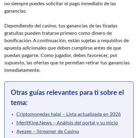
no siempre puedes solicitar el pago inmediato de las
ganancias.
Dependiendo del casino, tus ganancias de las tiradas
gratuitas pueden tratarse primero como dinero de
bonificación. A continuación, están sujetas a requisitos de
apuesta adicionales que deben cumplirse antes de que
puedan pagarse. Como jugador, debes favorecer, por
supuesto, las ofertas que te permitan retirar tus ganancias
inmediatamente.
Otras guías relevantes para ti sobre el
tema:
Criptomonedas halal – Lista actualizada en 2026
MeritKing.News – Análisis del portal y su inicio
Ayezee – Streamer de Casino