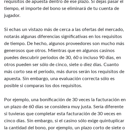
requisitos de apuesta dentro de ese plazo. Si dejas pasar el
tiempo, el importe del bono se eliminará de tu cuenta de
jugador.
Si echas un vistazo más de cerca a las ofertas del mercado,
notarás algunas diferencias significativas en los requisitos
de tiempo. De hecho, algunos proveedores son mucho más
generosos que otros. Mientras que en algunos casinos
puedes descubrir periodos de 30, 60 o incluso 90 días, en
otros pueden ser sólo de cinco, siete o diez días. Cuanto
más corto sea el periodo, más duros serán los requisitos de
apuesta. Sin embargo, una evaluación correcta sólo es
posible si comparas los dos requisitos.
Por ejemplo, una bonificación de 30 veces la facturación en
un plazo de 60 días se considera muy justa. Sería diferente
si tuvieras que completar esta facturación de 30 veces en
cinco días. Sin embargo, si el casino sólo exige quintuplicar
la cantidad del bono, por ejemplo, un plazo corto de siete o