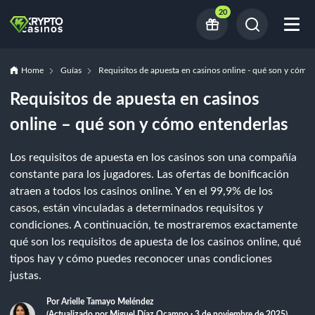
20
Home
Guías
Requisitos de apuesta en casinos online - qué son y cómo 
Requisitos de apuesta en casinos
online – qué son y cómo entenderlas
Los requisitos de apuesta en los casinos son una compañía
constante para los jugadores. Las ofertas de bonificación
atraen a todos los casinos online. Y en el 99,9% de los
casos, están vinculadas a determinados requisitos y
condiciones. A continuación, te mostraremos exactamente
qué son los requisitos de apuesta de los casinos online, qué
tipos hay y cómo puedes reconocer unas condiciones
justas.
Por Arielle Tamayo Meléndez
(Actualizado por Miguel Díaz Ocampo · 3 de noviembre de 2025)