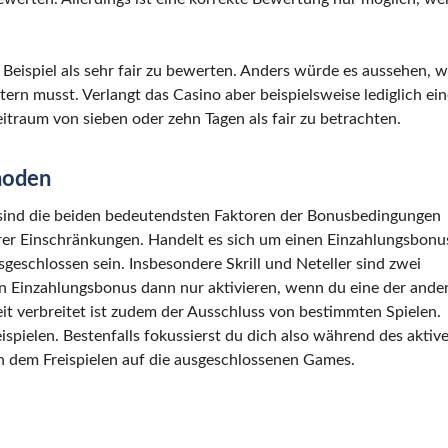
Beispiel als sehr fair zu bewerten. Anders würde es aussehen, 
ern musst. Verlangt das Casino aber beispielsweise lediglich ei
traum von sieben oder zehn Tagen als fair zu betrachten.
hoden
sind die beiden bedeutendsten Faktoren der Bonusbedingungen
erer Einschränkungen. Handelt es sich um einen Einzahlungsbonu
schlossen sein. Insbesondere Skrill und Neteller sind zwei
en Einzahlungsbonus dann nur aktivieren, wenn du eine der ande
t verbreitet ist zudem der Ausschluss von bestimmten Spielen.
ispielen. Bestenfalls fokussierst du dich also während des aktiv
ch dem Freispielen auf die ausgeschlossenen Games.