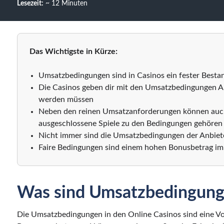
Lesezeit:
~ 12 Minuten
Das Wichtigste in Kürze:
Umsatzbedingungen sind in Casinos ein fester Best
Die Casinos geben dir mit den Umsatzbedingungen Anf
werden müssen
Neben den reinen Umsatzanforderungen können auch 
ausgeschlossene Spiele zu den Bedingungen gehören
Nicht immer sind die Umsatzbedingungen der Anbiete
Faire Bedingungen sind einem hohen Bonusbetrag i
Was sind Umsatzbedingung
Die Umsatzbedingungen in den Online Casinos sind eine Vo