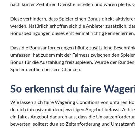
nach kurzer Zeit ihren Dienst einstellen und wären pleite
Diese verhindern, dass Spieler einen Bonus direkt aktivie
werden. Natürlich erhoffen sich die Anbieter zusätzlich, d
Bonusbedingungen dieses erst einmal richtig kennenlernen.
Dass die Bonusanforderungen häufig zusätzliche Beschrä
umfassen, hat zudem mit der Fairness zwischen den Spieler
Bonus für die Auszahlung freizuspielen. Würde der Rundenei
Spieler deutlich bessere Chancen.
So erkennst du faire Wager
Wie lassen sich faire Wagering Conditions von unfairen Bo
du dich intensiv mit dem jeweiligen Angebot befasst. Achten
ein faires Angebot dadurch aus, dass die Umsatzanforderung
bewerten, solltest du also Zeitanforderung und Umsatza