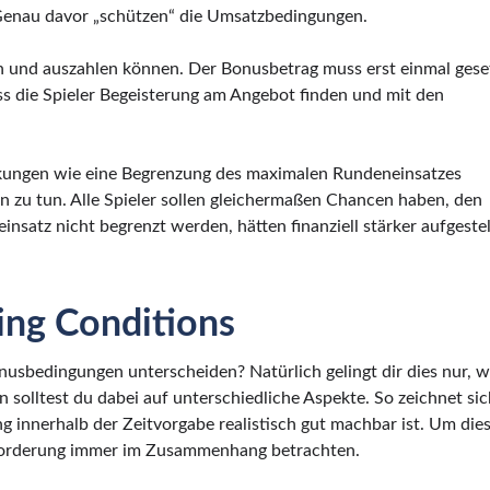
. Genau davor „schützen“ die Umsatzbedingungen.
ren und auszahlen können. Der Bonusbetrag muss erst einmal gese
ass die Spieler Begeisterung am Angebot finden und mit den
nkungen wie eine Begrenzung des maximalen Rundeneinsatzes
n zu tun. Alle Spieler sollen gleichermaßen Chancen haben, den
nsatz nicht begrenzt werden, hätten finanziell stärker aufgestel
ing Conditions
nusbedingungen unterscheiden? Natürlich gelingt dir dies nur, 
 solltest du dabei auf unterschiedliche Aspekte. So zeichnet sic
 innerhalb der Zeitvorgabe realistisch gut machbar ist. Um dies
nforderung immer im Zusammenhang betrachten.