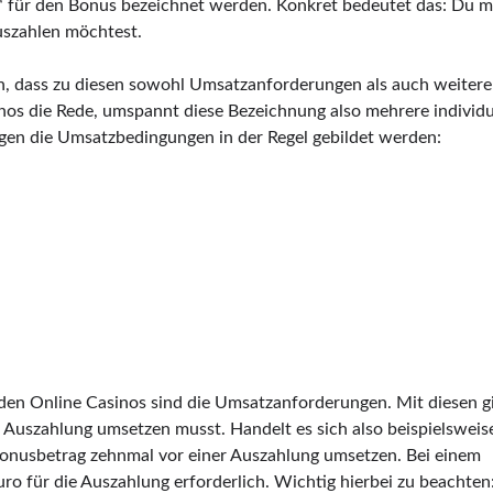
 für den Bonus bezeichnet werden. Konkret bedeutet das: Du m
uszahlen möchtest.
n, dass zu diesen sowohl Umsatzanforderungen als auch weitere
os die Rede, umspannt diese Bezeichnung also mehrere individu
gen die Umsatzbedingungen in der Regel gebildet werden:
den Online Casinos sind die Umsatzanforderungen. Mit diesen g
r Auszahlung umsetzen musst. Handelt es sich also beispielswei
onusbetrag zehnmal vor einer Auszahlung umsetzen. Bei einem
 für die Auszahlung erforderlich. Wichtig hierbei zu beachten