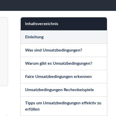
Inhaltsverzeichnis
Einleitung
Was sind Umsatzbedingungen?
Warum gibt es Umsatzbedingungen?
Faire Umsatzbedingungen erkennen
Umsatzbedingungen Rechenbeispiele
Tipps um Umsatzbedingungen effektiv zu
erfüllen