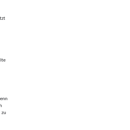
tzt
lte
wenn
h
 zu