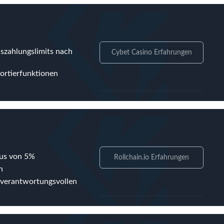
szahlungslimits nach
Cybet Casino Erfahrungen
ortierfunktionen
Jetzt spielen
us von 5%
Rollchain.io Erfahrungen
n
 verantwortungsvollen
Jetzt spielen