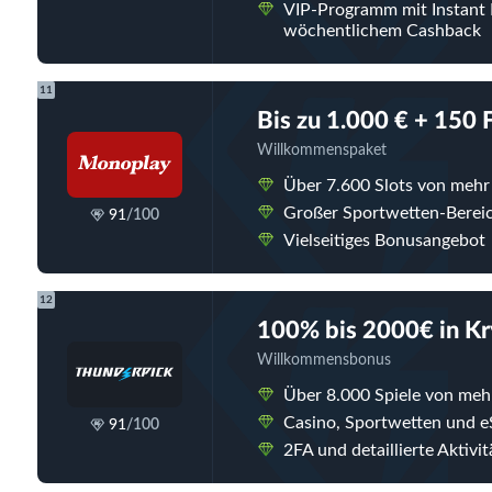
VIP-Programm mit Instant
wöchentlichem Cashback
11
Bis zu 1.000 € + 150 
Willkommenspaket
Über 7.600 Slots von mehr 
Großer Sportwetten-Berei
91
/100
Vielseitiges Bonusangebot
12
100% bis 2000€ in K
Willkommensbonus
Über 8.000 Spiele von mehr
Casino, Sportwetten und eS
91
/100
2FA und detaillierte Aktiv