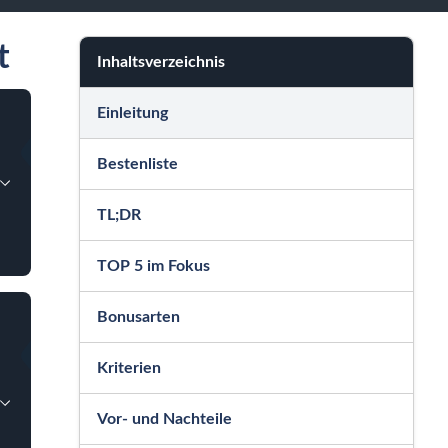
t
Inhaltsverzeichnis
Einleitung
Bestenliste
TL;DR
TOP 5 im Fokus
Bonusarten
Kriterien
Vor- und Nachteile