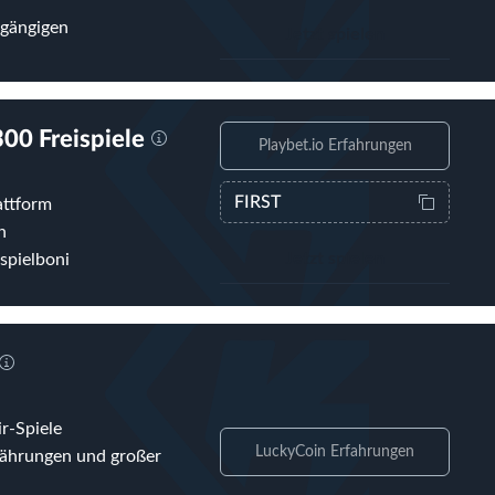
 gängigen
Jetzt spielen
300 Freispiele
Playbet.io Erfahrungen
FIRST
attform
n
Jetzt spielen
spielboni
r-Spiele
LuckyCoin Erfahrungen
ährungen und großer