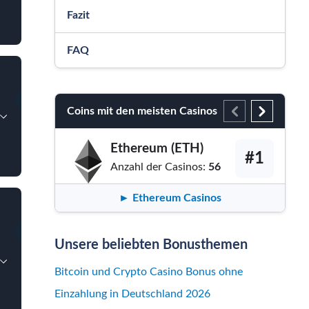
Fazit
FAQ
Coins mit den meisten Casinos
Ethereum (ETH)
#1
Anzahl der Casinos:
56
► Ethereum Casinos
Unsere beliebten Bonusthemen
Bitcoin und Crypto Casino Bonus ohne
Einzahlung in Deutschland 2026