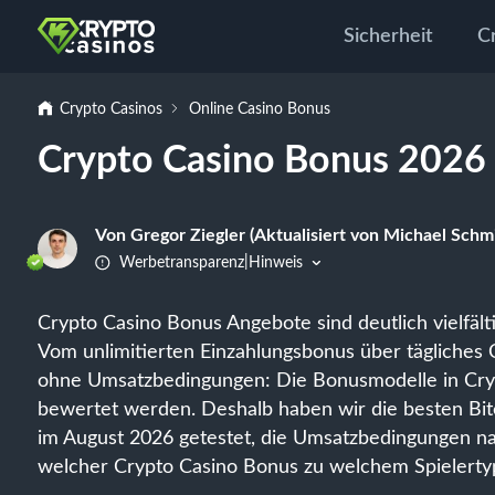
Sicherheit
C
Crypto Casinos
Online Casino Bonus
Crypto Casino Bonus 2026 –
Von Gregor Ziegler
(Aktualisiert von Michael Schmit
|
Werbetransparenz
Hinweis
Crypto Casino Bonus Angebote sind deutlich vielfält
Vom unlimitierten Einzahlungsbonus über tägliches 
ohne Umsatzbedingungen: Die Bonusmodelle in Cry
bewertet werden. Deshalb haben wir die besten Bi
im August 2026 getestet, die Umsatzbedingungen n
welcher Crypto Casino Bonus zu welchem Spielertyp