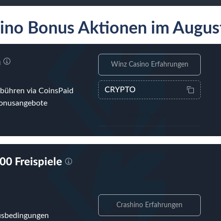
sino Bonus Aktionen im Augus
h
Winz Casino Erfahrungen
CRYPTO
bühren via CoinsPaid
Bonusangebote
Jetzt spielen
00 Freispiele
Crashino Erfahrungen
nusbedingungen