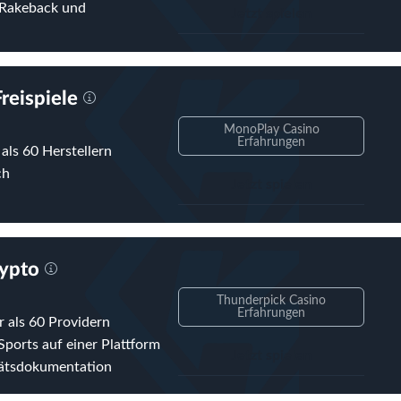
 Rakeback und
Jetzt spielen
Freispiele
MonoPlay Casino
Erfahrungen
als 60 Herstellern
ch
Jetzt spielen
rypto
Thunderpick Casino
Erfahrungen
 als 60 Providern
ports auf einer Plattform
Jetzt spielen
itätsdokumentation