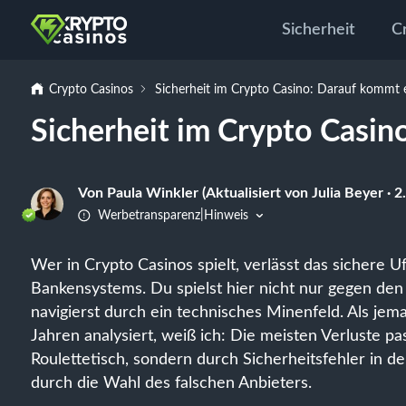
Sicherheit
C
Crypto Casinos
Sicherheit im Crypto Casino: Darauf kommt 
Sicherheit im Crypto Casin
Von Paula Winkler
(Aktualisiert von Julia Beyer · 
|
Werbetransparenz
Hinweis
Wer in Crypto Casinos spielt, verlässt das sichere U
Bankensystems. Du spielst hier nicht nur gegen den
navigierst durch ein technisches Minenfeld. Als jem
Jahren analysiert, weiß ich: Die meisten Verluste pa
Roulettetisch, sondern durch Sicherheitsfehler in d
durch die Wahl des falschen Anbieters.