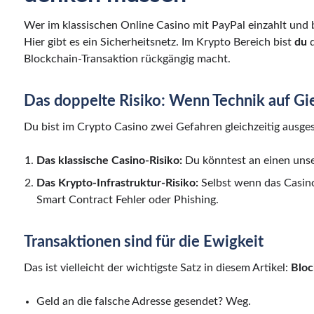
Wer im klassischen Online Casino mit PayPal einzahlt und 
Hier gibt es ein Sicherheitsnetz. Im Krypto Bereich bist
du
d
Blockchain-Transaktion rückgängig macht.
Das doppelte Risiko: Wenn Technik auf Gier
Du bist im Crypto Casino zwei Gefahren gleichzeitig ausge
Das klassische Casino-Risiko:
Du könntest an einen unser
Das Krypto-Infrastruktur-Risiko:
Selbst wenn das Casino 
Smart Contract Fehler oder Phishing.
Transaktionen sind für die Ewigkeit
Das ist vielleicht der wichtigste Satz in diesem Artikel:
Bloc
Geld an die falsche Adresse gesendet? Weg.