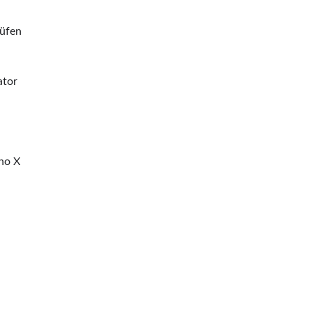
rüfen
ator
ino X