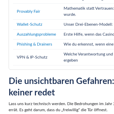
Mathematik statt Vertrauen:
Provably Fair
wurde.
Wallet-Schutz
Unser Drei-Ebenen-Modell: S
Auszahlungsprobleme
Erste Hilfe, wenn das Casino
Phishing & Drainers
Wie du erkennst, wenn eine 
Welche Verantwortung und R
VPN & IP-Schutz
ergeben
Die unsichtbaren Gefahren: 
keiner redet
Lass uns kurz technisch werden. Die Bedrohungen im Jahr 2
errät. Es geht darum, dass du „freiwillig“ die Tür öffnest.