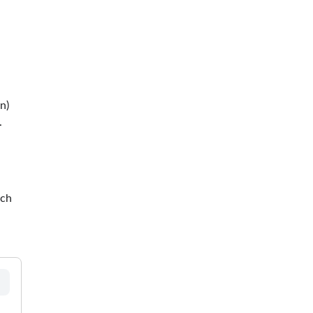
n)
.
Ich