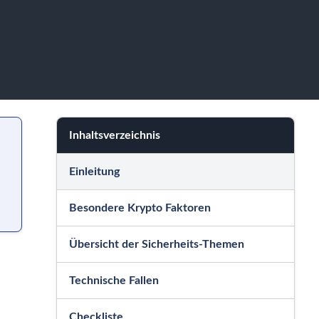
Inhaltsverzeichnis
Einleitung
Besondere Krypto Faktoren
Übersicht der Sicherheits-Themen
Technische Fallen
Checkliste