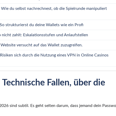
 Wie du selbst nachrechnest, ob die Spielrunde manipuliert
o strukturierst du deine Wallets wie ein Profi
 nicht zahlt: Eskalationsstufen und Anlaufstellen
Website versucht auf das Wallet zuzugreifen.
isiken sich durch die Nutzung eines VPN in Online Casinos
Technische Fallen, über die
026 sind subtil. Es geht selten darum, dass jemand dein Passwo