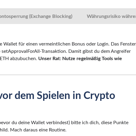
ontosperrung (Exchange Blocking)
Währungsrisiko währen
e Wallet für einen vermeintlichen Bonus oder Login. Das Fenster
e setApprovalForAll-Transaktion. Damit gibst du dem Angreifer
er ETH abzubuchen.
Unser Rat: Nutze regelmäßig Tools wie
vor dem Spielen in Crypto
bevor du deine Wallet verbindest) bitte ich dich, diese Punkte
hild. Mach daraus eine Routine.