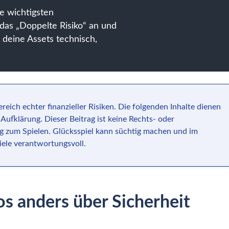
e wichtigsten
 das „Doppelte Risiko“ an und
u deine Assets technisch,
eich echter finanzieller Risiken. Die folgenden Inhalte dienen
Aufklärung. Dieser Beitrag ist keine Rechts- oder
ng zum Spielen. Glücksspiel kann süchtig machen und im
iele verantwortungsvoll.
s anders über Sicherheit