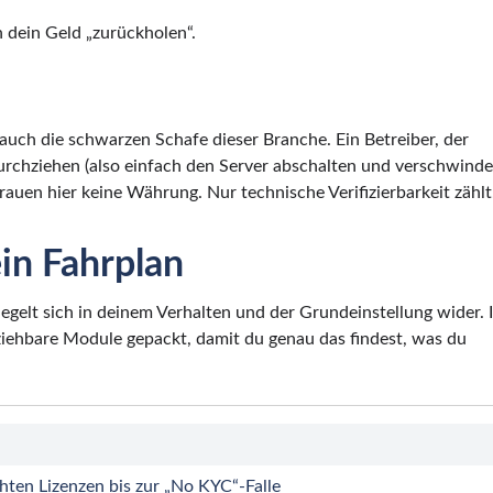
n dein Geld „zurückholen“.
t auch die schwarzen Schafe dieser Branche. Ein Betreiber, der
durchziehen (also einfach den Server abschalten und verschwinde
rauen hier keine Währung. Nur technische Verifizierbarkeit zählt
in Fahrplan
spiegelt sich in deinem Verhalten und der Grundeinstellung wider. 
iehbare Module gepackt, damit du genau das findest, was du
hten Lizenzen bis zur „No KYC“-Falle