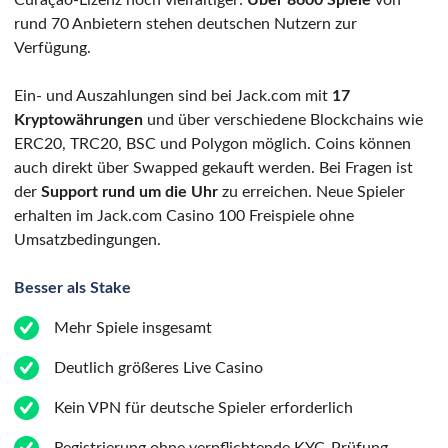
rund 70 Anbietern stehen deutschen Nutzern zur
Verfügung.
Ein- und Auszahlungen sind bei Jack.com mit
17
Kryptowährungen
und über verschiedene Blockchains wie
ERC20, TRC20, BSC und Polygon möglich. Coins können
auch direkt über Swapped gekauft werden. Bei Fragen ist
der
Support rund um die Uhr
zu erreichen. Neue Spieler
erhalten im Jack.com Casino 100 Freispiele ohne
Umsatzbedingungen.
Besser als Stake
Mehr Spiele insgesamt
Deutlich größeres Live Casino
Kein VPN für deutsche Spieler erforderlich
Registrierung ohne verpflichtende KYC-Prüfung