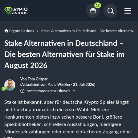
19
Crypto Casinos
Stake Alternativen in Deutschland - Die besten Alternative
Stake Alternativen in Deutschland –
Die besten Alternativen für Stake im
August 2026
Von Tom Grisper
(Aktualisiert von Paula Winkler · 31. Juli 2026)
Werbetransparenz
Hinweis
|
Stake ist bekannt, aber für deutsche Krypto Spieler längst
nicht mehr automatisch die erste Wahl. Mehrere
Konkurrenten bieten inzwischen bessere Boni, größere
Spielbibliotheken, schnellere Auszahlungen, niedrigere
Mindesteinzahlungen oder einen einfacheren Zugang ohne