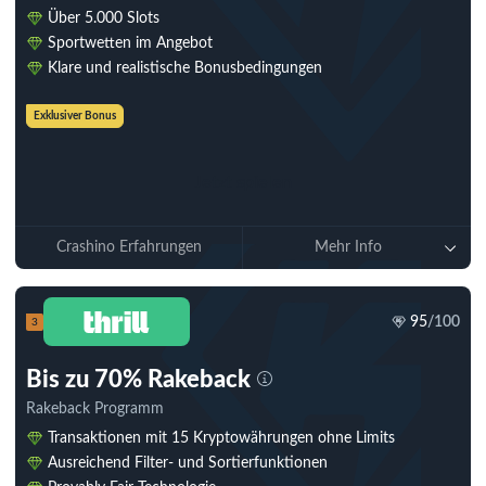
Über 5.000 Slots
Sportwetten im Angebot
Klare und realistische Bonusbedingungen
Exklusiver Bonus
Jetzt spielen
Crashino Erfahrungen
Mehr Info
95
/100
3
Bis zu 70% Rakeback
Rakeback Programm
Transaktionen mit 15 Kryptowährungen ohne Limits
Ausreichend Filter- und Sortierfunktionen