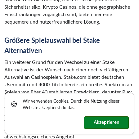
Sicherheitsrisiko. Krypto Casinos, die ohne geographische
Einschränkungen zugänglich sind, bieten hier eine
bequemere und nutzerfreundlichere Lösung.
Größere Spielauswahl bei Stake
Alternativen
Ein weiterer Grund für den Wechsel zu einer Stake
Alternative ist der Wunsch nach einer noch vielfältigeren
Auswahl an Casinospielen. Stake.com bietet deutschen
Usern mit rund 4000 Titeln bereits ein breites Spektrum an
Spielen von über 40 etablierten Entwicklern, darunter Play
’n Go, NetEnt und Yggdrasil. Doch einige Online Casinos
Wir verwenden Cookies. Durch die Nutzung dieser
🍪
erweitern ihr Angebot gezielt um kleinere, spezialisierte
Website akzeptierst du das.
Anbieter. Gerade Spieler, die auf der
Suche nach neuen
Titeln oder nach weniger bekannten Spielentwicklern
Akzeptieren
sind, finden bei manchen Stake Alternativen ein noch
abwechslungsreicheres Angebot.