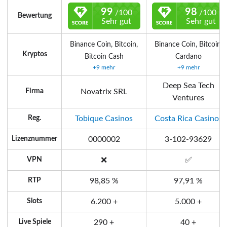
99
98
/100
/100
Bewertung
Sehr gut
Sehr gut
Binance Coin, Bitcoin,
Binance Coin, Bitcoin,
Kryptos
Bitcoin Cash
Cardano
+9 mehr
+9 mehr
Deep Sea Tech
Firma
Novatrix SRL
Ventures
Reg.
Tobique Casinos
Costa Rica Casinos
Lizenznummer
0000002
3-102-93629
VPN
❌
✅
RTP
98,85 %
97,91 %
Slots
6.200 +
5.000 +
Live Spiele
290 +
40 +