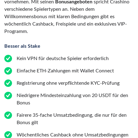
vornehmen. Mit seinen
Bonusangeboten
spricht Crashino
verschiedene Spielertypen an. Neben dem
Willkommensbonus mit klaren Bedingungen gibt es
wöchentlich Cashback, Freispiele und ein exklusives VIP-
Programm.
Besser als Stake
Kein VPN für deutsche Spieler erforderlich
Einfache ETH-Zahlungen mit Wallet Connect
Registrierung ohne verpflichtende KYC-Prüfung
Niedrigere Mindesteinzahlung von 20 USDT für den
Bonus
Fairere 35-fache Umsatzbedingung, die nur für den
Bonus gilt
Wöchentliches Cashback ohne Umsatzbedingungen