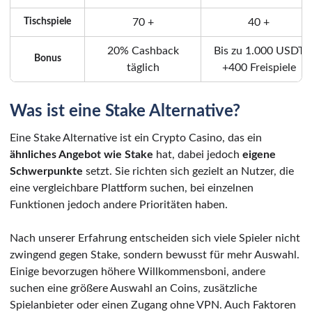
Tischspiele
70 +
40 +
20% Cashback
Bis zu 1.000 USDT
Bonus
täglich
+400 Freispiele
Was ist eine Stake Alternative?
Eine Stake Alternative ist ein Crypto Casino, das ein
ähnliches Angebot wie Stake
hat, dabei jedoch
eigene
Schwerpunkte
setzt. Sie richten sich gezielt an Nutzer, die
eine vergleichbare Plattform suchen, bei einzelnen
Funktionen jedoch andere Prioritäten haben.
Nach unserer Erfahrung entscheiden sich viele Spieler nicht
zwingend gegen Stake, sondern bewusst für mehr Auswahl.
Einige bevorzugen höhere Willkommensboni, andere
suchen eine größere Auswahl an Coins, zusätzliche
Spielanbieter oder einen Zugang ohne VPN. Auch Faktoren