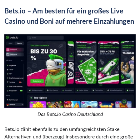
Bets.io – Am besten für ein großes Live
Casino und Boni auf mehrere Einzahlungen
Das Bets.io Casino Deutschland
Bets.io zählt ebenfalls zu den umfangreichsten Stake
Alternativen und überzeugt insbesondere durch eine große