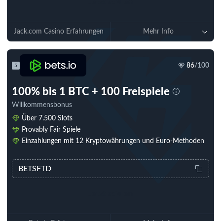
Jetzt spielen
Jack.com Casino Erfahrungen
Mehr Info
86
/100
5
100% bis 1 BTC + 100 Freispiele
Willkommensbonus
Über 7.500 Slots
Provably Fair Spiele
Einzahlungen mit 12 Kryptowährungen und Euro-Methoden
BETSFTD
Jetzt spielen