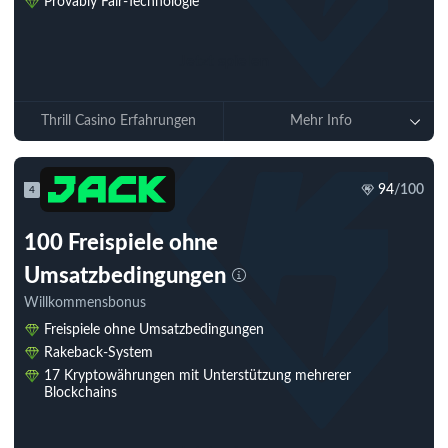
Provably Fair-Technologie
Jetzt spielen
Thrill Casino Erfahrungen
Mehr Info
94
/100
4
100 Freispiele ohne
Umsatzbedingungen
Willkommensbonus
Freispiele ohne Umsatzbedingungen
Rakeback-System
17 Kryptowährungen mit Unterstützung mehrerer
Blockchains