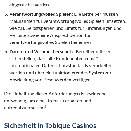
eingereicht werden.
Verantwortungsvolles Spielen
: Die Betreiber müssen
Maßnahmen für verantwortungsvolles Spielen umsetzen,
wie z.B. Selbstsperren und Limits für Einzahlungen und
Verluste sowie eine Ansprechperson für
verantwortungsvolles Spielen benennen.
Daten- und Verbraucherschutz
: Betreiber müssen
sicherstellen, dass alle Kundendaten gemäß
internationalen Datenschutzstandards verarbeitet
werden und über ein funktionierendes System zur
Abwicklung von Beschwerden verfügen.
Die Einhaltung dieser Anforderungen ist zwingend
notwendig, um eine Lizenz zu erhalten und
2
aufrechtzuerhalten.
Sicherheit in Tobique Casinos