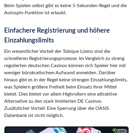
Beim Spielen selbst gibt es keine 5-Sekunden-Regel und die
Autospin-Funktion ist erlaubt.
Einfachere Registrierung und höhere
Einzahlungslimits
Ein wesentlicher Vorteil der Tobique Lizenz sind die
schnelleren Registrierungsprozesse. Im Vergleich zu streng
regulierten deutschen Casinos können sich Spieler hier mit
weniger bürokratischem Aufwand anmelden. Darüber
hinaus gibt es in der Regel keine strengen Einzahlungslimits,
was Spielern größere Freiheit beim Einsatz ihrer Mittel
bietet. Dies bietet vor allem Highrollern eine attraktive
Alternative zu den stark limitierten DE Casinos.
Zusätzlicher Vorteil: Eine Sperrung über die OASIS
Datenbank ist nicht möglich.