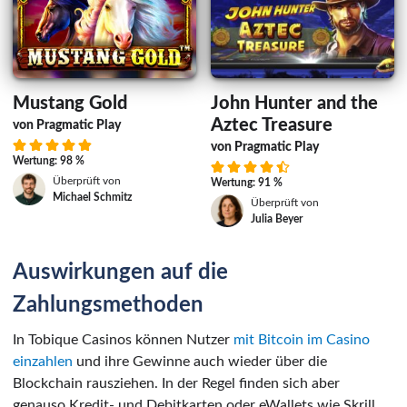
Mustang Gold
John Hunter and the
Aztec Treasure
von Pragmatic Play
von Pragmatic Play
Wertung: 98 %
Überprüft von
Wertung: 91 %
Michael Schmitz
Überprüft von
Julia Beyer
Auswirkungen auf die
Zahlungsmethoden
In Tobique Casinos können Nutzer
mit Bitcoin im Casino
einzahlen
und ihre Gewinne auch wieder über die
Blockchain rausziehen. In der Regel finden sich aber
genauso Kredit- und Debitkarten oder eWallets wie Skrill,