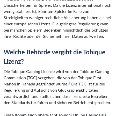
Unsicherheiten für Spieler. Da die Lizenz international noch
wenig etabliert ist, könnten Spieler im Falle von
Streitigkeiten weniger rechtliche Absicherung haben als bei
einer europäischen Lizenz. Die geringere Regulierung kann
bei manchen Spielern Bedenken hinsichtlich des Schutzes
ihrer Rechte oder der Sicherheit ihrer Daten aufwerfen.
Welche Behörde vergibt die Tobique
Lizenz?
Die Tobique Gaming License wird von der Tobique Gaming
Commission (TGC) vergeben, die von der Tobique First
1
Nation in Kanada gegründet wurde.
Die TGC ist für die
Regulierung und Aufsicht von Glücksspielaktivitäten
verantwortlich und stellt sicher, dass lizenzierte Betreiber
den Standards für fairen und sicheren Betrieb entsprechen.
Diese Kommission überwacht sowohl Online Casinos als