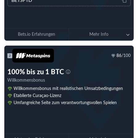
BETSFTD
Jetzt spielen
Bets.io Erfahrungen
Mehr Info
86
/100
2
100% bis zu 1 BTC
Willkommensbonus
Willkommensbonus mit realistischen Umsatzbedingungen
Etablierte Curaçao-Lizenz
Umfangreiche Seite zum verantwortungsvollen Spielen
Jetzt spielen