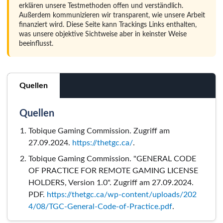
erklären unsere Testmethoden offen und verständlich.
Außerdem kommunizieren wir transparent, wie unsere Arbeit
finanziert wird. Diese Seite kann Trackings Links enthalten,
was unsere objektive Sichtweise aber in keinster Weise
beeinflusst.
Quellen
Quellen
Tobique Gaming Commission. Zugriff am
27.09.2024.
https://thetgc.ca/
.
Tobique Gaming Commission. "GENERAL CODE
OF PRACTICE FOR REMOTE GAMING LICENSE
HOLDERS, Version 1.0". Zugriff am 27.09.2024.
PDF.
https://thetgc.ca/wp-content/uploads/202
4/08/TGC-General-Code-of-Practice.pdf
.