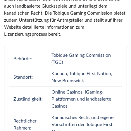
auch landbasierte Glücksspiele und unterliegt dem
kanadischen Recht. Die Tobique Gaming Commission bietet
zudem Unterstützung für Antragsteller und stellt auf ihrer
Website detaillierte Informationen zum
Lizenzierungsprozess bereit.
Tobique Gaming Commission
Behörde:
(TGC)
Kanada, Tobique First Nation,
Standort:
New Brunswick
Online Casinos, iGaming-
Zuständigkeit:
Plattformen und landbasierte
Casinos
Kanadisches Recht und eigene
Rechtlicher
Vorschriften der Tobique First
Rahmen: