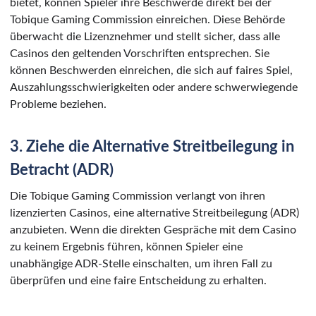
bietet, können Spieler ihre Beschwerde direkt bei der
Tobique Gaming Commission einreichen. Diese Behörde
überwacht die Lizenznehmer und stellt sicher, dass alle
Casinos den geltenden Vorschriften entsprechen. Sie
können Beschwerden einreichen, die sich auf faires Spiel,
Auszahlungsschwierigkeiten oder andere schwerwiegende
Probleme beziehen.
3. Ziehe die Alternative Streitbeilegung in
Betracht (ADR)
Die Tobique Gaming Commission verlangt von ihren
lizenzierten Casinos, eine alternative Streitbeilegung (ADR)
anzubieten. Wenn die direkten Gespräche mit dem Casino
zu keinem Ergebnis führen, können Spieler eine
unabhängige ADR-Stelle einschalten, um ihren Fall zu
überprüfen und eine faire Entscheidung zu erhalten.