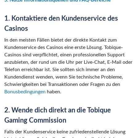
5. Nutze Informationsquellen und FAQ-Bereiche
1. Kontaktiere den Kundenservice des
Casinos
In den meisten Fällen bietet der direkte Kontakt zum
Kundenservice des Casinos eine erste Lösung. Tobique-
Casinos sind verpflichtet, einen professionellen Support
anzubieten, der rund um die Uhr per Live-Chat, E-Mail oder
Telefon erreichbar ist. Sie sollten sich immer an den
Kundendienst wenden, wenn Sie technische Probleme,
Schwierigkeiten bei Transaktionen oder Fragen zu den
Bonusbedingungen
haben.
2. Wende dich direkt an die Tobique
Gaming Commission
Falls der Kundenservice keine zufriedenstellende Lösung