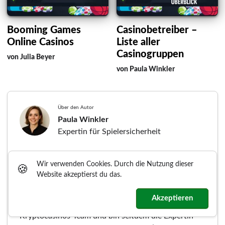
Booming Games
Casinobetreiber –
Online Casinos
Liste aller
Casinogruppen
von Julia Beyer
von Paula Winkler
Über den Autor
Paula Winkler
Expertin für Spielersicherheit
Wir verwenden Cookies. Durch die Nutzung dieser
Ich bin 2017 nach über 6 Jahren im Print-
🍪
Website akzeptierst du das.
Journalismus in die iGaming-Branche geschlittert.
Da ist mir sofort aufgefallen: Online Casino Berichte
Akzeptieren
brauchen mehr Transparenz! 2023 kam ich ins
Kryptocasinos-Team und bin seitdem die Expertin