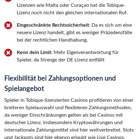
Lizenzen wie Malta oder Curaçao hat die Tobique-
Lizenz noch nicht den gleichen internationalen Ruf.
Eingeschränkte Rechtssicherheit
: Da es sich um eine
neuere Lizenz handelt, gibt es weniger Präzedenzfälle
bei der rechtlichen Handhabung.
Kenn dein Limit:
Mehr Eigenverantwortung für
Spieler, da Strenge der DE Lizenz entfällt
Flexibilität bei Zahlungsoptionen und
Spielangebot
Spieler in Tobique-lizenzierten Casinos profitieren von einer
breiteren Spielauswahl und flexibleren Zahlungsmethoden,
da weniger Einschränkungen gelten als bei Casinos mit
deutscher Lizenz. Insbesondere Kryptowährungen und
internationale Zahlungsmittel sind hier weitverbreitet. Slots
und Jackpots sind hier ebenso erlaubt wie Live Casinos.