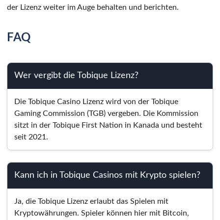
der Lizenz weiter im Auge behalten und berichten.
FAQ
Wer vergibt die Tobique Lizenz?
Die Tobique Casino Lizenz wird von der Tobique
Gaming Commission (TGB) vergeben. Die Kommission
sitzt in der Tobique First Nation in Kanada und besteht
seit 2021.
Kann ich in Tobique Casinos mit Krypto spielen?
Ja, die Tobique Lizenz erlaubt das Spielen mit
Kryptowährungen. Spieler können hier mit Bitcoin,