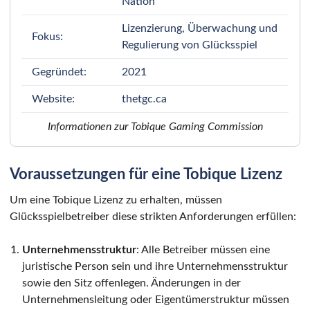
Nation
Lizenzierung, Überwachung und
Fokus:
Regulierung von Glücksspiel
Gegründet:
2021
Website:
thetgc.ca
Informationen zur Tobique Gaming Commission
Voraussetzungen für eine Tobique Lizenz
Um eine Tobique Lizenz zu erhalten, müssen
Glücksspielbetreiber diese strikten Anforderungen erfüllen:
Unternehmensstruktur
: Alle Betreiber müssen eine
juristische Person sein und ihre Unternehmensstruktur
sowie den Sitz offenlegen. Änderungen in der
Unternehmensleitung oder Eigentümerstruktur müssen