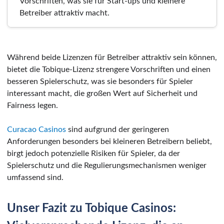
Vorschriften, was sie für Start-ups und kleinere
Betreiber attraktiv macht.
Während beide Lizenzen für Betreiber attraktiv sein können,
bietet die Tobique-Lizenz strengere Vorschriften und einen
besseren Spielerschutz, was sie besonders für Spieler
interessant macht, die großen Wert auf Sicherheit und
Fairness legen.
Curacao Casinos
sind aufgrund der geringeren
Anforderungen besonders bei kleineren Betreibern beliebt,
birgt jedoch potenzielle Risiken für Spieler, da der
Spielerschutz und die Regulierungsmechanismen weniger
umfassend sind.
Unser Fazit zu Tobique Casinos: