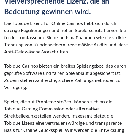
Vielversprechende Lizenz, die an
Bedeutung gewinnen wird.
Die Tobique Lizenz für Online Casinos hebt sich durch
strenge Regulierungen und hohen Spielerschutz hervor. Sie
fordert umfassende Sicherheitsmaßnahmen wie die strikte
Trennung von Kundengeldern, regelmäßige Audits und klare
Anti-Geldwäsche-Vorschriften.
Tobique Casinos bieten ein breites Spielangebot, das durch
geprüfte Software und fairen Spielablauf abgesichert ist.
Zudem stehen zahlreiche, sichere Zahlungsmethoden zur
Verfügung.
Spieler, die auf Probleme stoßen, können sich an die
Tobique Gaming Commission oder alternative
Streitbeilegungsstellen wenden. Insgesamt bietet die
Tobique Lizenz eine vertrauenswürdige und transparente
Basis für Online Glücksspiel. Wir werden die Entwicklung