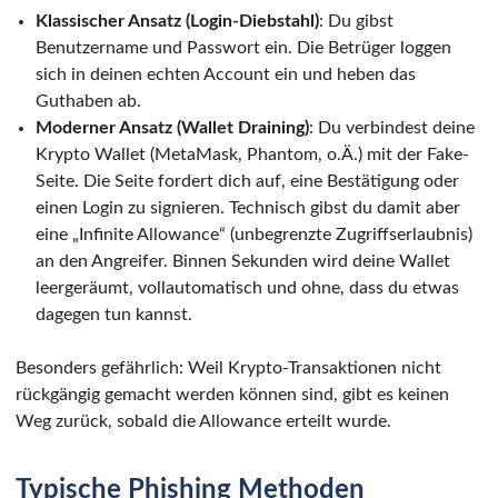
Klassischer Ansatz (Login-Diebstahl)
: Du gibst
Benutzername und Passwort ein. Die Betrüger loggen
sich in deinen echten Account ein und heben das
Guthaben ab.
Moderner Ansatz (Wallet Draining)
: Du verbindest deine
Krypto Wallet (MetaMask, Phantom, o.Ä.) mit der Fake-
Seite. Die Seite fordert dich auf, eine Bestätigung oder
einen Login zu signieren. Technisch gibst du damit aber
eine „Infinite Allowance“ (unbegrenzte Zugriffserlaubnis)
an den Angreifer. Binnen Sekunden wird deine Wallet
leergeräumt, vollautomatisch und ohne, dass du etwas
dagegen tun kannst.
Besonders gefährlich: Weil Krypto-Transaktionen nicht
rückgängig gemacht werden können sind, gibt es keinen
Weg zurück, sobald die Allowance erteilt wurde.
Typische Phishing Methoden