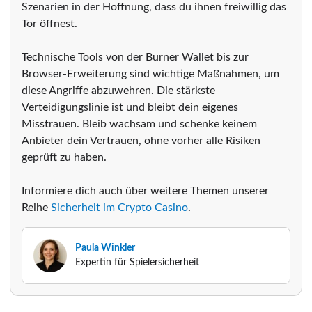
Szenarien in der Hoffnung, dass du ihnen freiwillig das
Tor öffnest.
Technische Tools von der Burner Wallet bis zur
Browser-Erweiterung sind wichtige Maßnahmen, um
diese Angriffe abzuwehren. Die stärkste
Verteidigungslinie ist und bleibt dein eigenes
Misstrauen. Bleib wachsam und schenke keinem
Anbieter dein Vertrauen, ohne vorher alle Risiken
geprüft zu haben.
Informiere dich auch über weitere Themen unserer
Reihe
Sicherheit im Crypto Casino
.
Paula Winkler
Expertin für Spielersicherheit