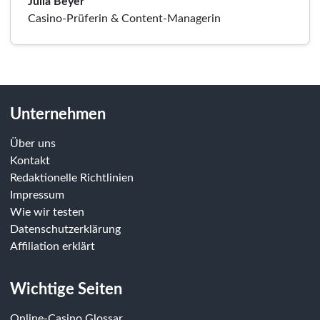
Julia Beyer
Casino-Prüferin & Content-Managerin
Unternehmen
Über uns
Kontakt
Redaktionelle Richtlinien
Impressum
Wie wir testen
Datenschutzerklärung
Affiliation erklärt
Wichtige Seiten
Online-Casino Glossar