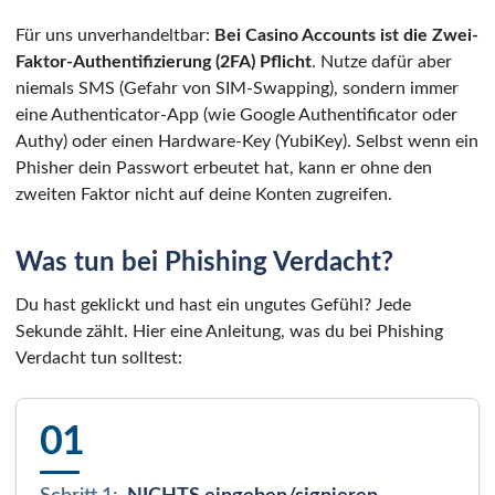
Für uns unverhandeltbar:
Bei Casino Accounts ist die Zwei-
Faktor-Authentifizierung (2FA) Pflicht
. Nutze dafür aber
niemals SMS (Gefahr von SIM-Swapping), sondern immer
eine Authenticator-App (wie Google Authentificator oder
Authy) oder einen Hardware-Key (YubiKey). Selbst wenn ein
Phisher dein Passwort erbeutet hat, kann er ohne den
zweiten Faktor nicht auf deine Konten zugreifen.
Was tun bei Phishing Verdacht?
Du hast geklickt und hast ein ungutes Gefühl? Jede
Sekunde zählt. Hier eine Anleitung, was du bei Phishing
Verdacht tun solltest:
01