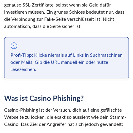
genauso SSL-Zertifikate, selbst wenn sie Geld dafür
investieren müssen. Ein grünes Schloss bedeutet nur, dass
die Verbindung zur Fake-Seite verschlüsselt ist! Nicht
automatisch, dass die Seite sicher ist.
Profi-Tipp:
Klicke niemals auf Links in Suchmaschinen
oder Mails. Gib die URL manuell ein oder nutze
Lesezeichen.
Was ist Casino Phishing?
Casino-Phishing ist der Versuch, dich auf eine gefälschte
Webseite zu locken, die exakt so aussieht wie dein Stamm-
Casino. Das Ziel der Angreifer hat sich jedoch gewandelt: