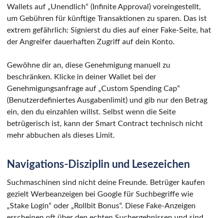
Wallets auf „Unendlich“ (Infinite Approval) voreingestellt,
um Gebühren für künftige Transaktionen zu sparen. Das ist
extrem gefährlich: Signierst du dies auf einer Fake-Seite, hat
der Angreifer dauerhaften Zugriff auf dein Konto.
Gewöhne dir an, diese Genehmigung manuell zu
beschränken. Klicke in deiner Wallet bei der
Genehmigungsanfrage auf „Custom Spending Cap“
(Benutzerdefiniertes Ausgabenlimit) und gib nur den Betrag
ein, den du einzahlen willst. Selbst wenn die Seite
betrügerisch ist, kann der Smart Contract technisch nicht
mehr abbuchen als dieses Limit.
Navigations-Disziplin und Lesezeichen
Suchmaschinen sind nicht deine Freunde. Betrüger kaufen
gezielt Werbeanzeigen bei Google für Suchbegriffe wie
„Stake Login“ oder „Rollbit Bonus“. Diese Fake-Anzeigen
erscheinen oft über den echten Suchergebnissen und sind