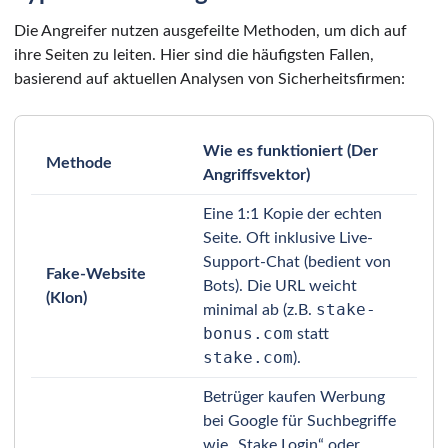
Die Angreifer nutzen ausgefeilte Methoden, um dich auf
ihre Seiten zu leiten. Hier sind die häufigsten Fallen,
basierend auf aktuellen Analysen von Sicherheitsfirmen:
Wie es funktioniert (Der
Methode
Angriffsvektor)
Eine 1:1 Kopie der echten
Seite. Oft inklusive Live-
Support-Chat (bedient von
Fake-Website
Bots). Die URL weicht
(Klon)
stake-
minimal ab (z.B.
bonus.com
statt
stake.com
).
Betrüger kaufen Werbung
bei Google für Suchbegriffe
wie „Stake Login“ oder