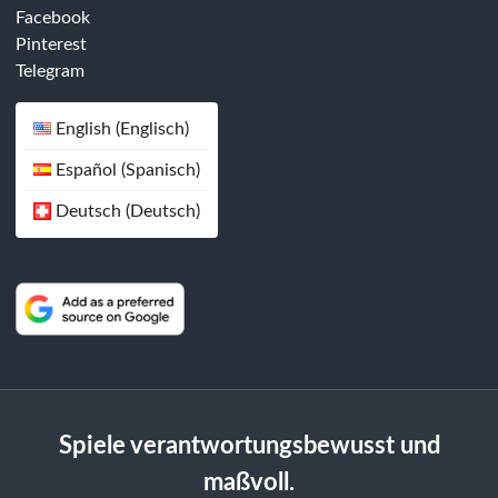
Facebook
Pinterest
Telegram
English (Englisch)
Español (Spanisch)
Deutsch (Deutsch)
Spiele verantwortungsbewusst und
maßvoll.