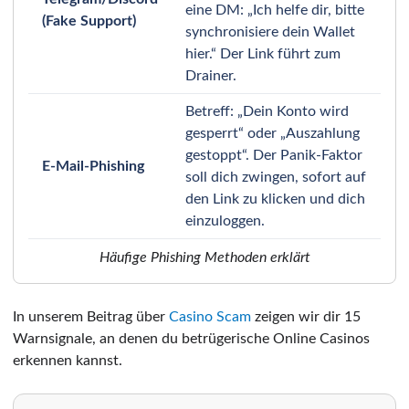
eine DM: „Ich helfe dir, bitte
(Fake Support)
synchronisiere dein Wallet
hier.“ Der Link führt zum
Drainer.
Betreff: „Dein Konto wird
gesperrt“ oder „Auszahlung
gestoppt“. Der Panik-Faktor
E-Mail-Phishing
soll dich zwingen, sofort auf
den Link zu klicken und dich
einzuloggen.
Häufige Phishing Methoden erklärt
In unserem Beitrag über
Casino Scam
zeigen wir dir 15
Warnsignale, an denen du betrügerische Online Casinos
erkennen kannst.