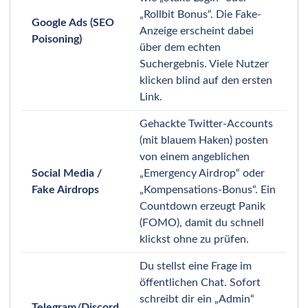
„Rollbit Bonus“. Die Fake-
Google Ads (SEO
Anzeige erscheint dabei
Poisoning)
über dem echten
Suchergebnis. Viele Nutzer
klicken blind auf den ersten
Link.
Gehackte Twitter-Accounts
(mit blauem Haken) posten
von einem angeblichen
Social Media /
„Emergency Airdrop“ oder
Fake Airdrops
„Kompensations-Bonus“. Ein
Countdown erzeugt Panik
(FOMO), damit du schnell
klickst ohne zu prüfen.
Du stellst eine Frage im
öffentlichen Chat. Sofort
schreibt dir ein „Admin“
Telegram/Discord