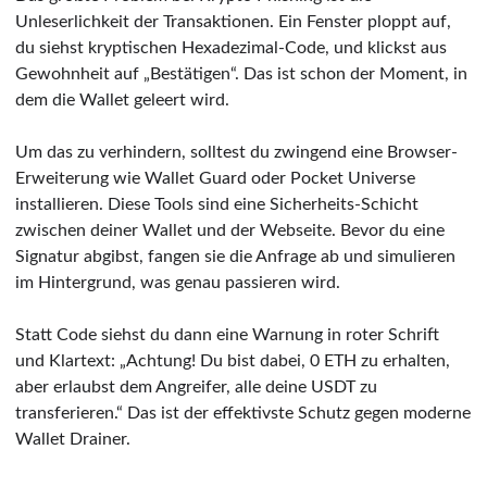
Unleserlichkeit der Transaktionen. Ein Fenster ploppt auf,
du siehst kryptischen Hexadezimal-Code, und klickst aus
Gewohnheit auf „Bestätigen“. Das ist schon der Moment, in
dem die Wallet geleert wird.
Um das zu verhindern, solltest du zwingend eine Browser-
Erweiterung wie Wallet Guard oder Pocket Universe
installieren. Diese Tools sind eine Sicherheits-Schicht
zwischen deiner Wallet und der Webseite. Bevor du eine
Signatur abgibst, fangen sie die Anfrage ab und simulieren
im Hintergrund, was genau passieren wird.
Statt Code siehst du dann eine Warnung in roter Schrift
und Klartext: „Achtung! Du bist dabei, 0 ETH zu erhalten,
aber erlaubst dem Angreifer, alle deine USDT zu
transferieren.“ Das ist der effektivste Schutz gegen moderne
Wallet Drainer.