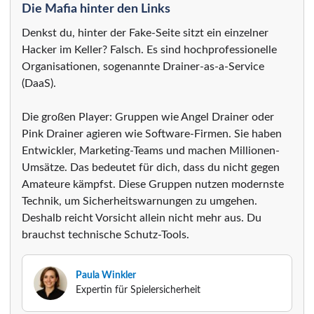
Die Mafia hinter den Links
Denkst du, hinter der Fake-Seite sitzt ein einzelner
Hacker im Keller? Falsch. Es sind hochprofessionelle
Organisationen, sogenannte Drainer-as-a-Service
(DaaS).
Die großen Player: Gruppen wie Angel Drainer oder
Pink Drainer agieren wie Software-Firmen. Sie haben
Entwickler, Marketing-Teams und machen Millionen-
Umsätze. Das bedeutet für dich, dass du nicht gegen
Amateure kämpfst. Diese Gruppen nutzen modernste
Technik, um Sicherheitswarnungen zu umgehen.
Deshalb reicht Vorsicht allein nicht mehr aus. Du
brauchst technische Schutz-Tools.
Paula Winkler
Expertin für Spielersicherheit