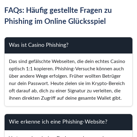
FAQs: Häufig gestellte Fragen zu
Phishing im Online Glücksspiel
Was ist Casino Phishing?
Das sind gefälschte Webseiten, die dein echtes Casino
optisch 1:1 kopieren. Phishing-Versuche können auch
über andere Wege erfolgen. Früher wollten Betrüger
nur dein Passwort. Heute zielen sie im Krypto-Bereich
oft darauf ab, dich zu einer Signatur zu verleiten, die
ihnen direkten Zugriff auf deine gesamte Wallet gibt.
Wie erkenne ich eine Phishing-Website?