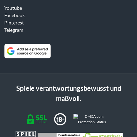
Youtube
Facebook
Pinterest
Telegram
Spiele verantwortungsbewusst und
maßvoll.