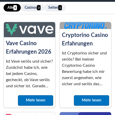
Alle
Casinos
Seiten
4
3
1
Cryptorino Casino
Vave Casino
Erfahrungen
Erfahrungen 2026
Ist Cryptorino sicher und
seriös? Bei meiner
Ist Vave seriös und sicher?
Cryptorino Casino
Zunächst habe ich, wie
Bewertung habe ich mir
bei jedem Casino,
zuerst angesehen, wie
gecheckt, ob Vave seriös
sicher und seriös das…
und sicher ist. Gerade…
Mehr lesen
Mehr lesen