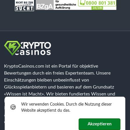
KryptoCasinos.com ist ein Portal für objektive
Bewertungen durch ein freies Expertenteam. Unsere
Einschätzungen bleiben unbeeinflusst von
Glücksspielanbietern und basieren auf dem Grundsatz
«Wissen ist Macht». Wir bieten fundiertes Wissen und
klären über Risiken auf, jedoch sind unsere Inhalte keine
Wir verwenden Cookies. Durch die Nutzung dieser
🍪
Rechtsberatung. Jeder Spieler muss eigenständig prüfen, ob
Website akzeptierst du das.
alle gesetzlichen Anforderungen der jeweiligen Region
erfüllt werden.
Akzeptieren