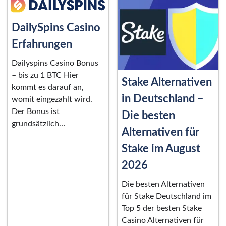
DailySpins Casino
Erfahrungen
Dailyspins Casino Bonus
– bis zu 1 BTC Hier
Stake Alternativen
kommt es darauf an,
in Deutschland –
womit eingezahlt wird.
Der Bonus ist
Die besten
grundsätzlich…
Alternativen für
Stake im August
2026
Die besten Alternativen
für Stake Deutschland im
Top 5 der besten Stake
Casino Alternativen für