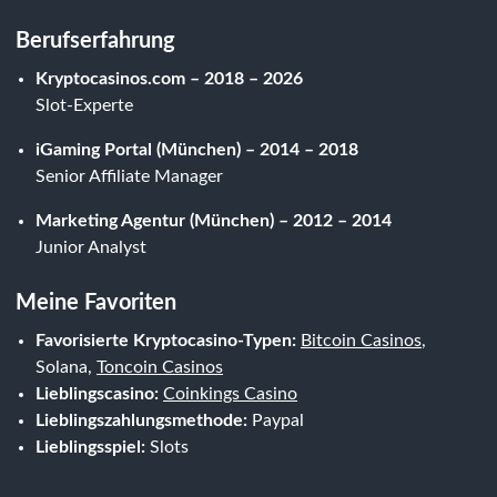
Berufserfahrung
Kryptocasinos.com – 2018 – 2026
Slot-Experte
iGaming Portal (München) – 2014 – 2018
Senior Affiliate Manager
Marketing Agentur (München) – 2012 – 2014
Junior Analyst
Meine Favoriten
Favorisierte Kryptocasino-Typen:
Bitcoin Casinos
,
Solana,
Toncoin Casinos
Lieblingscasino:
Coinkings Casino
Lieblingszahlungsmethode:
Paypal
Lieblingsspiel:
Slots