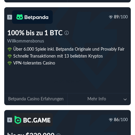
89
/100
5
100% bis zu 1 BTC
Willkommensbonus
Über 6.000 Spiele inkl. Betpanda Originale und Provably Fair
Schnelle Transaktionen mit 13 beliebten Kryptos
VPN-tolerantes Casino
Jetzt spielen
Betpanda Casino Erfahrungen
Mehr Info
86
/100
6