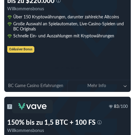
bis zu $220.000
Willkommensbonus
Über 150 Kryptowährungen, darunter zahlreiche Altcoins
Große Auswahl an Spielautomaten, Live-Casino-Spielen und
BC Originals
Schnelle Ein- und Auszahlungen mit Kryptowährungen
Exklusiver Bonus
Jetzt spielen
BC Game Casino Erfahrungen
Mehr Info
83
/100
7
150% bis zu 1,5 BTC + 100 FS
Willkommensbonus