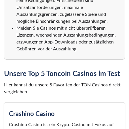
seine Bedingungen. Entscheidend sind
Umsatzanforderungen, maximale
Auszahlungsgrenzen, zugelassene Spiele und
mögliche Einschränkungen bei Auszahlungen.
Meiden Sie Casinos mit nicht überprüfbaren
Lizenzen, wechselnden Auszahlungsbedingungen,
erzwungenen App-Downloads oder zusätzlichen
Gebühren vor der Auszahlung.
Unsere Top 5 Toncoin Casinos im Test
Hier kannst du unsere 5 Favoriten der TON Casinos direkt
vergleichen.
Crashino Casino
Crashino Casino ist ein Krypto Casino mit Fokus auf