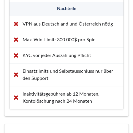
Nachteile
VPN aus Deutschland und Österreich nötig
Max-Win-Limit: 300.000$ pro Spin
KYC vor jeder Auszahlung Pflicht
Einsatzlimits und Selbstausschluss nur über
den Support
Inaktivitätsgebühren ab 12 Monaten,
Kontolöschung nach 24 Monaten