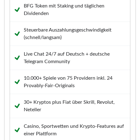
BFG Token mit Staking und täglichen
Dividenden
Steuerbare Auszahlungsgeschwindigkeit
(schnell/langsam)
Live Chat 24/7 auf Deutsch + deutsche
Telegram Community
10.000+ Spiele von 75 Providern inkl. 24
Provably-Fair-Originals
30+ Kryptos plus Fiat über Skrill, Revolut,
Neteller
Casino, Sportwetten und Krypto-Features auf
einer Plattform