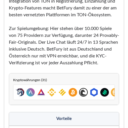
Integration von TON in Registrierung, Einzahlung und
Krypto-Features macht BetFury damit zu einer der am
besten vernetzten Plattformen im TON-Ökosystem.
Zur Spielumgebung: Hier stehen über 10.000 Spiele
von 75 Providern zur Verfügung, darunter 24 Provably-
Fair-Originals. Der Live Chat läuft 24/7 in 13 Sprachen
inklusive Deutsch. BetFury ist aus Deutschland und
Österreich nur mit VPN erreichbar, und die KYC-
Verifizierung ist vor jeder Auszahlung Pflicht.
Kryptowährungen (31)
Vorteile