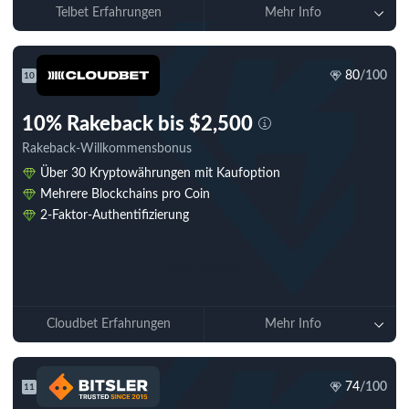
Telbet Erfahrungen
Mehr Info
80
/100
10
10% Rakeback bis $2,500
Rakeback-Willkommensbonus
Über 30 Kryptowährungen mit Kaufoption
Mehrere Blockchains pro Coin
2-Faktor-Authentifizierung
Jetzt spielen
Cloudbet Erfahrungen
Mehr Info
74
/100
11