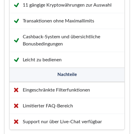
11 gängige Kryptowährungen zur Auswahl
Transaktionen ohne Maximallimits
Cashback-System und übersichtliche
Bonusbedingungen
Leicht zu bedienen
Nachteile
Eingeschränkte Filterfunktionen
Limitierter FAQ-Bereich
Support nur über Live-Chat verfügbar