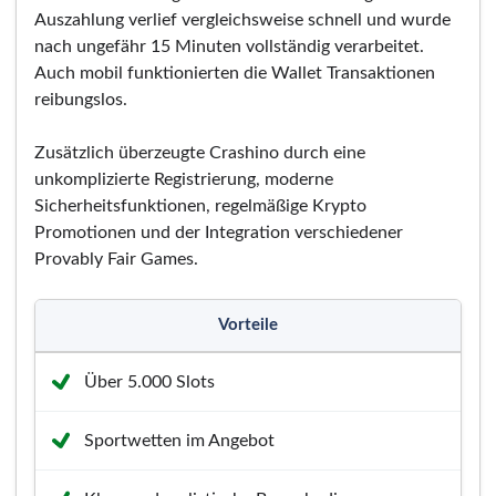
Auszahlung verlief vergleichsweise schnell und wurde
nach ungefähr 15 Minuten vollständig verarbeitet.
Auch mobil funktionierten die Wallet Transaktionen
reibungslos.
Zusätzlich überzeugte Crashino durch eine
unkomplizierte Registrierung, moderne
Sicherheitsfunktionen, regelmäßige Krypto
Promotionen und der Integration verschiedener
Provably Fair Games.
Vorteile
Über 5.000 Slots
Sportwetten im Angebot