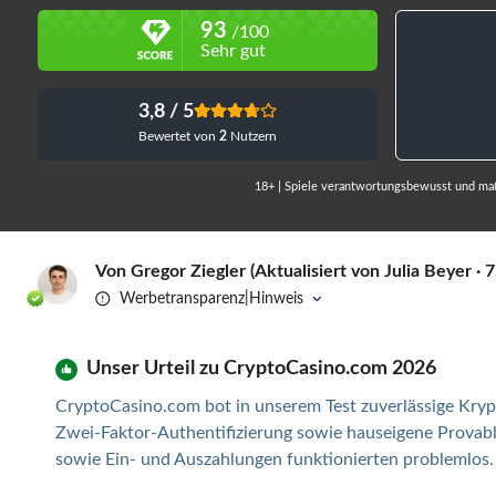
93
/100
Sehr gut
3,8 / 5
Bewertet von
2
Nutzern
18+ | Spiele verantwortungsbewusst und maß
Von Gregor Ziegler
(Aktualisiert von Julia Beyer · 7
|
Werbetransparenz
Hinweis
Unser Urteil zu CryptoCasino.com 2026
CryptoCasino.com bot in unserem Test zuverlässige Krypt
Zwei-Faktor-Authentifizierung sowie hauseigene Provably-
sowie Ein- und Auszahlungen funktionierten problemlos.