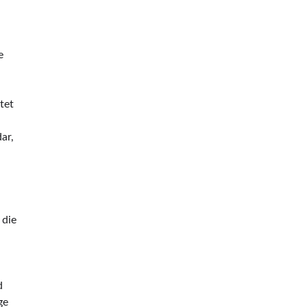
e
tet
ar,
 die
d
ge