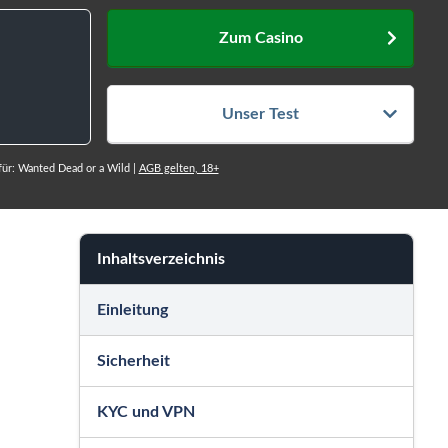
Zum Casino
Unser Test
für: Wanted Dead or a Wild |
AGB gelten, 18+
Inhaltsverzeichnis
Einleitung
Sicherheit
KYC und VPN