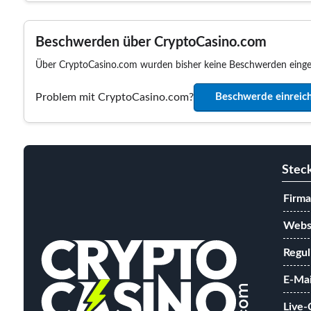
Beschwerden über CryptoCasino.com
Über CryptoCasino.com wurden bisher keine Beschwerden einger
Problem mit CryptoCasino.com?
Beschwerde einreic
Stec
Firma
Webs
Regul
E-Mai
Live-