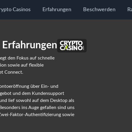
rypto Casinos
Erfahrungen
Beschwerden
R
 Erfahrungen
egt den Fokus auf schnelle
on sowie auf flexible
et Connect.
ontoeröffnung über Ein- und
angebot und dem Kundensupport
 und lief sowohl auf dem Desktop als
esonders ins Auge gefallen sind uns
Zwei-Faktor-Authentifizierung sowie