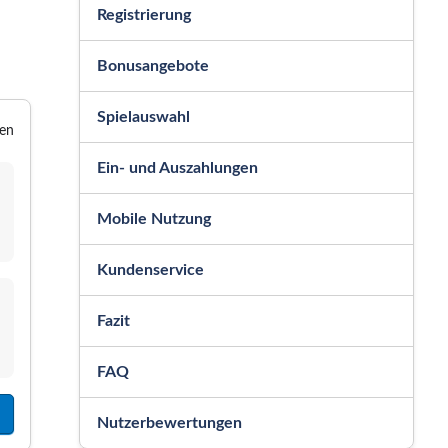
Registrierung
Bonusangebote
Spielauswahl
gen
Ein- und Auszahlungen
Mobile Nutzung
Kundenservice
Fazit
FAQ
Nutzerbewertungen