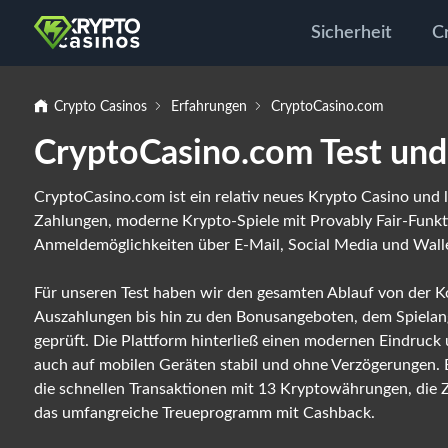
Sicherheit
C
Crypto Casinos
Erfahrungen
CryptoCasino.com
CryptoCasino.com Test und
CryptoCasino.com ist ein relativ neues Krypto Casino und l
Zahlungen, moderne Krypto-Spiele mit Provably Fair-Funkti
Anmeldemöglichkeiten über E-Mail, Social Media und Wall
Für unseren Test haben wir den gesamten Ablauf von der K
Auszahlungen bis hin zu den Bonusangeboten, dem Spiel
geprüft. Die Plattform hinterließ einen modernen Eindruck
auch auf mobilen Geräten stabil und ohne Verzögerungen. B
die schnellen Transaktionen mit 13 Kryptowährungen, die 
das umfangreiche Treueprogramm mit Cashback.