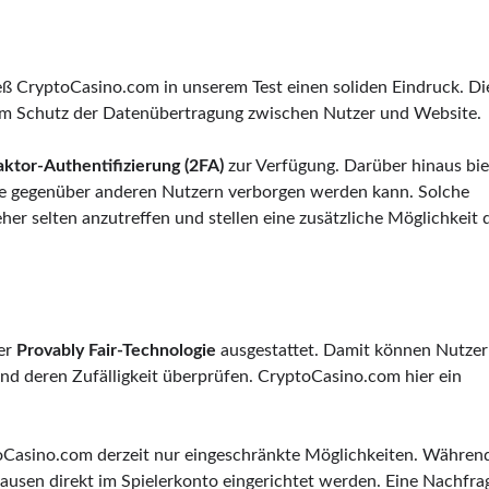
eß CryptoCasino.com in unserem Test einen soliden Eindruck. Di
m Schutz der Datenübertragung zwischen Nutzer und Website.
ktor-Authentifizierung (2FA)
zur Verfügung. Darüber hinaus bie
me gegenüber anderen Nutzern verborgen werden kann. Solche
r selten anzutreffen und stellen eine zusätzliche Möglichkeit d
ner
Provably Fair-Technologie
ausgestattet. Damit können Nutzer
und deren Zufälligkeit überprüfen. CryptoCasino.com hier ein
oCasino.com derzeit nur eingeschränkte Möglichkeiten. Währen
ausen direkt im Spielerkonto eingerichtet werden. Eine Nachfra