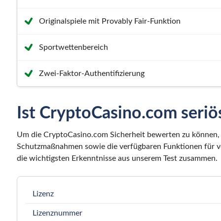
Originalspiele mit Provably Fair-Funktion
Sportwettenbereich
Zwei-Faktor-Authentifizierung
Ist CryptoCasino.com seriö
Um die CryptoCasino.com Sicherheit bewerten zu können, h
Schutzmaßnahmen sowie die verfügbaren Funktionen für ve
die wichtigsten Erkenntnisse aus unserem Test zusammen.
Lizenz
Lizenznummer