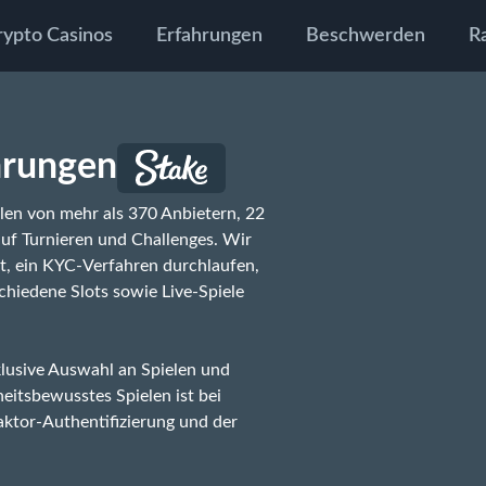
rypto Casinos
Erfahrungen
Beschwerden
R
hrungen
elen von mehr als 370 Anbietern, 22
f Turnieren und Challenges. Wir
rt, ein KYC-Verfahren durchlaufen,
chiedene Slots sowie Live-Spiele
xklusive Auswahl an Spielen und
eitsbewusstes Spielen ist bei
aktor-Authentifizierung und der