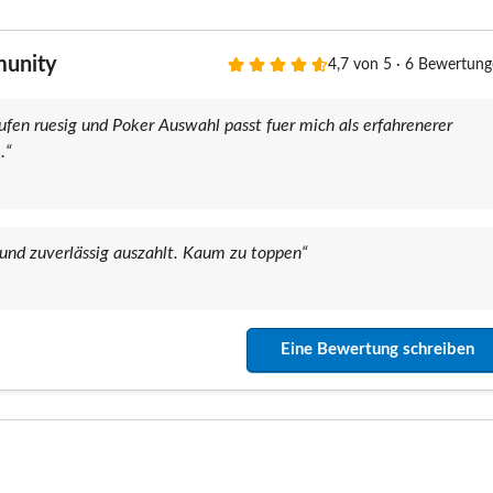
munity
4,7 von 5 · 6 Bewertun
ufen ruesig und Poker Auswahl passt fuer mich als erfahrenerer
…“
 und zuverlässig auszahlt. Kaum zu toppen“
Eine Bewertung schreiben