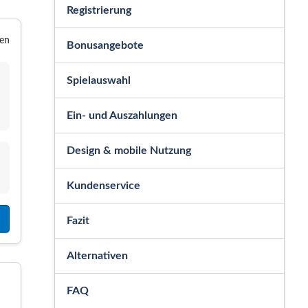
Registrierung
gen
Bonusangebote
Spielauswahl
Ein- und Auszahlungen
Design & mobile Nutzung
Kundenservice
Fazit
Alternativen
FAQ