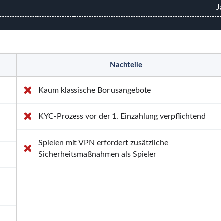
J
Nachteile
Kaum klassische Bonusangebote
KYC-Prozess vor der 1. Einzahlung verpflichtend
Spielen mit VPN erfordert zusätzliche
Sicherheitsmaßnahmen als Spieler