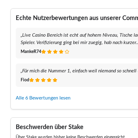
Echte Nutzerbewertungen aus unserer Com
„Live Casino Bereich ist echt auf hohem Niveau, Tische la
Spieler. Verifizierung ging bei mir zuegig, hab nach kurzer
MankeR74
„Für mich die Nummer 1, einfach weil niemand so schnell
Fiod
Alle 6 Bewertungen lesen
Beschwerden über Stake
Über Stake wurden bisher keine Beschwerden eingereicht.