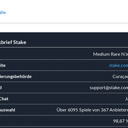
älle
brief Stake
Medium Rare N.V
ite
stake.co
ierungsbehörde
Curaça
l
support@stake.co
Chat
J
auswahl
Über 6095 Spiele von 367 Anbieter
98,87 