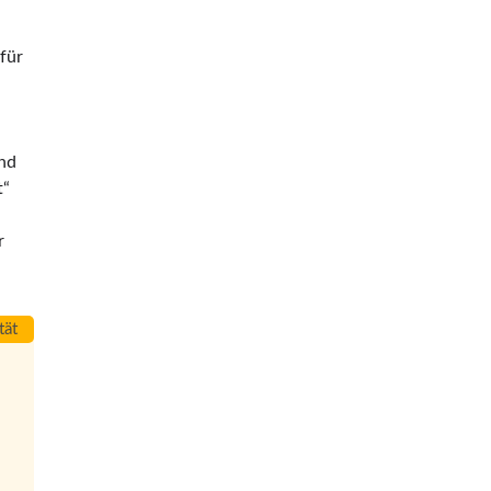
 für
ind
t“
r
tät