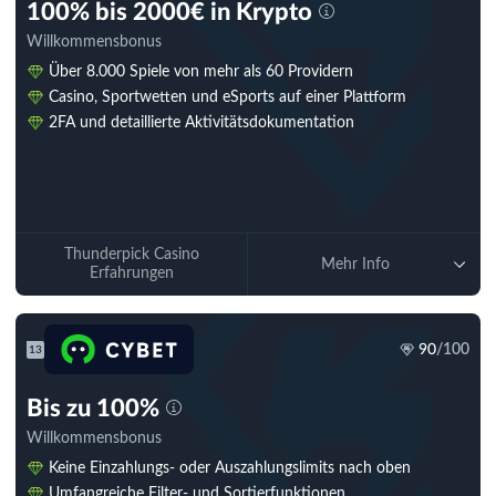
100% bis 2000€ in Krypto
Willkommensbonus
Über 8.000 Spiele von mehr als 60 Providern
Casino, Sportwetten und eSports auf einer Plattform
2FA und detaillierte Aktivitätsdokumentation
Jetzt spielen
Thunderpick Casino
Mehr Info
Erfahrungen
90
/100
13
Bis zu 100%
Willkommensbonus
Keine Einzahlungs- oder Auszahlungslimits nach oben
Umfangreiche Filter- und Sortierfunktionen