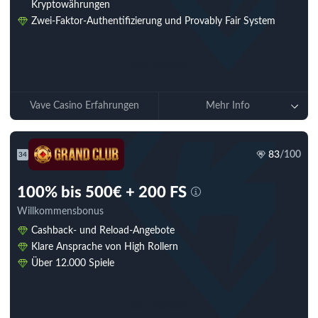
Kryptowährungen
Zwei-Faktor-Authentifizierung und Provably Fair System
Jetzt spielen
Vave Casino Erfahrungen
Mehr Info
83
/100
34
100% bis 500€ + 200 FS
Willkommensbonus
Cashback- und Reload-Angebote
Klare Ansprache von High Rollern
Über 12.000 Spiele
Jetzt spielen