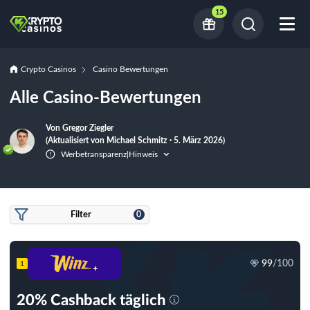
15
Crypto Casinos
Casino Bewertungen
Alle Casino-Bewertungen
Von Gregor Ziegler
(Aktualisiert von Michael Schmitz · 5. März 2026)
Werbetransparenz
Hinweis
|
Filter
0
99
/100
1
20% Cashback täglich