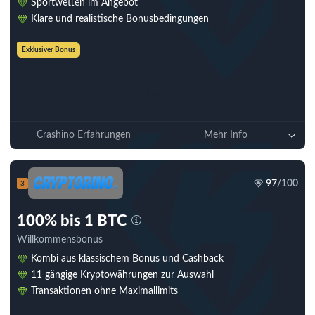
Sportwetten im Angebot
Klare und realistische Bonusbedingungen
Exklusiver Bonus
Jetzt spielen
Crashino Erfahrungen
Mehr Info
97
/100
3
100% bis 1 BTC
Willkommensbonus
Kombi aus klassischem Bonus und Cashback
11 gängige Kryptowährungen zur Auswahl
Transaktionen ohne Maximallimits