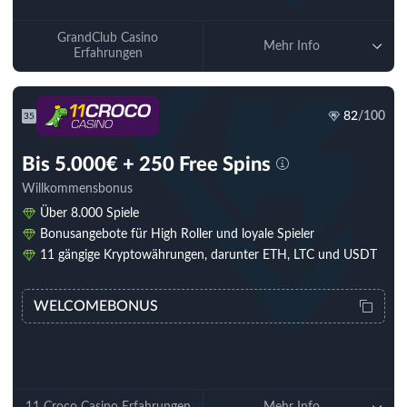
GrandClub Casino
Mehr Info
Erfahrungen
82
/100
35
Bis 5.000€ + 250 Free Spins
Willkommensbonus
Über 8.000 Spiele
Bonusangebote für High Roller und loyale Spieler
11 gängige Kryptowährungen, darunter ETH, LTC und USDT
WELCOMEBONUS
Jetzt spielen