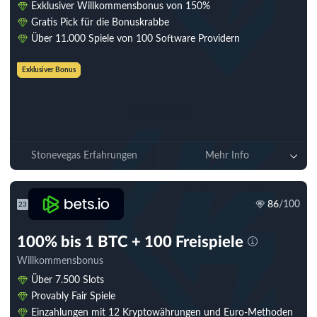
Exklusiver Willkommensbonus von 150%
Gratis Pick für die Bonuskrabbe
Über 11.000 Spiele von 100 Software Providern
Exklusiver Bonus
Jetzt spielen
Stonevegas Erfahrungen
Mehr Info
86
/100
23
100% bis 1 BTC + 100 Freispiele
Willkommensbonus
Über 7.500 Slots
Provably Fair Spiele
Einzahlungen mit 12 Kryptowährungen und Euro-Methoden