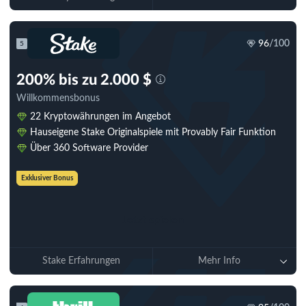
96
/100
5
200% bis zu 2.000 $
Willkommensbonus
22 Kryptowährungen im Angebot
Hauseigene Stake Originalspiele mit Provably Fair Funktion
Über 360 Software Provider
Exklusiver Bonus
Jetzt spielen
Stake Erfahrungen
Mehr Info