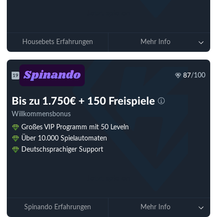
Jetzt spielen
Housebets Erfahrungen
Mehr Info
87
/100
19
Bis zu 1.750€ + 150 Freispiele
Willkommensbonus
Großes VIP Programm mit 50 Leveln
Über 10.000 Spielautomaten
Deutschsprachiger Support
Jetzt spielen
Spinando Erfahrungen
Mehr Info