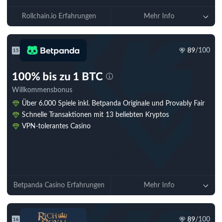
Rollchain.io Erfahrungen
Mehr Info
89
/100
15
100% bis zu 1 BTC
Willkommensbonus
Über 6.000 Spiele inkl. Betpanda Originale und Provably Fair
Schnelle Transaktionen mit 13 beliebten Kryptos
VPN-tolerantes Casino
Jetzt spielen
Betpanda Casino Erfahrungen
Mehr Info
89
/100
16