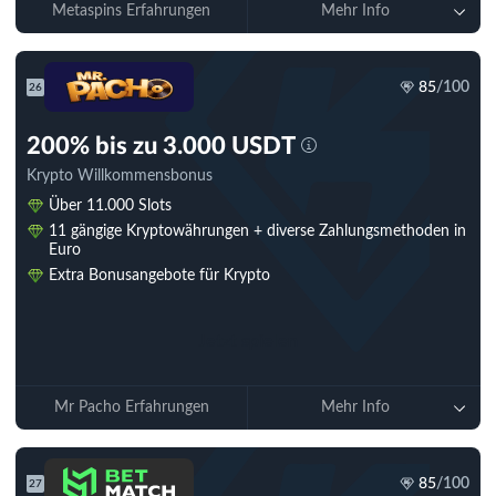
Metaspins Erfahrungen
Mehr Info
85
/100
26
200% bis zu 3.000 USDT
Krypto Willkommensbonus
Über 11.000 Slots
11 gängige Kryptowährungen + diverse Zahlungsmethoden in
Euro
Extra Bonusangebote für Krypto
Jetzt spielen
Mr Pacho Erfahrungen
Mehr Info
85
/100
27